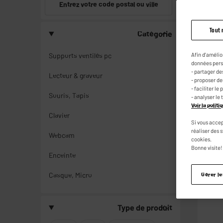
Entrez votre code postal ou ville
Tout 
Catégorie
BY ELE
Afin d'amélio
Supports ventilés pc
données pers
- partager de
Lecteur & graveur
- proposer d
- faciliter l
Souris, Tapis
- analyser le 
Voir la polit
Clavier
Si vous accep
réaliser des 
Webcam
cookies.
Bonne visite!
Enceinte
Casque, Micro
Gérer l
Type de produit