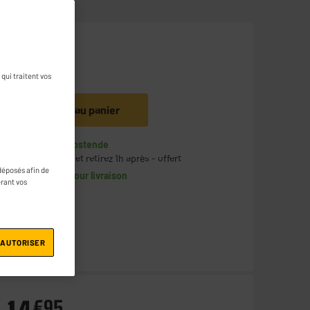
7
€
95
qui traitent vos
Ajouter au panier
En stock à Oostende
Commandez et retirez 1h après - offert
déposés afin de
Disponible pour livraison
érant vos
 AUTORISER
€
95