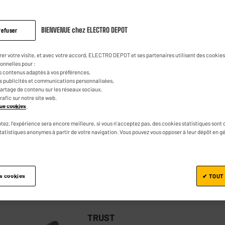
BIENVENUE chez ELECTRO DEPOT
refuser
EDENWOOD : LE RAPPORT
CTRODEPOT
QUALITÉ/PRIX
rer votre visite, et avec votre accord, ELECTRO DEPOT et ses partenaires utilisent des cookies 
Souris Sans fil & silencieuse
onnelles pour :
s contenus adaptés à vos préférences,
EDENWOOD MWLS01B
es publicités et communications personnalisées,
e partage de contenu sur les réseaux sociaux,
★★★★★
★★★★★
4.5
/5
(
387
)
trafic sur notre site web.
ique cookies
.
Utilisation : Bureautique
tez, l'expérience sera encore meilleure, si vous n'acceptez pas, des cookies statistiques sont 
Sans fil : Oui
statistiques anonymes à partir de votre navigation. Vous pouvez vous opposer à leur dépôt en g
Comparer
es cookies
✔ TOUT
TRUST