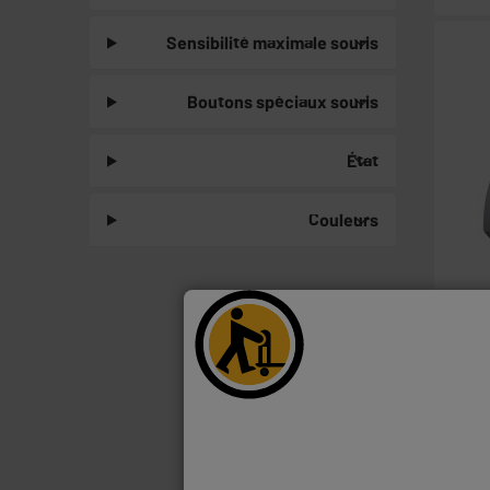
Sensibilité maximale souris
Boutons spéciaux souris
État
Couleurs