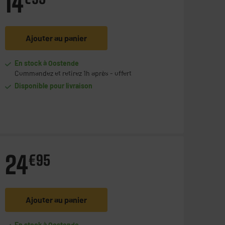
14
Ajouter au panier
En stock à Oostende
Commandez et retirez 1h après - offert
Disponible pour livraison
24
€
95
Ajouter au panier
En stock à Oostende