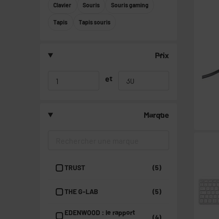
Clavier
Souris
Souris gaming
Tapis
Tapis souris
Prix
et
Marque
TRUST
(5)
THE G-LAB
(5)
EDENWOOD : le rapport
(4)