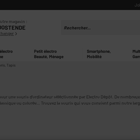
Jo
otre magasin :
OOSTENDE
Changer
 électro
Petit électro
Smartphone,
Mul
ne
Beauté, Ménage
Mobilité
Gam
ris, Tapis
ur une souris d'ordinateur séléctionnée par Electro Dépôt. De nombreux m
lassique ou colorée… Trouvez la souris qui vous convient parmi notre lar