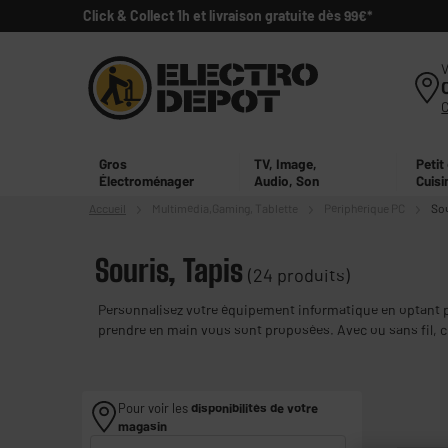
Click & Collect 1h et livraison gratuite dès 99€*
V
Gros
TV, Image,
Petit
Électroménager
Audio, Son
Cuisi
Accueil
Multimédia,
Gaming, Tablette
Périphérique PC
Sou
Souris, Tapis
(24 produits)
Personnalisez votre équipement informatique en optant po
prendre en main vous sont proposées. Avec ou sans fil, c
Pour voir les
disponibilités de votre
magasin