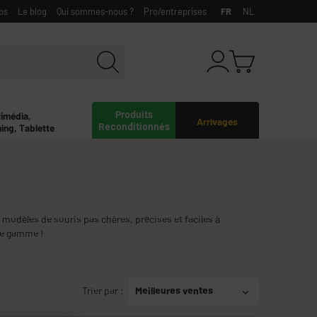
bs
Le blog
Qui sommes-nous ?
Pro/entreprises
FR
NL
Produits
timédia,
Arrivages
Reconditionnés
ing, Tablette
odèles de souris pas chères, précises et faciles à
ge gamme !
Trier par
:
Meilleures ventes