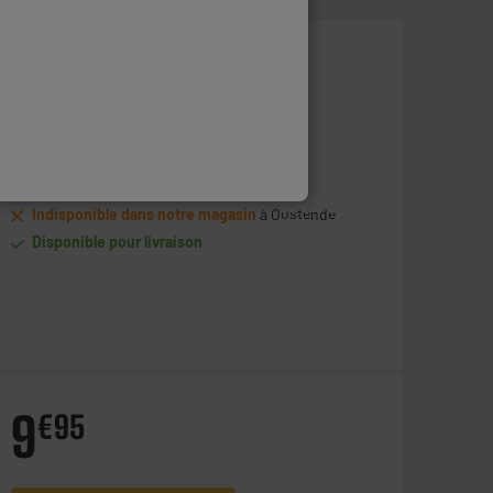
24
€
95
Ajouter au panier
Indisponible dans notre magasin
à Oostende
Disponible pour livraison
9
€
95