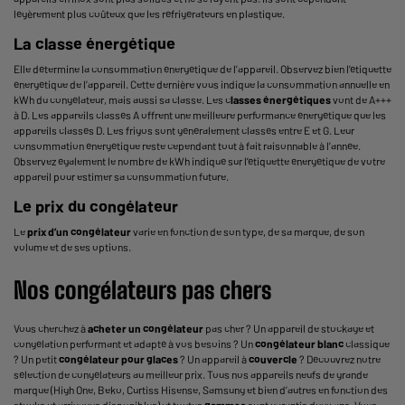
légèrement plus coûteux que les réfrigérateurs en plastique.
La classe énergétique
Elle détermine la consommation énergétique de l’appareil. Observez bien l’étiquette
énergétique de l’appareil. Cette dernière vous indique la consommation annuelle en
kWh du congélateur, mais aussi sa classe. Les c
lasses énergétiques
vont de A+++
à D. Les appareils classés A offrent une meilleure performance énergétique que les
appareils classés D. Les frigos sont généralement classés entre E et G. Leur
consommation énergétique reste cependant tout à fait raisonnable à l’année.
Observez également le nombre de kWh indiqué sur l’étiquette énergétique de votre
appareil pour estimer sa consommation future.
Le prix du congélateur
Le
prix d’un congélateur
varie en fonction de son type, de sa marque, de son
volume et de ses options.
Nos congélateurs pas chers
Vous cherchez à
acheter un congélateur
pas cher ? Un appareil de stockage et
congélation performant et adapté à vos besoins ? Un
congélateur blanc
classique
? Un petit
congélateur pour glaces
? Un appareil à
couvercle
? Découvrez notre
sélection de congélateurs au meilleur prix. Tous nos appareils neufs de grande
marque (High One, Beko, Curtiss Hisense, Samsung et bien d’autres en fonction des
stocks et arrivages disponibles) et toutes
gammes
sont garantis deux ans. Vous