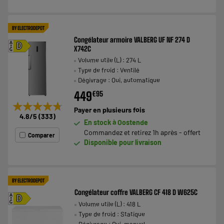
BY ELECTRODEPOT
Congélateur armoire VALBERG UF NF 274 D
A
D
X742C
G
Volume utile (L) : 274 L
Type de froid : Ventilé
Dégivrage : Oui, automatique
449
€
95
★★★★★
★★★★★
Payer en
plusieurs fois
4.8
/5
(
333
)
En stock à Oostende
Commandez et retirez 1h après - offert
Comparer
Disponible pour livraison
BY ELECTRODEPOT
Congélateur coffre VALBERG CF 418 D W625C
A
D
Volume utile (L) : 418 L
G
Type de froid : Statique
Dégivrage : Oui, manuel