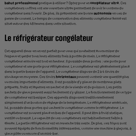
bahut professionnel
pratique à utiliser ? Optez pour un
congélateur vitré
. Ces
congélateurs coffres ont une ouverture vitrée permettant de voir le contenu du
congélateur sans l’ouvrir. De plus, ils présentent une bonne
autonomie
en cas de
panne de courant. Le temps de conservation des aliments congélateur fermé est
situé autour des 48 heures dans cette situation.
Le réfrigérateur congélateur
Cet appareil deux-en un est parfait pour ceux qui souhaitent économiser de
l’espace et garder tous leurs aliments frais à portée de main. Le réfrigérateur
congélateur armoire est tout en hauteur. Il possède deux portes : une porte pour
congélateur et une porte pour réfrigérateur. Le congélateur est généralement placé
dans la partie basse de l’appareil. Le congélateur dispose de 2 à 4 tiroirs de
stockage en moyenne. Ces tiroirs
horizontaux
peuvent contenir une quantité plus
ou moins importante d’aliments. Il est possible d’y placer de nombreux plats
préparés, fruits et légumes en sachet et de la viande et du poisson. Les petits
sachets de glace peuvent aussi facilement s’y glisser. Le fonctionnement de ce type
de congélateur est basique. Ces appareils disposent traditionnellement
simplement d’un bouton de réglage de la température. Le réfrigérateur américain,
lui, possède deux portes qui cachent le congélateur comme le réfrigérateur. Le
congélateur est souvent placé en bas de l’appareil. Il peut être à froid statique,
ventilé ou brassé. La capacité de ces congélateurs est habituellement faible à
élevée. La partie réfrigérateur est en revanche très vaste. De plus, ces frigos sont
souvent équipés de fonctionnalités intéressantes, comme une machine à glaçons, à
glace pilée ou encore d’un mini-bar.