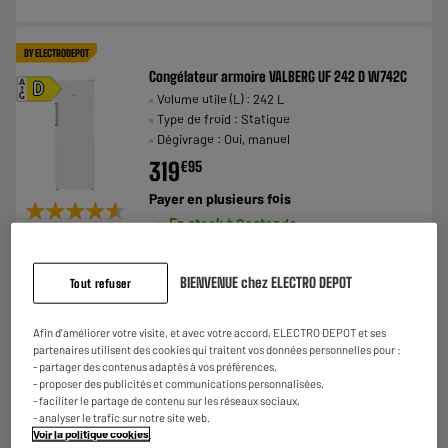
BY ELECTRODEPOT
Congélateur armoire VALBERG UF 242 D W742C
A
D
Volume utile (L) : 242 L
G
Type de froid : Statique
Dégivrage : Oui, manuel
319
€
95
Payer en
plusieurs fois
★★★★★
★★★★★
En stock à Oostende
4.6
/5
(
30
)
Commandez et retirez 1h après - offert
Disponible pour livraison
Comparer
BIENVENUE chez ELECTRO DEPOT
Tout refuser
Afin d'améliorer votre visite, et avec votre accord, ELECTRO DEPOT et ses
LE MOINS CHER
partenaires utilisent des cookies qui traitent vos données personnelles pour :
- partager des contenus adaptés à vos préférences,
Congélateur armoire HIGH ONE UF 168 D W742C
A
- proposer des publicités et communications personnalisées,
D
Volume utile (L) : 168 L
G
- faciliter le partage de contenu sur les réseaux sociaux,
Type de froid : Statique
- analyser le trafic sur notre site web.
Dégivrage : Oui, manuel
Voir la politique cookies
.