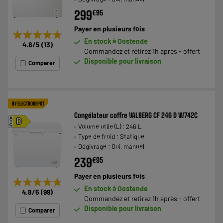
299
€
95
Payer en
plusieurs fois
★★★★★
★★★★★
En stock à Oostende
4.8
/5
(
13
)
Commandez et retirez 1h après - offert
Disponible pour livraison
Comparer
BY ELECTRODEPOT
Congélateur coffre VALBERG CF 246 D W742C
A
D
Volume utile (L) : 246 L
G
Type de froid : Statique
Dégivrage : Oui, manuel
239
€
95
Payer en
plusieurs fois
★★★★★
★★★★★
En stock à Oostende
4.8
/5
(
99
)
Commandez et retirez 1h après - offert
Disponible pour livraison
Comparer