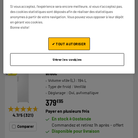
199
€
95
Si vous acceptez, l'expérience sera encore meilleure, si vous n'acceptez pas,
des cookies statistiques sont déposés afin de réaliser des statistiques
Payer en
plusieurs fois
★★★★★
★★★★★
anonymes à partir de votre navigation. Vous pouvez vous opposer à leur dépôt
En stock à Oostende
en gérant vos cookies.
4.4
/5
(
69
)
Bonne visite!
Commandez et retirez 1h après - offert
Disponible pour livraison
Comparer
✔ TOUT AUTORISER
Gérer les cookies
BY ELECTRODEPOT
Congélateur armoire VALBERG UF NF 194 D
A
D
W180C
G
Volume utile (L) : 194 L
Type de froid : Ventilé
Dégivrage : Oui, automatique
379
€
95
★★★★★
★★★★★
Payer en
plusieurs fois
4.7
/5
(
321
)
En stock à Oostende
Commandez et retirez 1h après - offert
Comparer
Disponible pour livraison