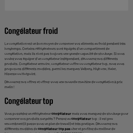
Congélateur froid
La congélation est un bon moyen de conserver vos aliments au froid pendant très
longtemps. Certains réfrigérateurs sont équipés d’un compartiment de
congélation, mais ils n’ont pas toujours une grande capacité de stockage. Si vous
voulez vous équiper d’un congélateur indépendant, découvrez nos différents
produits. Congélateur armoire, congélateur coffre ou congélateur top, nous vous
proposons différents modèles, parmi les marques Valberg, High one, Haier,
Hisense ou Hotpoint.
Découvrez nos offres et offrez-vous une nouvelle machine de congélation à prix
malin !
Congélateur top
Vous possédez un réfrigérateur
congélateur
mais vous manquez de stockage pour
conserver vos produits surgelés ? Pensez au
congélateur
top : il est peu
encombrant (il passe sous un plan de travail) et très pratique. Découvrez nos
différents modèles de
congélateur top pas
cher et profitez du meilleur de