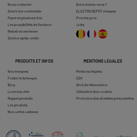
Nous contacter
Qui sommes-nous ?
Suivre ma commande
ELECTRO DEPOT s'engage
Payer en plusieurs fois
Pour les pros
Les possibilités de livraison
Jobs
Retrait en une heure
Service après-vente
PRODUITS ET INFOS
MENTIONS LÉGALES
Nos marques
Mentions légales
Folder et Arrivages
CGV
Blog
Droit de rétractation
Le moins cher
Utilisation des cookies
Rappel produits
Protection des données personnelles
Les produits
Nos cartes cadeaux