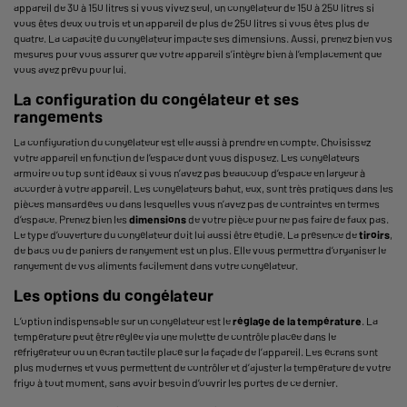
appareil de 30 à 150 litres si vous vivez seul, un congélateur de 150 à 250 litres si
vous êtes deux ou trois et un appareil de plus de 250 litres si vous êtes plus de
quatre. La capacité du congélateur impacte ses dimensions. Aussi, prenez bien vos
mesures pour vous assurer que votre appareil s’intègre bien à l’emplacement que
vous avez prévu pour lui.
La configuration du congélateur et ses
rangements
La configuration du congélateur est elle aussi à prendre en compte. Choisissez
votre appareil en fonction de l’espace dont vous disposez. Les congélateurs
armoire ou top sont idéaux si vous n’avez pas beaucoup d’espace en largeur à
accorder à votre appareil. Les congélateurs bahut, eux, sont très pratiques dans les
pièces mansardées ou dans lesquelles vous n’avez pas de contraintes en termes
d’espace. Prenez bien les
dimensions
de votre pièce pour ne pas faire de faux pas.
Le type d’ouverture du congélateur doit lui aussi être étudié. La présence de
tiroirs
,
de bacs ou de paniers de rangement est un plus. Elle vous permettra d’organiser le
rangement de vos aliments facilement dans votre congélateur.
Les options du congélateur
L’option indispensable sur un congélateur est le
réglage de la température
. La
température peut être réglée via une molette de contrôle placée dans le
réfrigérateur ou un écran tactile placé sur la façade de l’appareil. Les écrans sont
plus modernes et vous permettent de contrôler et d’ajuster la température de votre
frigo à tout moment, sans avoir besoin d’ouvrir les portes de ce dernier.