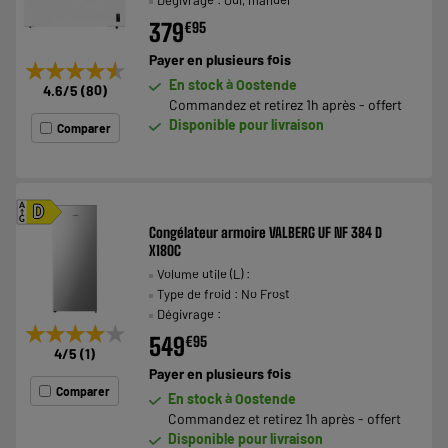
379
€
95
Payer en
plusieurs fois
★★★★★
★★★★★
En stock à Oostende
4.6
/5
(
80
)
Commandez et retirez 1h après - offert
Disponible pour livraison
Comparer
A
D
G
Congélateur armoire VALBERG UF NF 384 D
X180C
Volume utile (L) :
Type de froid : No Frost
Dégivrage :
★★★★★
★★★★★
549
€
95
4
/5
(
1
)
Payer en
plusieurs fois
Comparer
En stock à Oostende
Commandez et retirez 1h après - offert
Disponible pour livraison