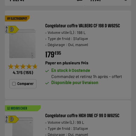
BY ELECTRODEPOT
Congélateur coffre VALBERG CF 198 D W625C
A
D
Volume utile (L) : 198 L
G
Type de froid : Statique
Dégivrage : Oui, manuel
179
€
95
Payer en
plusieurs fois
★★★★★
★★★★★
En stock à Oostende
4.7
/5
(
155
)
Commandez et retirez 1h après - offert
Disponible pour livraison
Comparer
LE MOINS CHER
Congélateur coffre HIGH ONE CF 99 D W625C
A
D
Volume utile (L) : 99 L
G
Type de froid : Statique
Dégivrage : Oui, manuel