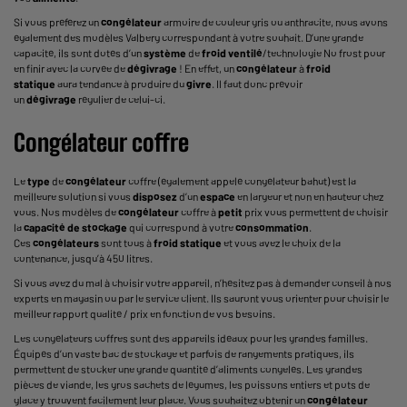
Si vous préférez un
congélateur
armoire de couleur gris ou anthracite, nous avons
également des modèles Valberg correspondant à votre souhait. D’une grande
capacité, ils sont dotés d’un
système
de
froid ventilé
/technologie No frost pour
en finir avec la corvée de
dégivrage
! En effet, un
congélateur
à
froid
statique
aura tendance à produire du
givre
. Il faut donc prévoir
un
dégivrage
régulier de celui-ci.
Congélateur coffre
Le
type
de
congélateur
coffre (également appelé congélateur bahut) est la
meilleure solution si vous
disposez
d’un
espace
en largeur et non en hauteur chez
vous. Nos modèles de
congélateur
coffre à
petit
prix vous permettent de choisir
la
capacité de stockage
qui correspond à votre
consommation
.
Ces
congélateurs
sont tous à
froid statique
et vous avez le choix de la
contenance, jusqu’à 450 litres.
Si vous avez du mal à choisir votre appareil, n’hésitez pas à demander conseil à nos
experts en magasin ou par le service client. Ils sauront vous orienter pour choisir le
meilleur rapport qualité / prix en fonction de vos besoins.
Les congélateurs coffres sont des appareils idéaux pour les grandes familles.
Équipés d’un vaste bac de stockage et parfois de rangements pratiques, ils
permettent de stocker une grande quantité d’aliments congelés. Les grandes
pièces de viande, les gros sachets de légumes, les poissons entiers et pots de
glace y trouvent facilement leur place. Vous souhaitez obtenir un
congélateur