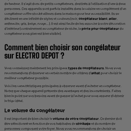
de hauteur. Il s’agit donc de petits congélateurs, destinés à l’utilisation d’une à deux
personnes. Ces appareils sont parfois installés dans la cuisine en complément d’un
congélateur coffre stocké ailleurs dans la maison pour leur accessibilité. Ils se
déclinent en une infinité de styles et couleurs (noir,
congélateur blanc
,
acier
,
anthracite, gris, beige, rouge…). Il est ainsi facile de les associer à votre décoration
d’intérieur (contrairement au congélateur de niche, la
porte pour congélateur
du
congélateur sous plan est bien visible).
Comment bien choisir son congélateur
sur ELECTRO DEPOT ?
Vous connaissez maintenant les principaux
types de congélateurs
. Nous vous
recommandons d’observer un certain nombre de critères d’
achat
pour choisir le
meilleur congélateur possible.
Voici les caractéristiques principales à observer avant d’acheter un congélateur.
Notez que chaque appareil présente des avantages et des inconvénients. Faites
bien le point sur vos besoins avant de passer à l’achat pour vous assurer d’obtenir
le frigo idéal.
Le volume du congélateur
Il est important de bien choisir le
volume de votre congélateur
. Ce dernier doit
être sélectionné en fonction de vos habitudes de
stockage
et du nombre de
personnes composant votre foyer. Nous vous recommandons de choisir un