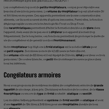
l'électroménager à prix bas grâce à ELECTRO DEPOT !
Les congélateurs top sont de
petits congélateurs
, conçus pour répondre aux
besoins d’une à trois personnes. Le
volume du congélateur
top est situé entre 30
et 100 litres en moyenne. Ces appareils permettent une bonne conservation des
aliments, car ils sont souvent dotés d’options innovantes. Parmi elles, la fonction
dégivrage rapide ou encore la technologie No Frost ou Stop Frost.
Ces
caractéristiques
permettent d’éviter la formation des blocs de
glace
dans
l’appareil, mais aussi de ne pas avoir à
dégivrer
son appareil à la main trop
fréquemment. Sur le long terme, ces fonctions permettent de prolonger la durée de
vie du congélateur et de garantir son bon
fonctionnement
.
Notre
congélateur
top High one à
froid statique
est la solution
idéale
pour
un
petit espace
. Son niveau sonore de 42 dB saura se faire discret.
Son
volume
utile est de 83 litres et il est équipé de 3 tiroirs,
idéal
pour deux ou trois
personnes ! De couleur blanche, ce
petit
électroménager trouvera sa place dans
tous les intérieurs.
Congélateurs armoires
Nous vous proposons de nombreux modèles de congélateurs armoire de
grande
capacité
de stockage, à bas prix. Choisissez en fonction de la couleur, de la
classe
énergétique
ou encore du
type
de
froid
souhaité :
statique
ou
ventilé
.
Les modèles Valberg présentent un
système
de
froid ventilé
ou
statique
et vont
d’une
capacité
de 194 litres à 309 litres pour une
congélation
durable de tous
vos
aliments
.