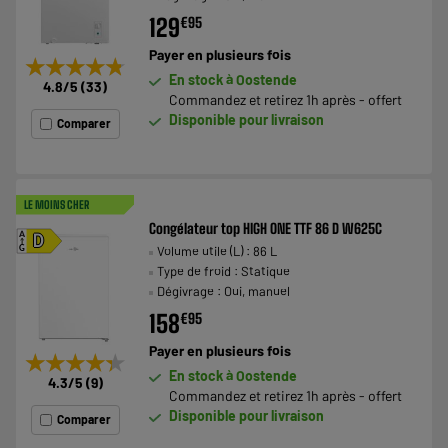
129
€
95
Payer en
plusieurs fois
★★★★★
★★★★★
En stock à Oostende
4.8
/5
(
33
)
Commandez et retirez 1h après - offert
Disponible pour livraison
Comparer
LE MOINS CHER
Congélateur top HIGH ONE TTF 86 D W625C
A
D
Volume utile (L) : 86 L
G
Type de froid : Statique
Dégivrage : Oui, manuel
158
€
95
Payer en
plusieurs fois
★★★★★
★★★★★
En stock à Oostende
4.3
/5
(
9
)
Commandez et retirez 1h après - offert
Disponible pour livraison
Comparer