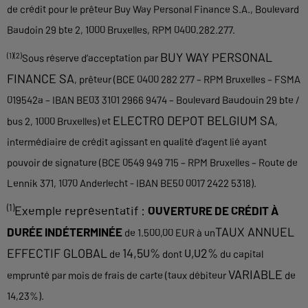
de crédit pour le prêteur Buy Way Personal Finance S.A., Boulevard
Baudoin 29 bte 2, 1000 Bruxelles, RPM 0400.282.277.
BUY WAY PERSONAL
(1)(2)
Sous réserve d’acceptation par
FINANCE SA
, prêteur (BCE 0400 282 277 – RPM Bruxelles – FSMA
019542a – IBAN BE03 3101 2966 9474 – Boulevard Baudouin 29 bte /
ELECTRO DEPOT BELGIUM SA
bus 2, 1000 Bruxelles) et
,
intermédiaire de crédit agissant en qualité d’agent lié ayant
pouvoir de signature (BCE 0549 949 715 – RPM Bruxelles – Route de
Lennik 371, 1070 Anderlecht - IBAN BE50 0017 2422 5318).
(1)
Exemple représentatif :
OUVERTURE DE CRÉDIT À
TAUX ANNUEL
DURÉE INDÉTERMINÉE
de 1.500,00 EUR à un
EFFECTIF GLOBAL
14,50%
0,02%
de
dont
du capital
VARIABLE
emprunté par mois de frais de carte (taux débiteur
de
14,23%).