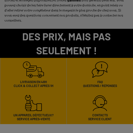
pouvez choisir de les faire livrer directement à votre domicile, en point relais ou
d’aller retirer votre congélateur dans le magasin le plus proche de chez vous. Si
vous avez des questions concernant nos produits, n’hésitez pas à contacter nos
conseillers.
DES PRIX, MAIS PAS
SEULEMENT !
LIVRAISON EN 48H
FAQ
CLICK & COLLECT APRÈS 1H
QUESTIONS / RÉPONSES
UN APPAREIL DÉFECTUEUX?
CONTACTS
SERVICE APRÈS-VENTE
SERVICE CLIENT