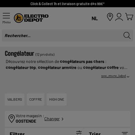
Click & Collect 1h et livraison gratuite dès 99€*
NL
Menu
Congélateur
(12 produits)
Découvrez notre sélection de
congélateurs
pas chers
:
congélateur top
,
congélateur armoire
ou
congélateur coffre
vous
attendent chez
ELECTRO DEPOT
. Pour congeler vos produits
see_more_label
alimentaires ou conserver vos produits surgelés, optez pour un
congélateur qui s'intégrera parfaitement dans votre
cuisine
.
Choisissez le modèle et la taille de votre congélateur selon vos
habitudes alimentaires et le nombre de personne dans votre
VALBERG
COFFRE
HIGH ONE
famille.
Votre magasin :
Changer
OOSTENDE
Filtrer
Trier