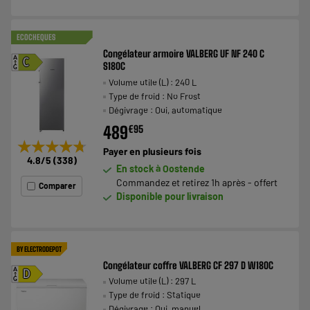
ECOCHEQUES
Congélateur armoire VALBERG UF NF 240 C
A
C
S180C
G
Volume utile (L) : 240 L
Type de froid : No Frost
Dégivrage : Oui, automatique
489
€
95
★★★★★
★★★★★
Payer en
plusieurs fois
4.8
/5
(
338
)
En stock à Oostende
Commandez et retirez 1h après - offert
Comparer
Disponible pour livraison
BY ELECTRODEPOT
Congélateur coffre VALBERG CF 297 D W180C
A
D
Volume utile (L) : 297 L
G
Type de froid : Statique
Dégivrage : Oui, manuel