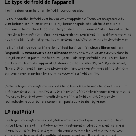
Le type de froid de l’appareil
Il existe deux grands types de froid pour congélateur :
Le froid ventilé : le froid ventilé, également appelé No Frost, est un système de
ventilation du froid innovant. Le congélateur propulse de l’air froid et sec de
manière uniforme dans l’appareil. Ce type de fonctionnement évite la formation de
givre dans le congélateur. Ainsi, ces appareils consomment moins d’énergie que les
appareils à froid statistiques. Ils permettent aussi d’éviter la corvée de dégivrage.
Le froid statique : ce système de froid est basique. L'air circule librement dans
l’appareil. La
conservation des aliments
est bonne, mais la température dans le
congélateur n’est pas tout à fait homogène. L’air est plus froid dans la partie basse
que la partie haute de l’appareil. Ce dernier doit donc être dégivré régulièrement,
l’humidité pouvant former des plaques de givre. Les congélateurs à froid statique
sont en revanche moins chers que les appareils à froid ventilé.
Certains frigos et congélateurs sont à froid brassé. Ce type de froid est une solution
intéressante si vous cherchez à obtenir une température homogène, mais que vous
n’avez pas le budget pour investir dans un frigo à froid ventilé. Ce type de
technologie ne vous évitera cependant pas la corvée de dégivrage.
Le matériau
Les frigos et congélateurs sont généralement en plastique ou en inox (porte et
corps). Les frigos et congélateurs avec revêtement en plastique sont les moins
chers. Ils sont faciles à nettoyer, mais sensibles aux chocs et aux rayures. Les
appareils en inox sont plus solides et ne se rayent pas. Ils sont cependant