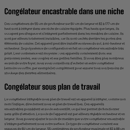
Congélateur encastrable dans une niche
Ces congélateurs de 55 cm de profondeur sur 60 cm de largeur et 82 à 177 cm de
haut sont à intégrer dans une niche de cuisine équipée. Plus hauts que larges, ils
occupent peu d’espace et s’intègrent parfaitement dans les meubles de cuisine. Ils
sont par ailleurs totalement invisibles, car ils sont cachés derrière les portes des
éléments de cuisine. Cet appareil peut être installé au niveau du sol, à mi-hauteur et
en hauteur. Sa polyvalence de configuration en fait un congélateur encastrable très
prisé. Leur contenance est moyenne ; ces appareils conviennent donc aux
personnes seules, aux couples et aux petites familles. Si vous êtes plus nombreux
au sein de votre foyer, nous vous conseillons d’acheter un autre congélateur
(armoire ou coffre, par exemple) et complément pour assurer tous vos besoins de
stockage des denrées alimentaires.
Congélateur sous plan de travail
Le congélateur intégrable sous plan de travail est un appareil à intégrer, comme son
nom l’indique, directement sous un plan de travail bas. Ces appareils
encastrables possèdent un socle autoventilé, ce qui leur permet de fonctionner
sans grille d’aération. Le socle de l’appareil est par ailleurs réglable en hauteur et en
largeur. Vous pouvez ajuster le socle de manière que votre congélateur encastrable
s’intègre parfaitement sous votre surface. Ce type de congélateur convient aux
espaces de 60 cm de largeur, 55 centimètres de profondeur maximale et 82 à 88 cm