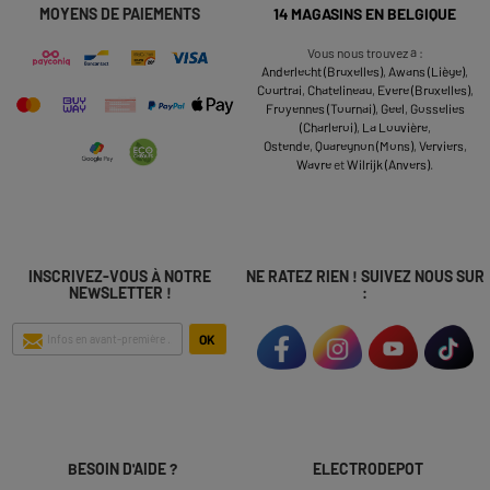
MOYENS DE PAIEMENTS
14 MAGASINS EN BELGIQUE
Vous nous trouvez à :
Anderlecht (Bruxelles)
,
Awans (Liège)
,
Courtrai
,
Chatelineau
,
Evere (Bruxelles)
,
Froyennes (Tournai)
,
Geel
,
Gosselies
(Charleroi)
,
La Louvière
,
Ostende
,
Quaregnon (Mons)
,
Verviers
,
Wavre
et
Wilrijk (Anvers)
.
INSCRIVEZ-VOUS À NOTRE
NE RATEZ RIEN ! SUIVEZ NOUS SUR
NEWSLETTER !
:
OK
BESOIN D'AIDE ?
ELECTRODEPOT