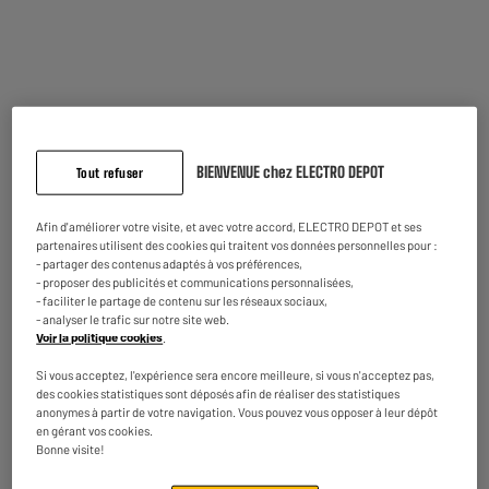
Pinces à linge x20 bimatière "sauge"
Type : Pinces À Linge
2
€
95
★★★★★
★★★★★
En stock à Oostende
4.8
/5
(
43
)
Commandez et retirez 1h après - offert
Disponible pour livraison
BIENVENUE chez ELECTRO DEPOT
Tout refuser
Afin d'améliorer votre visite, et avec votre accord, ELECTRO DEPOT et ses
partenaires utilisent des cookies qui traitent vos données personnelles pour :
- partager des contenus adaptés à vos préférences,
Corbeille à linge 45L
- proposer des publicités et communications personnalisées,
Type : Panier À Linge
- faciliter le partage de contenu sur les réseaux sociaux,
- analyser le trafic sur notre site web.
4
€
25
Voir la politique cookies
.
★★★★★
★★★★★
Si vous acceptez, l'expérience sera encore meilleure, si vous n'acceptez pas,
En stock à Oostende
des cookies statistiques sont déposés afin de réaliser des statistiques
4.7
/5
(
79
)
Commandez et retirez 1h après - offert
anonymes à partir de votre navigation. Vous pouvez vous opposer à leur dépôt
Disponible pour livraison
en gérant vos cookies.
Bonne visite!