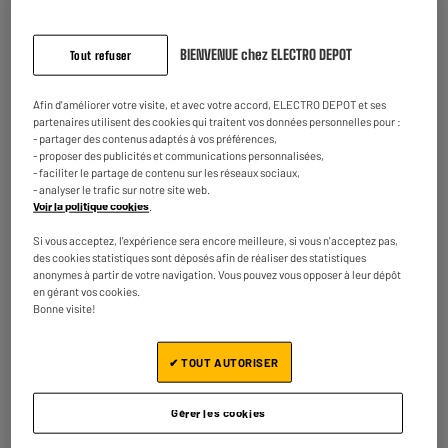
Disponible pour livraison
Comparer
BIENVENUE chez ELECTRO DEPOT
Tout refuser
Afin d'améliorer votre visite, et avec votre accord, ELECTRO DEPOT et ses
partenaires utilisent des cookies qui traitent vos données personnelles pour :
Thermomètre ECOMED sans contact TM-65E
- partager des contenus adaptés à vos préférences,
Type : Thermomètre infrarouge
- proposer des publicités et communications personnalisées,
- faciliter le partage de contenu sur les réseaux sociaux,
14
€
95
- analyser le trafic sur notre site web.
Voir la politique cookies
.
★★★★★
★★★★★
En stock à Oostende
Si vous acceptez, l'expérience sera encore meilleure, si vous n'acceptez pas,
3.5
/5
(
8
)
Commandez et retirez 1h après - offert
des cookies statistiques sont déposés afin de réaliser des statistiques
Disponible pour livraison
anonymes à partir de votre navigation. Vous pouvez vous opposer à leur dépôt
Comparer
en gérant vos cookies.
Bonne visite!
✔ TOUT AUTORISER
Thermomètre Médical Flexible MEDISANA TM-700 -
Lecture Rapide - Alerte Fièvre
Gérer les cookies
Type : Thermomètre