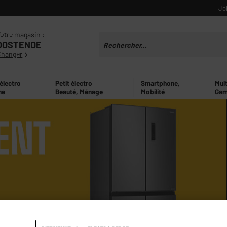
Jo
otre magasin :
OOSTENDE
Changer
 électro
Petit électro
Smartphone,
Mul
ne
Beauté, Ménage
Mobilité
Gam