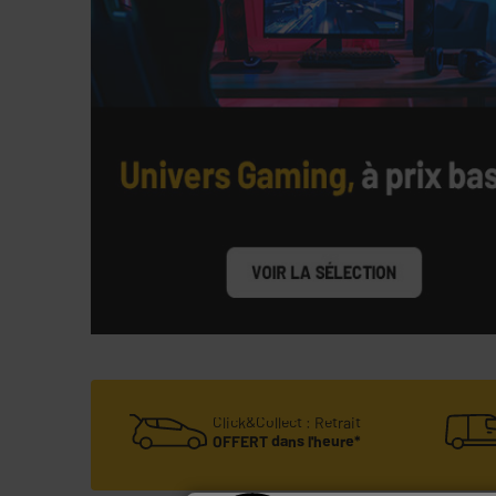
Click&Collect : Retrait
OFFERT dans l'heure*