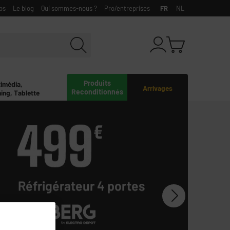
bs
Le blog
Qui sommes-nous ?
Pro/entreprises
FR
NL
Produits
timédia,
Arrivages
Reconditionnés
ing, Tablette