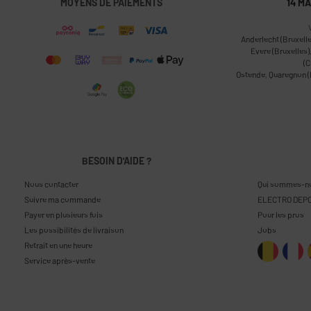
MOYENS DE PAIEMENTS
14 M
Anderlecht (Bruxelle
Evere (Bruxelles)
(C
Ostende
,
Quaregnon 
BESOIN D'AIDE ?
Nous contacter
Qui sommes-n
Suivre ma commande
ELECTRO DEPO
Payer en plusieurs fois
Pour les pros
Les possibilités de livraison
Jobs
Retrait en une heure
Service après-vente