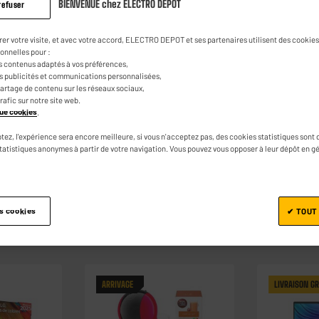
BIENVENUE chez ELECTRO DEPOT
refuser
rer votre visite, et avec votre accord, ELECTRO DEPOT et ses partenaires utilisent des cookies 
onnelles pour :
s contenus adaptés à vos préférences,
es publicités et communications personnalisées,
e partage de contenu sur les réseaux sociaux,
trafic sur notre site web.
ique cookies
.
tez, l'expérience sera encore meilleure, si vous n'acceptez pas, des cookies statistiques sont 
statistiques anonymes à partir de votre navigation. Vous pouvez vous opposer à leur dépôt en g
ecue
Aspirateur
Lave-linge
Smar
es cookies
✔ TOUT
ARRIVAGE
LIVRAISON GR