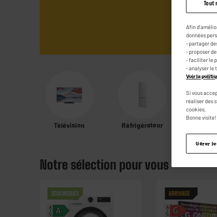
Tout 
Afin d'amélio
données pers
- partager de
- proposer d
- faciliter l
- analyser le 
Voir la polit
Si vous accep
réaliser des 
cookies.
Bonne visite!
Télévision
Réfrigérateur
Barb
Gérer l
Notre sélection pour vous
ECOCHEQUES
ARRIVAGE
A
A
A
G
G
G