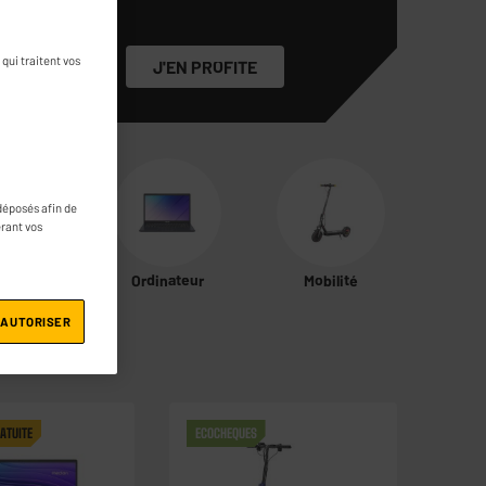
qui traitent vos
J'EN PROFITE
déposés afin de
érant vos
tphone
Ordinateur
Mobilité
 AUTORISER
ATUITE
ECOCHEQUES