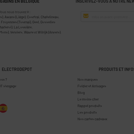
AGASINS EN BELGIQUE
INSCRIVEZ-VOUS À NOTRE NE
Vous nous trouvez à :
s)
,
Awans (Liège)
,
Courtrai
,
Chatelineau
,
,
Froyennes (Tournai)
,
Geel
,
Gosselies
harleroi)
,
La Louvière
,
(Mons)
,
Verviers
,
Wavre
et
Wilrijk (Anvers)
.
ELECTRODEPOT
PRODUITS ET INFO
ous ?
Nos marques
T s'engage
Folder et Arrivages
Blog
Le moins cher
Rappel produits
Les produits
Nos cartes cadeaux