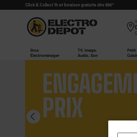
Click & Collect 1h et livraison gratuite dès 99€*
V
Gros
TV, Image,
Petit
Électroménager
Audio, Son
Cuisi