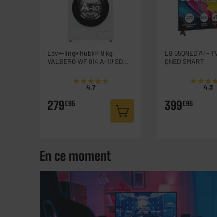
Lave-linge hublot 9 kg
LG 55QNED70 - TV
VALBERG WF 914 A-10 SD
QNED SMART
W566C
★★★★★
★★★★★
★★★
★★★
4.7
4.3
279
399
€95
€95
En ce moment