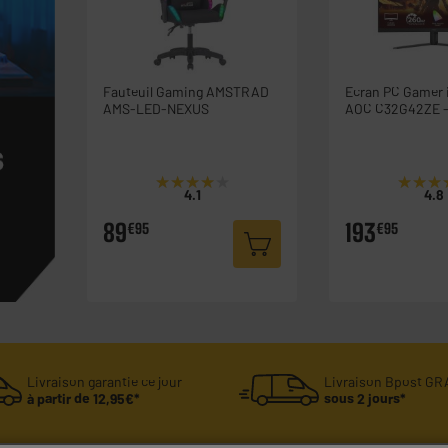
Fauteuil Gaming AMSTRAD
Ecran PC Gamer 
AMS-LED-NEXUS
AOC C32G42ZE 
240Hz/0,3ms
★★★★★
★★★★★
★★★
★★★
4.1
4.8
89
193
€95
€95
Livraison garantie ce jour
Livraison Bpost GR
à partir de 12,95€*
sous 2 jours*