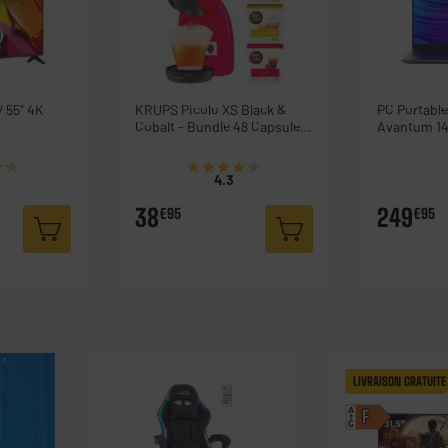
 55" 4K
KRUPS Picolo XS Black &
PC Portable
Cobalt - Bundle 48 Capsules
Avantum 14
/KP1A3510-YY5429FD
8Gb / 128G
★★
★★
★★★★★
★★★★★
4.3
38
249
€95
€95
LIVRAISON GRATUITE
A
F
G