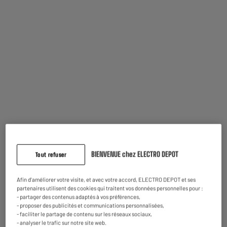
utilisation sans fil.
Sur secteur
Alimentation électrique par câble
N'hésitez plus, si vous êtes à la recherche d'une
enceinte
performante
, notre
EDENWOOD MAXISOUND
est faite pour vous !
BIENVENUE chez ELECTRO DEPOT
Tout refuser
Reprise de votre ancien appareil
Nous reprenons
gratuitement
votre ancien appareil.
En savoir +
Afin d'améliorer votre visite, et avec votre accord, ELECTRO DEPOT et ses
partenaires utilisent des cookies qui traitent vos données personnelles pour :
- partager des contenus adaptés à vos préférences,
Garantie comprise :
2 ans
- proposer des publicités et communications personnalisées,
Jusqu'en
août 2028
- faciliter le partage de contenu sur les réseaux sociaux,
- analyser le trafic sur notre site web.