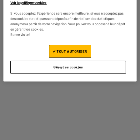
Voir la politique cookies
.
Caractéristiques
Si vous acceptez, l'expérience sera encore meilleure, si vous n'acceptez pas,
des cookies statistiques sont déposés afin de réaliser des statistiques
Usage
Son Nomade
anonymes à partir de votre navigation. Vous pouvez vous opposer à leur dépôt
en gérant vos cookies.
Bonne visite!
Marque
EDENWOOD
Puissance (W)
1 000W
✔ TOUT AUTORISER
Étanchéité
Non
Gérer les cookies
Appairer deux enceintes
Oui
Entrée micro
Oui
Bluetooth
Bluetooth 5.0
Nombre de haut-parleurs
4
Entrée auxiliaire
Oui
Sortie Auxiliaire
Jack
USB
Oui