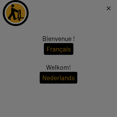
Click & Collect 1h et livraison gratuite dès 99€*
NL
Menu
Bienvenue !
Rangement, Ménage, Décoration
Français
(96 produits)
Pour voir les
disponibilités de votre magasin
Welkom!
Entrez votre code postal ou ville
Nederlands
Filtrer
Trier
ESSUIE-TOUT XXL 300 feuilles
Type : Essuie-tout