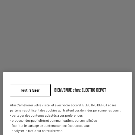
Filtrer
Trier
LE MOINS CHER
Congélateur coffre HIGH ONE CF 99 D W625C
A
D
Volume utile (L) : 99 L
G
Type de froid : Statique
Dégivrage : Oui, manuel
129
€
95
Payer en
plusieurs fois
★★★★★
★★★★★
En stock à Oostende
4.8
/5
(
34
)
Commandez et retirez 1h après - offert
BIENVENUE chez ELECTRO DEPOT
Tout refuser
Disponible pour livraison
Comparer
Afin d'améliorer votre visite, et avec votre accord, ELECTRO DEPOT et ses
partenaires utilisent des cookies qui traitent vos données personnelles pour :
- partager des contenus adaptés à vos préférences,
BY ELECTRODEPOT
- proposer des publicités et communications personnalisées,
Congélateur coffre VALBERG CF 198 D W625C
- faciliter le partage de contenu sur les réseaux sociaux,
A
D
- analyser le trafic sur notre site web.
Volume utile (L) : 198 L
G