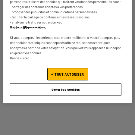
partenaires utilisent des cookies qui traitent vos données personnelles pour :
Ecran : 6,1", Super Retina XDR OLED, 2532 x
- partager des contenus adaptés à vos préférences,
1170p
- proposer des publicités et communications personnalisées,
Processeur : 3,23 Ghz Hexa-Core, RAM 4
- faciliter le partage de contenu sur les réseaux sociaux,
- analyser le trafic sur notre site web.
Capacité de la batterie (mAh) : 3279 mAh
Voir la politique cookies
.
★★★★★
★★★★★
329
€
95
4.6
/5
(
22
)
Si vous acceptez, l'expérience sera encore meilleure, si vous n'acceptez pas,
Payer en
plusieurs fois
des cookies statistiques sont déposés afin de réaliser des statistiques
En stock à Oostende
anonymes à partir de votre navigation. Vous pouvez vous opposer à leur dépôt
Comparer
en gérant vos cookies.
Commandez et retirez 1h après - offert
Bonne visite!
Disponible pour livraison
✔ TOUT AUTORISER
Gérer les cookies
RECONDITIONNÉ
APPLE iPhone 14 128Go Blanc Reconditionné
grade ECO
Ecran : 6,1", Super Retina XDR OLED, 2532 x
1170p
Processeur : 3,23 Ghz Hexa-Core, RAM 4