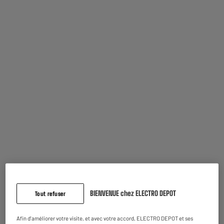
5 jours après votre commande
- offert
Disponible pour livraison
RECONDITIONNÉ
APPLE iPhone 13 128Go Noir Reconditionné grade
éco
Ecran : 6,1"
Processeur : 3,2 Ghz Octa-Core, RAM 4
Capacité de la batterie (mAh) : 3240 mAh
279
€
95
Payer en
plusieurs fois
Comparer
En stock à Oostende
Commandez et retirez 1h après - offert
Disponible pour livraison
BIENVENUE chez ELECTRO DEPOT
Tout refuser
RECONDITIONNÉ
APPLE iPhone 14 128Go Noir Reconditionné grade
Afin d'améliorer votre visite, et avec votre accord, ELECTRO DEPOT et ses
ECO