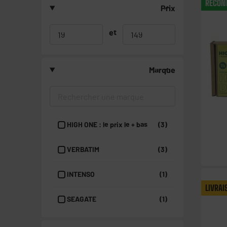
RECON
Prix
et
Marque
HIGH ONE : le prix le + bas
(3)
VERBATIM
(3)
INTENSO
(1)
LIVRAI
SEAGATE
(1)