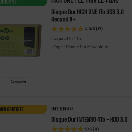
HIGH ONE : LE PRIX LE + BAS
DITIONNÉ
Disque Dur HIGH ONE 1To USB 3.0
Recond A+
★★★★★
★★★★★
4.9
/5
(
17
)
Capacité : 1 To
Type : Disque Dur Mécanique
Comparer
INTENSO
SON GRATUITE
Disque Dur INTENSO 4To - HDD 3.0
★★★★★
★★★★★
5
/5
(
11
)