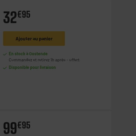
32
€
95
Ajouter au panier
En stock à Oostende
Commandez et retirez 1h après - offert
Disponible pour livraison
99
€
95