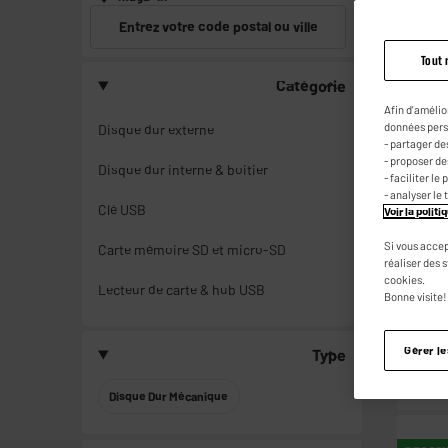
Entrez votre code postal ou ville
Tout 
Catégorie
LIVRAI
Afin d'amélio
données pers
Disque dur externe
- partager de
- proposer d
Disque dur interne & boitier
- faciliter l
- analyser le 
Clé USB
Voir la polit
Si vous accep
Carte mémoire SD et micro-SD
réaliser des 
cookies.
Lecteur de carte & hub USB
Bonne visite!
Gérer l
Type
Disque Dur Mécanique