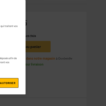
148
€
95
qui traitent vos
Payer en
plusieurs fois
Ajouter au panier
Indisponible dans notre magasin
à Oostende
déposés afin de
érant vos
Disponible pour livraison
 AUTORISER