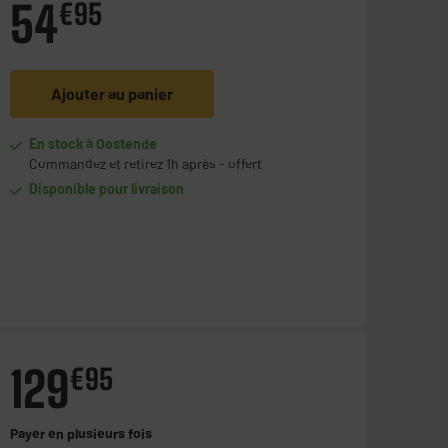
54
€
95
Ajouter au panier
En stock à Oostende
Commandez et retirez 1h après - offert
Disponible pour livraison
129
€
95
Payer en
plusieurs fois