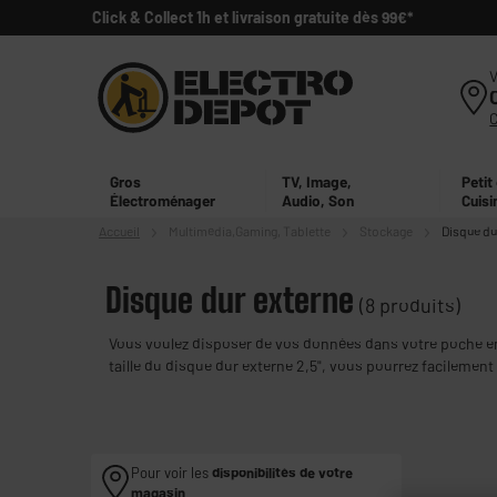
Click & Collect 1h et livraison gratuite dès 99€*
V
Gros
TV, Image,
Petit
Électroménager
Audio, Son
Cuisi
Accueil
Multimédia,
Gaming, Tablette
Stockage
Disque du
Disque dur externe
(8 produits)
Vous voulez disposer de vos données dans votre poche en 
taille du disque dur externe 2,5", vous pourrez facilemen
besoin de les brancher à une prise de courant pour qu'ils 
Pour voir les
disponibilités de votre
magasin