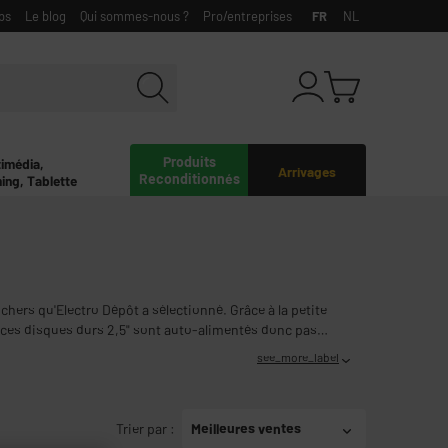
bs
Le blog
Qui sommes-nous ?
Pro/entreprises
FR
NL
Produits
timédia,
Arrivages
Reconditionnés
ing, Tablette
hers qu'Electro Dépôt a sélectionné. Grâce à la petite
, ces disques durs 2,5" sont auto-alimentés donc pas
see_more_label
Trier par
:
Meilleures ventes