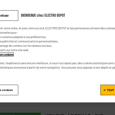
BIENVENUE chez ELECTRO DEPOT
refuser
SEAGATE
SON GRATUITE
rer votre visite, et avec votre accord, ELECTRO DEPOT et ses partenaires utilisent des cookies 
Disque Dur SEAGATE EXPANSION 5To
onnelles pour :
USB 3.0
s contenus adaptés à vos préférences,
es publicités et communications personnalisées,
★★★★★
★★★★★
e partage de contenu sur les réseaux sociaux,
4.6
/5
(
64
)
trafic sur notre site web.
Capacité : 5 To
ique cookies
.
Type : Disque Dur Mécanique
tez, l'expérience sera encore meilleure, si vous n'acceptez pas, des cookies statistiques sont 
statistiques anonymes à partir de votre navigation. Vous pouvez vous opposer à leur dépôt en g
es cookies
✔ TOUT
Comparer