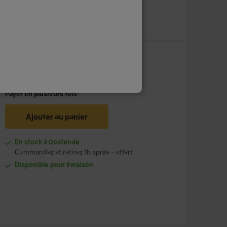
99
€
95
Payer en
plusieurs fois
Ajouter au panier
En stock à Oostende
Commandez et retirez 1h après - offert
Disponible pour livraison