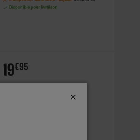
Disponible pour livraison
19
€
95
Ajouter au panier
En stock à Oostende
Commandez et retirez 1h après - offert
Disponible pour livraison