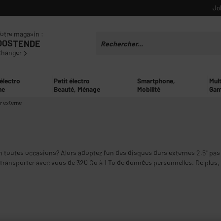
Jo
otre magasin :
OOSTENDE
Changer
 électro
Petit électro
Smartphone,
Mul
ne
Beauté, Ménage
Mobilité
Gam
r externe
toutes occasions? Alors adoptez l'un des disques durs externes 2,5" pas c
t transporter avec vous de 320 Go à 1 To de données personnelles. De plus
fonctionnent, un port USB suffit !