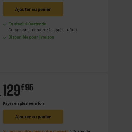
Ajouter au panier
En stock à Oostende
Commandez et retirez 1h après - offert
Disponible pour livraison
129
€
95
4
Payer en
plusieurs fois
Ajouter au panier
Indisponible dans notre magasin
à Oostende