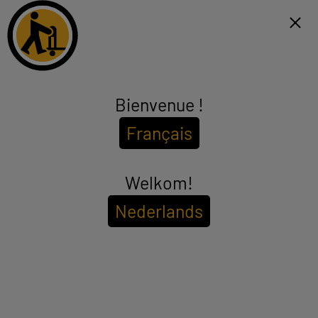
Click & Collect 1h et livraison gratuite dès 99€*
NL
Menu
Bienvenue !
Epilation
Français
(14 produits)
Vous souhaitez enlever les poils indésirables de vos jambes,
aisselles ou maillot ? Optez pour un épilateur de grande marque
(Calor, Philips, Braun, Babyliss…) à prix bas grâce à ELECTRO
Welkom!
see_more_label
DEPOT ! Pour une épilation durable, choisissez un épilateur
électrique pas cher qui vous permettra de garder une peau lisse et
Nederlands
douce pendant plusieurs semaines. Si vous préférez lutter
Pour voir les
disponibilités de votre magasin
efficacement contre la repousse des poils, privilégiez un épilateur à
lumière pulsée pas cher qui ralentira la repousse !
Entrez votre code postal ou ville
Filtrer
Trier