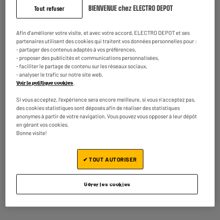
BIENVENUE chez ELECTRO DEPOT
Tout refuser
Epilateur Calor EP5620C0 Silence Soft
Type d'appareil : Épilateur Électrique
Afin d'améliorer votre visite, et avec votre accord, ELECTRO DEPOT et ses
Nombre de pincettes : 24
partenaires utilisent des cookies qui traitent vos données personnelles pour :
Alimentation :
- partager des contenus adaptés à vos préférences,
37
€
95
- proposer des publicités et communications personnalisées,
★★★★★
★★★★★
- faciliter le partage de contenu sur les réseaux sociaux,
4.3
/5
(
24
)
- analyser le trafic sur notre site web.
Voir la politique cookies
.
Disponible à Oostende,
Comparer
5 jours après votre commande
- offert
Si vous acceptez, l'expérience sera encore meilleure, si vous n'acceptez pas,
Disponible pour livraison
des cookies statistiques sont déposés afin de réaliser des statistiques
anonymes à partir de votre navigation. Vous pouvez vous opposer à leur dépôt
en gérant vos cookies.
Bonne visite!
Epilateur BE YOU BY-EPIL
✔ TOUT AUTORISER
Type d'appareil : Épilateur Électrique
Nombre de pincettes : 16
Alimentation :
Gérer les cookies
17
€
95
★★★★★
★★★★★
3.2
/5
(
20
)