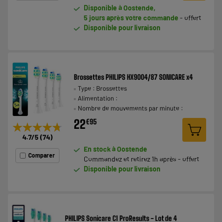
Disponible à Oostende,
5 jours après votre commande
- offert
Disponible pour livraison
Brossettes PHILIPS HX9004/87 SONICARE x4
Type : Brossettes
Alimentation :
Nombre de mouvements par minute :
22
€
95
★★★★★
★★★★★
4.7
/5
(
74
)
En stock à Oostende
Comparer
Commandez et retirez 1h après - offert
Disponible pour livraison
PHILIPS Sonicare C1 ProResults - Lot de 4