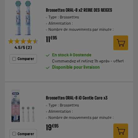
Brossettes ORAL-B x2 REINE DES NEIGES
Type : Brossettes
Alimentation :
Nombre de mouvements par minute :
11
€
95
★★★★★
★★★★★
4.5
/5
(
2
)
En stock à Oostende
Comparer
Commandez et retirez 1h après - offert
Disponible pour livraison
Brossettes ORAL-B iO Gentle Care x3
Type : Brossettes
Alimentation :
Nombre de mouvements par minute :
19
€
95
Comparer