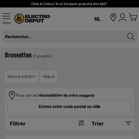
Click & Collect 1h et livraison gratuite dès 99€*
NL
Menu
Brossettes
(7 produits)
BROSSE À DENTS
ORAL B
Pour voir les
disponibilités de votre magasin
Entrez votre code postal ou ville
Filtrer
Trier