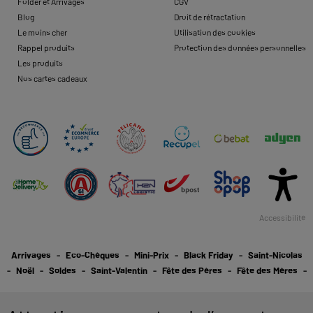
Folder et Arrivages
CGV
Blog
Droit de rétractation
Le moins cher
Utilisation des cookies
Rappel produits
Protection des données personnelles
Les produits
Nos cartes cadeaux
Accessibilité
Arrivages
Eco-Chèques
Mini-Prix
Black Friday
Saint-Nicolas
Noël
Soldes
Saint-Valentin
Fête des Pères
Fête des Mères