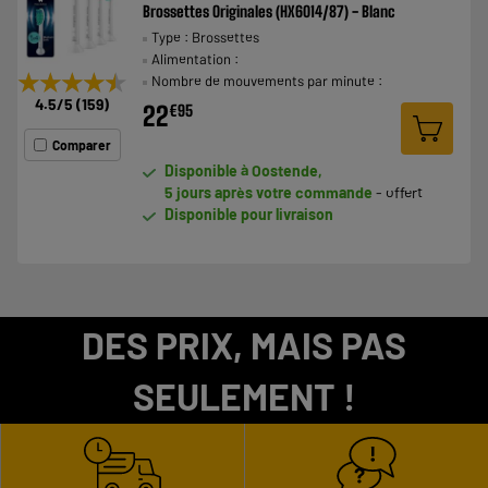
Brossettes Originales (HX6014/87) - Blanc
Type : Brossettes
Alimentation :
★★★★★
★★★★★
Nombre de mouvements par minute :
4.5
/5
(
159
)
22
€
95
Comparer
Disponible à Oostende,
5 jours après votre commande
- offert
Disponible pour livraison
DES PRIX, MAIS PAS
SEULEMENT !