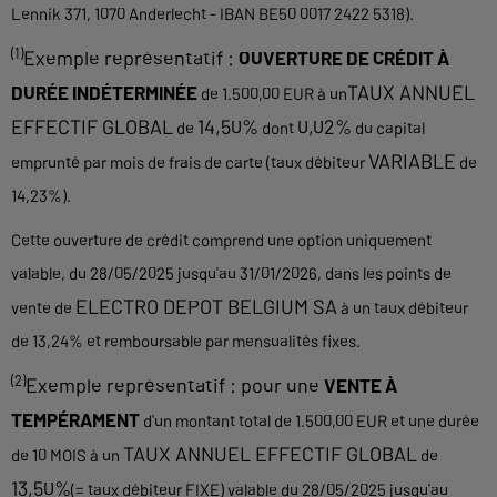
Lennik 371, 1070 Anderlecht - IBAN BE50 0017 2422 5318).
(1)
Exemple représentatif :
OUVERTURE DE CRÉDIT À
TAUX ANNUEL
DURÉE INDÉTERMINÉE
de 1.500,00 EUR à un
EFFECTIF GLOBAL
14,50%
0,02%
de
dont
du capital
VARIABLE
emprunté par mois de frais de carte (taux débiteur
de
14,23%).
Cette ouverture de crédit comprend une option uniquement
valable, du 28/05/2025 jusqu'au 31/01/2026, dans les points de
ELECTRO DEPOT BELGIUM SA
vente de
à un taux débiteur
de 13,24% et remboursable par mensualités fixes.
(2)
Exemple représentatif : pour une
VENTE À
TEMPÉRAMENT
d'un montant total de 1.500,00 EUR et une durée
TAUX ANNUEL EFFECTIF GLOBAL
de 10 MOIS à un
de
13,50%
(= taux débiteur FIXE) valable du 28/05/2025 jusqu'au