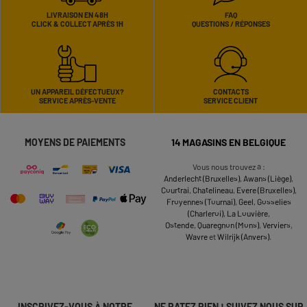
LIVRAISON EN 48H
FAQ
CLICK & COLLECT APRÈS 1H
QUESTIONS / RÉPONSES
UN APPAREIL DÉFECTUEUX?
CONTACTS
SERVICE APRÈS-VENTE
SERVICE CLIENT
MOYENS DE PAIEMENTS
14 MAGASINS EN BELGIQUE
Vous nous trouvez à :
Anderlecht (Bruxelles)
,
Awans (Liège)
,
Courtrai
,
Chatelineau
,
Evere (Bruxelles)
,
Froyennes (Tournai)
,
Geel
,
Gosselies
(Charleroi)
,
La Louvière
,
Ostende
,
Quaregnon (Mons)
,
Verviers
,
Wavre
et
Wilrijk (Anvers)
.
INSCRIVEZ-VOUS À NOTRE
NE RATEZ RIEN ! SUIVEZ NOUS SUR