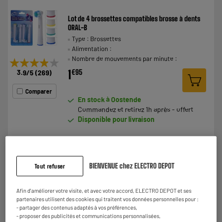
Lot de 4 brossettes compatibles brosse à dents
ORAL-B
Type : Brossettes
Alimentation :
Nombre de mouvements par minute :
★★★★★
★★★★★
1
€
95
3.9
/5
(
269
)
Comparer
En stock à Oostende
Commandez et retirez 1h après - offert
Disponible pour livraison
BIENVENUE chez ELECTRO DEPOT
Tout refuser
Brossettes ORAL-B PRECISION CLEAN x2
Type : Brosse À Dents De Rechange
Rechargeable
Afin d'améliorer votre visite, et avec votre accord, ELECTRO DEPOT et ses
Alimentation :
partenaires utilisent des cookies qui traitent vos données personnelles pour :
- partager des contenus adaptés à vos préférences,
Nombre de mouvements par minute :
★★★★★
★★★★★
- proposer des publicités et communications personnalisées,
€
95