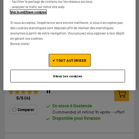
9
- faciliter le partage de contenu sur les réseaux sociaux,
4.5
/5
(
12
)
- analyser le trafic sur notre site web.
Voir la politique cookies
.
Comparer
En stock à Oostende
Si vous acceptez, l'expérience sera encore meilleure, si vous n'acceptez pas,
Commandez et retirez 1h après - offert
des cookies statistiques sont déposés afin de réaliser des statistiques
Disponible pour livraison
anonymes à partir de votre navigation. Vous pouvez vous opposer à leur dépôt
en gérant vos cookies.
Bonne visite!
Brossette ORAL-B ULTRA THIN x2
✔ TOUT AUTORISER
Type : Canule De Rechange
Alimentation :
Gérer les cookies
Nombre de mouvements par minute :
11
€
95
★★★★★
★★★★★
5
/5
(
4
)
En stock à Oostende
Comparer
Commandez et retirez 1h après - offert
Disponible pour livraison