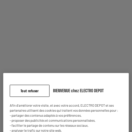
Disponible pour livraison
Comparer
ARRIVAGE
TV OLED SAMSUNG QE77S85F
A
F
Ecran diagonale : 196 cm
G
TV connectée : Smart TV
Technologie : OLED
1299
€
95
Payer en
plusieurs fois
Disponible à Oostende,
Comparer
5 jours après votre commande
- offert
Disponible pour livraison
BIENVENUE chez ELECTRO DEPOT
Tout refuser
Afin d'améliorer votre visite, et avec votre accord, ELECTRO DEPOT et ses
partenaires utilisent des cookies qui traitent vos données personnelles pour :
ECOCHEQUES
- partager des contenus adaptés à vos préférences,
TV QLED 85" HISENSE 85E7S
A
- proposer des publicités et communications personnalisées,
E
Ecran diagonale : 216 cm
G
- faciliter le partage de contenu sur les réseaux sociaux,
TV connectée : Smart TV
- analyser le trafic sur notre site web.