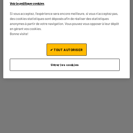
Voir la politique cookies
.
Technologie : QLED
999
€
95
Si vous acceptez, l'expérience sera encore meilleure, si vous n'acceptez pas,
des cookies statistiques sont déposés afin de réaliser des statistiques
Payer en
plusieurs fois
anonymes à partir de votre navigation. Vous pouvez vous opposer à leur dépôt
★★★★★
★★★★★
en gérant vos cookies.
En stock à Oostende
5
/5
(
3
)
Bonne visite!
Commandez et retirez 1h après - offert
Disponible pour livraison
Comparer
✔ TOUT AUTORISER
Gérer les cookies
A
G
G
SAMSUNG 75U7072 - TV 75" 4K SMART
Ecran diagonale : 191 cm
TV connectée : Smart TV
Technologie :
598
€
95
★★★★★
★★★★★
4.4
/5
(
5
)
Payer en
plusieurs fois
En stock à Oostende
Comparer
Commandez et retirez 1h après - offert
Disponible pour livraison