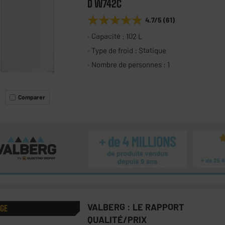
D W742C
★★★★★
★★★★★
4.7
/5
(
61
)
Capacité : 102 L
Type de froid : Statique
Nombre de personnes : 1
Comparer
VALBERG : LE RAPPORT
AGE
QUALITÉ/PRIX