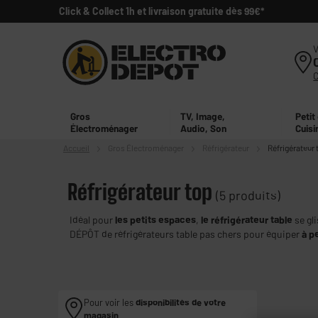
Click & Collect 1h et livraison gratuite dès 99€*
V
Gros
TV, Image,
Petit
Électroménager
Audio, Son
Cuisi
Accueil
Gros
Électroménager
Réfrigérateur
Réfrigérateur 
Réfrigérateur top
(5 produits)
Idéal pour
les petits espaces
,
le réfrigérateur table
se gli
DÉPÔT de réfrigérateurs table pas chers pour équiper
à pe
voulez grâce à leur volume utile maximal de
113 litres
!
Pour voir les
disponibilités de votre
magasin