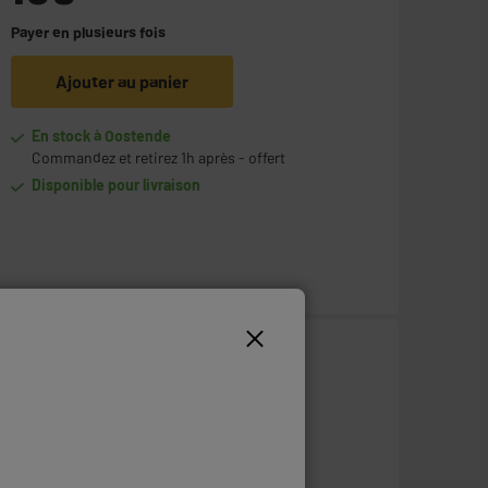
Payer en
plusieurs fois
Ajouter au panier
En stock à Oostende
Commandez et retirez 1h après - offert
Disponible pour livraison
109
€
95
Payer en
plusieurs fois
Ajouter au panier