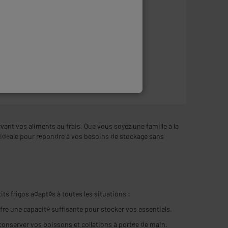
En stock à Oostende
Commandez et retirez 1h après - offert
Disponible pour livraison
ant vos aliments au frais. Que vous soyez une famille à la
on idéale pour répondre à vos besoins de stockage sans
s frigos adaptés à toutes les situations :
offre une capacité suffisante pour stocker vos essentiels.
 conserver vos boissons et collations à portée de main.