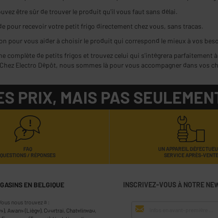
vez être sûr de trouver le produit qu'il vous faut sans délai.
de pour recevoir votre petit frigo directement chez vous, sans tracas.
on pour vous aider à choisir le produit qui correspond le mieux à vos bes
 complète de petits frigos et trouvez celui qui s'intégrera parfaitement à
 Chez Electro Dépôt, nous sommes là pour vous accompagner dans vos choi
ES PRIX, MAIS PAS SEULEMENT
FAQ
UN APPAREIL DÉFECTUE
QUESTIONS / RÉPONSES
SERVICE APRÈS-VENT
AGASINS EN BELGIQUE
INSCRIVEZ-VOUS À NOTRE NE
Vous nous trouvez à :
s)
,
Awans (Liège)
,
Courtrai
,
Chatelineau
,