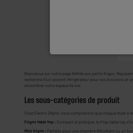
Bienvenue sur notre page dédiée aux petits frigos, l'équipem
recherche d'un second réfrigérateur pour vos boissons et sna
encombrer votre espace de vie.
Les sous-catégories de produit
Chez Electro Dépôt, nous comprenons que chaque foyer a des
Frigos table top :
Compact et pratique, le frigo table top s'in
Mini frigos :
Parfaits pour une chambre d'étudiant ou un burea