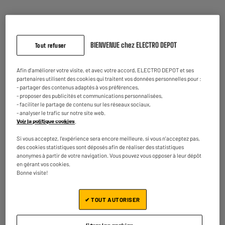
Puissance (W) : 400 W
Nombre de vitesses : 6
14
€
95
BIENVENUE chez ELECTRO DEPOT
Tout refuser
★★★★★
★★★★★
En stock à Oostende
4.7
/5
(
63
)
Afin d'améliorer votre visite, et avec votre accord, ELECTRO DEPOT et ses
Commandez et retirez 1h après - offert
partenaires utilisent des cookies qui traitent vos données personnelles pour :
Disponible pour livraison
Comparer
- partager des contenus adaptés à vos préférences,
- proposer des publicités et communications personnalisées,
- faciliter le partage de contenu sur les réseaux sociaux,
- analyser le trafic sur notre site web.
Voir la politique cookies
.
Batteur BRAUN HM1110WH 450W
Si vous acceptez, l'expérience sera encore meilleure, si vous n'acceptez pas,
des cookies statistiques sont déposés afin de réaliser des statistiques
Puissance (W) : 450 W
anonymes à partir de votre navigation. Vous pouvez vous opposer à leur dépôt
Nombre de vitesses : 4
en gérant vos cookies.
29
€
95
Bonne visite!
★★★★★
★★★★★
4.7
/5
(
39
)
✔ TOUT AUTORISER
En stock à Oostende
Commandez et retirez 1h après - offert
Comparer
Disponible pour livraison