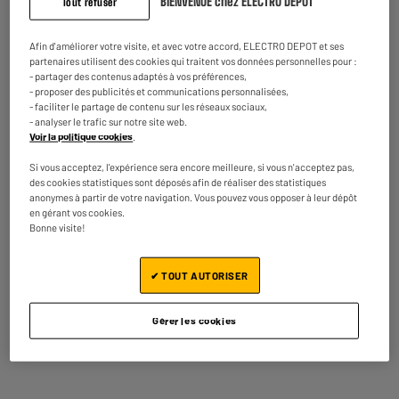
BIENVENUE chez ELECTRO DEPOT
Tout refuser
5 jours après votre commande
- offert
Disponible pour livraison
Afin d'améliorer votre visite, et avec votre accord, ELECTRO DEPOT et ses
partenaires utilisent des cookies qui traitent vos données personnelles pour :
- partager des contenus adaptés à vos préférences,
- proposer des publicités et communications personnalisées,
LIVRAISON GRATUITE
- faciliter le partage de contenu sur les réseaux sociaux,
- analyser le trafic sur notre site web.
Ecran PC Gamer 27" AOC Q27G42ZE- 0,3ms
A
F
Voir la politique cookies
.
/240HZ/QHD
G
Plus produit : 27" 40HA/QHD/0
Si vous acceptez, l'expérience sera encore meilleure, si vous n'acceptez pas,
Temps de réponse (ms) : 0,3 Ms
des cookies statistiques sont déposés afin de réaliser des statistiques
Connectique : Hdmi,Jack 3.5,Display Port
anonymes à partir de votre navigation. Vous pouvez vous opposer à leur dépôt
en gérant vos cookies.
184
€
95
★★★★★
★★★★★
Bonne visite!
Payer en
plusieurs fois
4.7
/5
(
33
)
En stock à Oostende
✔ TOUT AUTORISER
Comparer
Commandez et retirez 1h après - offert
Disponible pour livraison
Gérer les cookies
ARRIVAGE
Ecran PC Gamer 24" AOC 24G4HRE -