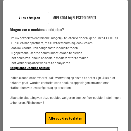
Voeg deze 2 artikelen toe in uw mandje
WELKOM bij ELECTRO DEPOT.
Alles afwijzen
Mogen we u cookies aanbieden?
Om uw bezoek zo confortabel mogelijk te laten verlopen, gebruiken ELECTRO
DEPOT en haar partners, mits uw toestemming, cookies om:
Kenmerken
- aan uw voorkeuren aangepaste inhoud te tonen
- u gepersonaliseerde communicaties aan te bieden
Merk
EDENWOOD
- het delen van inhoud op sociale media vlotter te maken
- het verkeer op onze website te analyseren.
Bekijk onze Cookies politiek
.
Grootte scherm
100"
Indien u cookies aanvaardt, zal uw ervaring op onze site beter zijn. Als u niet
Type
Vastgesteld
akkoord gaat, worden er statistische cookies opgeslagen om anonieme
statistieken van uw surfgedrag op te stellen.
Maximaal ondersteund
85kg
gewicht
U kunt de plaatsing van deze cookies weigeren door zelf uw cookie-instellingen
te beheren. Fijn bezoek !
Maximale kantelhoek
0°
Richtbaar (°)
0°
Alle cookies toelaten
VESA-norm
600X500, 200 X 200, 800 X