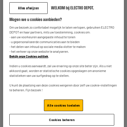
WELKOM bij ELECTRO DEPOT.
Alles afwijzen
Inbouwmicrogolfoven
Stolp microgolfoven
monofunctioneel
26.4cm
Mogen we u cookies aanbieden?
VALBERG BI MWO 20 K
109
1
€95
€40
902C
Om uw bezoek zo confortabel mogelijk te laten verlopen, gebruiken ELECTRO
DEPOT en haar partners, mits uw toestemming, cookies om:
- aan uw voorkeuren aangepaste inhoud te tonen
Totaalbedrag :
111.35€
- u gepersonaliseerde communicaties aan te bieden
- het delen van inhoud op sociale media vlotter te maken
- het verkeer op onze website te analyseren.
Voeg deze 2 artikelen toe in uw mandje
Bekijk onze Cookies politiek
.
Indien u cookies aanvaardt, zal uw ervaring op onze site beter zijn. Als u niet
akkoord gaat, worden er statistische cookies opgeslagen om anonieme
statistieken van uw surfgedrag op te stellen.
Terugname van uw oud toestel
U kunt de plaatsing van deze cookies weigeren door zelf uw cookie-instellingen
We nemen uw oud toestel
gratis
terug mee.
te beheren. Fijn bezoek !
Meer weten
Inbegrepen garantie :
2 jaar
Alle cookies toelaten
Tot
augustus 2028
Cookies beheren