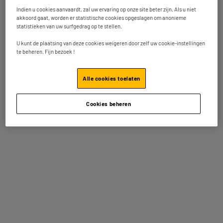
schijf
Indien u cookies aanvaardt, zal uw ervaring op onze site beter zijn. Als u niet
Capaciteit : 2 To
akkoord gaat, worden er statistische cookies opgeslagen om anonieme
Type : Hdd (Mechanisch)
statistieken van uw surfgedrag op te stellen.
99
€
95
U kunt de plaatsing van deze cookies weigeren door zelf uw cookie-instellingen
te beheren. Fijn bezoek !
Betaal in
meerdere keren
Vergelijk
Op voorraad te Oostende
Bestel en haal na 1u gratis af
Alle cookies toelaten
Beschikbaar voor levering
Cookies beheren
REFURBISHED
Harde schijf HIGH ONE 1TB USB 3.0 - Refrubished
grade A+
Capaciteit : 1 To
Type : Hdd (Mechanisch)
54
€
95
★★★★★
★★★★★
4.8
/5
(
19
)
Op voorraad te Oostende
Bestel en haal na 1u gratis af