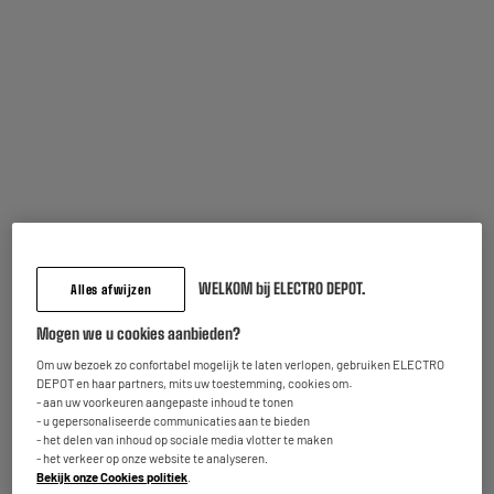
Op voorraad te Oostende
Bestel en haal na 1u gratis af
Vergelijk
Leverbaar voor bepaalde postcodes
REFURBISHED
Harde schijf HIGH ONE 500Gb USB C 3.0 Refurbished
grade A+
Capaciteit : 500 Go
Type : Hdd (Mechanisch)
32
€
95
WELKOM bij ELECTRO DEPOT.
Alles afwijzen
★★★★★
★★★★★
4.5
/5
(
90
)
Op voorraad te Oostende
Mogen we u cookies aanbieden?
Bestel en haal na 1u gratis af
Vergelijk
Om uw bezoek zo confortabel mogelijk te laten verlopen, gebruiken ELECTRO
Beschikbaar voor levering
DEPOT en haar partners, mits uw toestemming, cookies om:
- aan uw voorkeuren aangepaste inhoud te tonen
- u gepersonaliseerde communicaties aan te bieden
- het delen van inhoud op sociale media vlotter te maken
GRATIS LEVERING
- het verkeer op onze website te analyseren.
Bekijk onze Cookies politiek
.
VERBATIM Store ‘n’ Go 2 TB USB 3.0 zilver harde