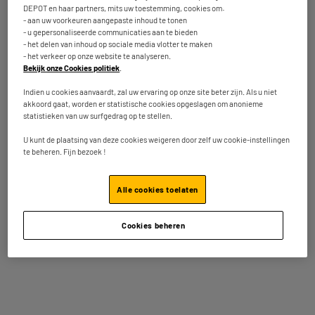
128GB
DEPOT en haar partners, mits uw toestemming, cookies om:
49
19
€95
€95
- aan uw voorkeuren aangepaste inhoud te tonen
- u gepersonaliseerde communicaties aan te bieden
- het delen van inhoud op sociale media vlotter te maken
Totaalbedrag :
69.90€
- het verkeer op onze website te analyseren.
Bekijk onze Cookies politiek
.
Voeg deze 2 artikelen toe in uw mandje
Indien u cookies aanvaardt, zal uw ervaring op onze site beter zijn. Als u niet
akkoord gaat, worden er statistische cookies opgeslagen om anonieme
statistieken van uw surfgedrag op te stellen.
U kunt de plaatsing van deze cookies weigeren door zelf uw cookie-instellingen
Inbegrepen garantie :
2 jaar
te beheren. Fijn bezoek !
Tot
augustus 2028
Alle cookies toelaten
Kenmerken
Cookies beheren
Merk
EDENWOOD
Type
MicroSD
Totale opslagcapaciteit
128Go