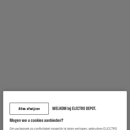
Vaak samen gekocht
BY ELECTRODEPOT
BY ELECTRODEPOT
WELKOM bij ELECTRO DEPOT.
Alles afwijzen
Mogen we u cookies aanbieden?
EDENWOOD PACK - Set
EDENWOOD 128Go
van 2 MicroSD-kaarten
Om uw bezoek zo confortabel mogelijk te laten verlopen, gebruiken ELECTRO