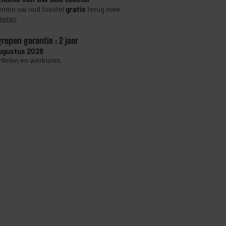
men uw oud toestel
gratis
terug mee.
weten
grepen garantie :
2 jaar
ugustus 2028
delen en werkuren.