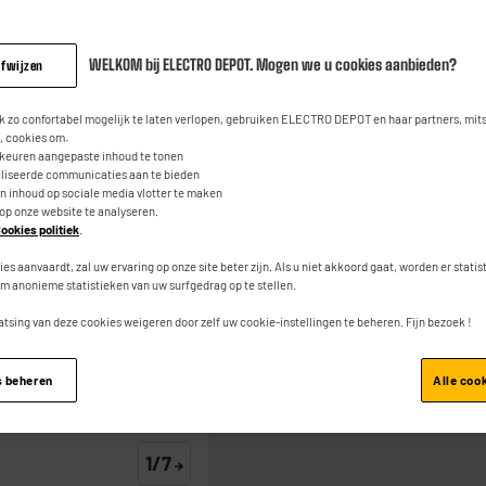
5.0
(2)
Contact
Lees
2
23
€
95
beoordeli
WELKOM bij ELECTRO DEPOT. Mogen we u cookies aanbieden?
afwijzen
Dezelfde
paginalink.
0
€
07
Waarvan
 zo confortabel mogelijk te laten verlopen, gebruiken ELECTRO DEPOT en haar partners, mit
 cookies om:
rkeuren aangepaste inhoud te tonen
aliseerde communicaties aan te bieden
an inhoud op sociale media vlotter te maken
 op onze website te analyseren.
ookies politiek
.
ies aanvaardt, zal uw ervaring op onze site beter zijn. Als u niet akkoord gaat, worden er stati
Toevoegen aan mand
m anonieme statistieken van uw surfgedrag op te stellen.
atsing van deze cookies weigeren door zelf uw cookie-instellingen te beheren. Fijn bezoek !
s beheren
Alle coo
1/7