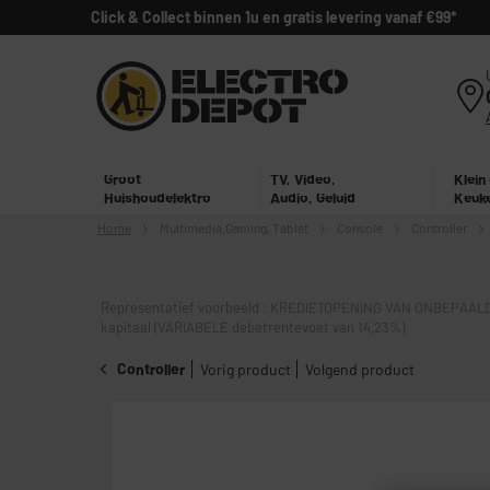
Click & Collect binnen 1u en gratis levering vanaf €99*
Groot
TV, Video,
Klein
Huishoudelektro
Audio, Geluid
Keuk
Home
Multimedia,
Gaming, Tablet
Console
Controller
Representatief voorbeeld : KREDIETOPENING VAN ONBEPAALD
kapitaal (VARIABELE debetrentevoet van 14,23%)
Controller
Vorig product
Volgend product