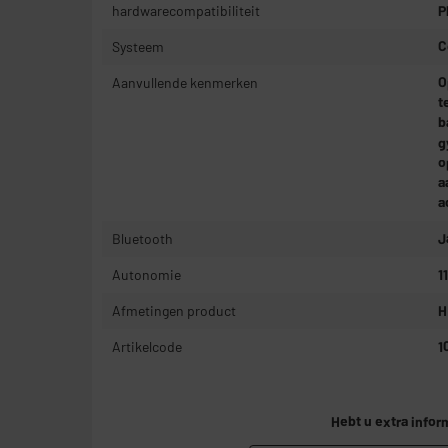
hardwarecompatibiliteit
P
Systeem
C
Aanvullende kenmerken
O
t
b
g
o
a
a
Bluetooth
J
Autonomie
1
Afmetingen product
H
Artikelcode
1
Hebt u extra infor