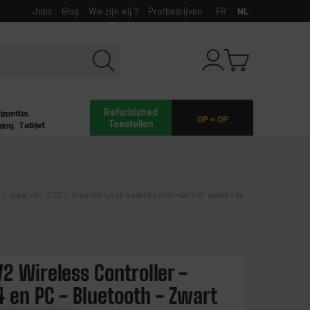
Jobs
Blog
Wie zijn wij ?
Pro/bedrijven
FR
NL
Refurbished
timedia,
OP = OP
Toestellen
ing, Tablet
waarvan 0,02% maandelijkse kaartkosten van het geleende
2 Wireless Controller -
4 en PC - Bluetooth - Zwart