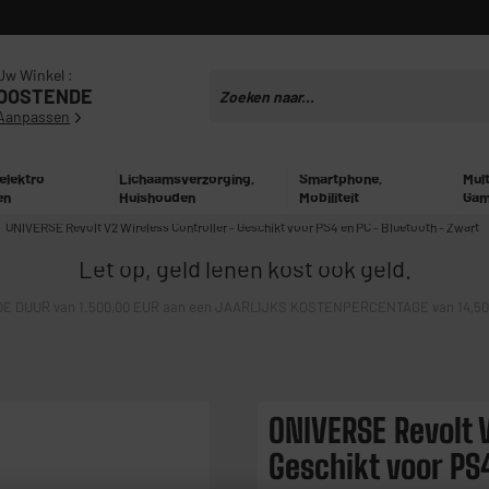
Uw Winkel :
OOSTENDE
Aanpassen
 elektro
Lichaamsverzorging,
Smartphone,
Mul
en
Huishouden
Mobiliteit
Gam
ONIVERSE Revolt V2 Wireless Controller - Geschikt voor PS4 en PC - Bluetooth - Zwart
Let op, geld lenen kost ook geld.
E DUUR van 1.500,00 EUR aan een JAARLIJKS KOSTENPERCENTAGE van 14,50% 
ONIVERSE Revolt V
Geschikt voor PS