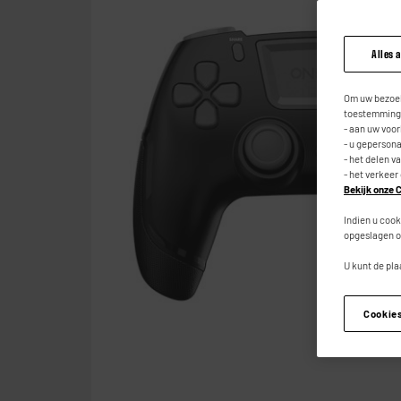
Alles 
Om uw bezoek
toestemming,
- aan uw voo
- u geperson
- het delen v
- het verkeer
Bekijk onze C
Indien u cook
opgeslagen o
U kunt de pla
Cookie