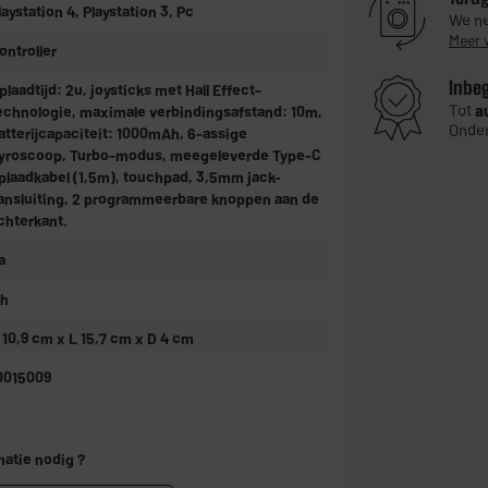
laystation 4, Playstation 3, Pc
We ne
Meer 
ontroller
Inbe
plaadtijd: 2u, joysticks met Hall Effect-
Tot
a
echnologie, maximale verbindingsafstand: 10m,
Onder
atterijcapaciteit: 1000mAh, 6-assige
yroscoop, Turbo-modus, meegeleverde Type-C
plaadkabel (1,5m), touchpad, 3,5mm jack-
ansluiting, 2 programmeerbare knoppen aan de
chterkant.
a
1h
 10,9 cm x L 15,7 cm x D 4 cm
0015009
matie nodig ?