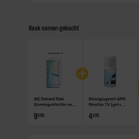
Vaak samen gekocht
WE Gehard Glas
Reinigingsset APM
Screenprotector voor
Monitor TV (gel +
Redmi Note 15 4G/5G
doek)
9
4
€95
€95