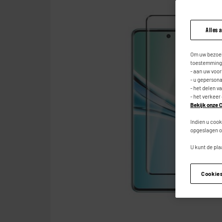
Alles 
Om uw bezoek
toestemming,
- aan uw voo
- u geperson
- het delen v
- het verkeer
Bekijk onze C
Indien u cook
opgeslagen o
U kunt de pla
Cookie