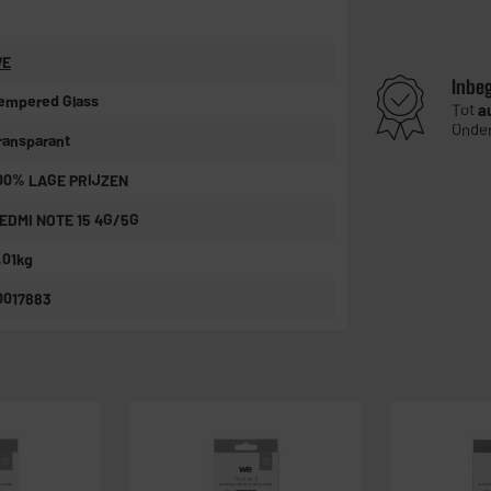
E
Inbe
empered Glass
Tot
a
Onder
ransparant
00% LAGE PRIJZEN
EDMI NOTE 15 4G/5G
,01kg
0017883