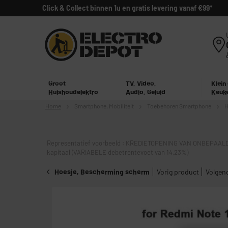
Click & Collect binnen 1u en gratis levering vanaf €99*
Groot
TV, Video,
Klein
Huishoudelektro
Audio, Geluid
Keuk
Home
Smartphone,
Mobiliteit
Toebehoren Smartphone
H
Representatief voorbeeld : KREDIETOPENING VAN ONBEPAALD
kapitaal (VARIABELE debetrentevoet van 14,23%)
Hoesje, Bescherming scherm
Vorig product
Volgen