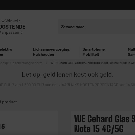
Uw Winkel :
OOSTENDE
Aanpassen
 elektro
Lichaamsverzorging,
Smartphone,
Mul
en
Huishouden
Mobiliteit
Gam
oesje, Bescherming scherm
WE Gehard Glas Screenprotector voor Redmi Note 15 4
Let op, geld lenen kost ook geld.
E DUUR van 1.500,00 EUR aan een JAARLIJKS KOSTENPERCENTAGE van 14,50% 
d product
WE Gehard Glas 
Note 15 4G/5G