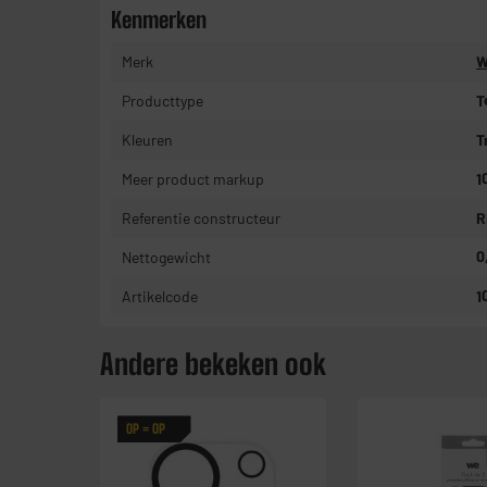
Kenmerken
Merk
W
Producttype
T
Kleuren
T
Meer product markup
1
Referentie constructeur
R
Nettogewicht
0
Artikelcode
1
Andere bekeken ook
OP = OP