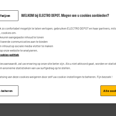
1.0
(1)
Contact
Lees
1
9
€
95
beoordelin
WELKOM bij ELECTRO DEPOT. Mogen we u cookies aanbieden?
afwijzen
Dezelfde
paginalink.
 zo confortabel mogelijk te laten verlopen, gebruiken ELECTRO DEPOT en haar partners, mit
 cookies om:
rkeuren aangepaste inhoud te tonen
aliseerde communicaties aan te bieden
an inhoud op sociale media vlotter te maken
 op onze website te analyseren.
ookies politiek
.
Toevoegen aan mand
ies aanvaardt, zal uw ervaring op onze site beter zijn. Als u niet akkoord gaat, worden er stati
m anonieme statistieken van uw surfgedrag op te stellen.
atsing van deze cookies weigeren door zelf uw cookie-instellingen te beheren. Fijn bezoek !
s beheren
Alle coo