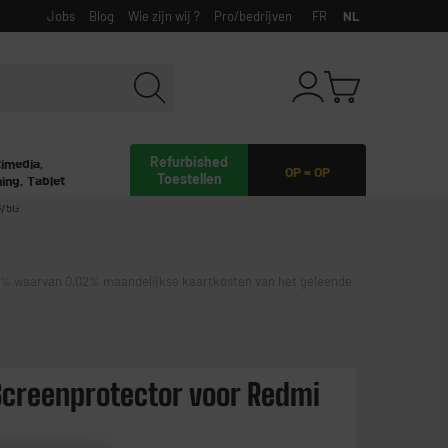
Jobs
Blog
Wie zijn wij ?
Pro/bedrijven
FR
NL
Refurbished
timedia,
OP = OP
Toestellen
ing, Tablet
G/5G
waarvan 0,02% maandelijkse kaartkosten van het geleende
Screenprotector voor Redmi