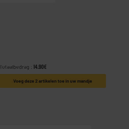
Totaalbedrag :
14.90€
Voeg deze 2 artikelen toe in uw mandje