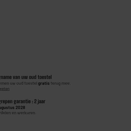
gname van uw oud toestel
men uw oud toestel
gratis
terug mee.
weten
grepen garantie :
2 jaar
ugustus 2028
delen en werkuren.