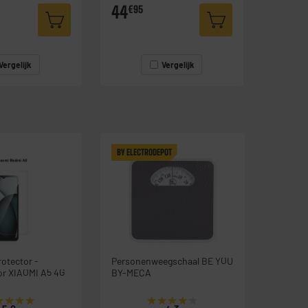
44
€95
Vergelijk
Vergelijk
BY ELECTRODEPOT
otector -
Personenweegschaal BE YOU
or XIAOMI A5 4G
BY-MECA
★★★★
★★★★
★★★★★
★★★★★