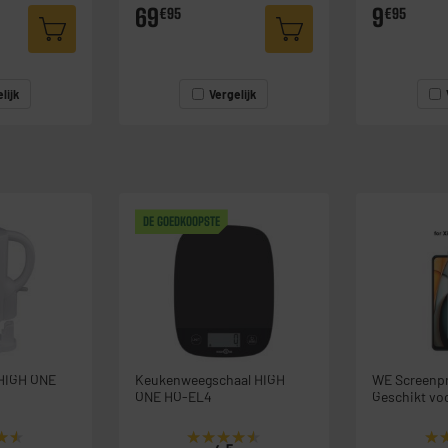
69
9
€95
€95
lijk
Vergelijk
DE GOEDKOOPSTE
 HIGH ONE
Keukenweegschaal HIGH
WE Screenpr
ONE HO-EL4
Geschikt vo
★★
★★
★★★★★
★★★★★
★
★