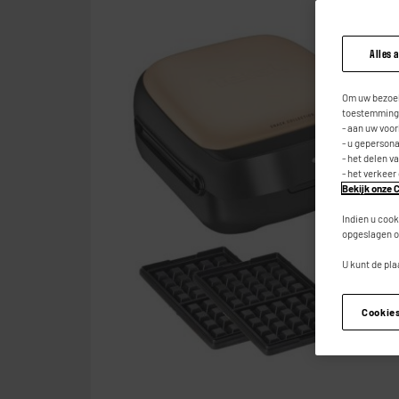
Alles 
Om uw bezoek
toestemming,
- aan uw voo
- u geperson
- het delen v
- het verkeer
Bekijk onze C
Indien u cook
opgeslagen o
U kunt de pla
Cookie