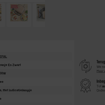
EFAL
Teru
ranje En Zwart
We ne
Meer 
00W
Inbe
ee
Tot
a
a, Met Indicatielampje
Onder
a