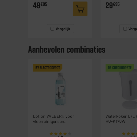
49
29
€95
€95
Vergelijk
Verge
Aanbevolen combinaties
BY ELECTRODEPOT
DE GOEDKOOPSTE
Lotion VALBERG voor
Waterkoker 1,7L
vloerreinigers en
HO-K170W
robotstofzuigers
★★★★★
★★★★★
★★★
★★★