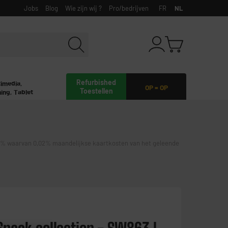
Jobs
Blog
Wie zijn wij ?
Pro/bedrijven
FR
NL
Refurbished
timedia,
OP = OP
Toestellen
ing, Tablet
waarvan 0,02% maandelijkse kaartkosten van het geleende