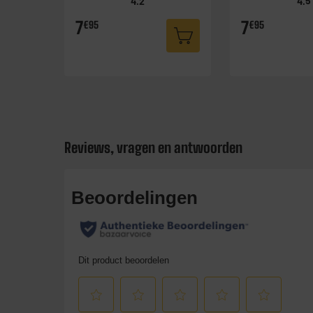
4.2
4.5
7
7
€95
€95
Reviews, vragen en antwoorden