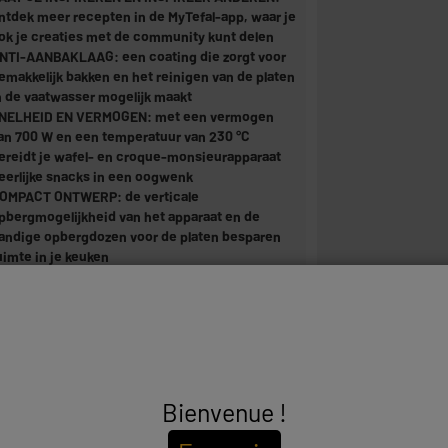
ntdek meer recepten in de MyTefal-app, waar je
ok je creaties met de community kunt delen
NTI-AANBAKLAAG: een coating die zorgt voor
emakkelijk bakken en het reinigen van de platen
n de vaatwasser mogelijk maakt
NELHEID EN VERMOGEN: met een vermogen
an 700 W en een temperatuur van 230 °C
ereidt je wafel- en croque-monsieurapparaat
eerlijke snacks in een oogwenk
OMPACT ONTWERP: de verticale
pbergmogelijkheid van het apparaat en de
andige opbergdozen voor de platen besparen
uimte in je keuken
NHOUD: wafel- en croque-monsieurapparaat
nack Collection, wafelplaten, croque-
onsieurplaten.
,52kg
0018771
Bienvenue !