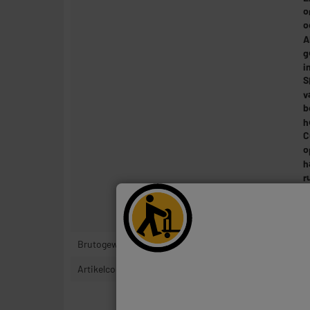
o
o
A
g
i
S
v
b
h
C
o
h
r
I
S
m
Brutogewicht
3
Artikelcode
1