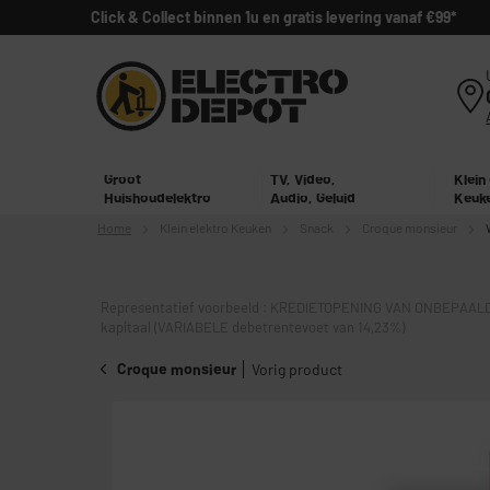
Click & Collect binnen 1u en gratis levering vanaf €99*
Groot
TV, Video,
Klein
Huishoudelektro
Audio, Geluid
Keuk
Home
Klein elektro
Keuken
Snack
Croque monsieur
Representatief voorbeeld : KREDIETOPENING VAN ONBEPAALD
kapitaal (VARIABELE debetrentevoet van 14,23%)
Croque monsieur
Vorig product