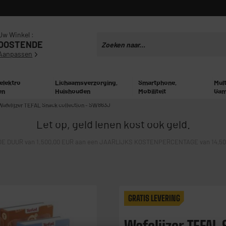
Uw Winkel :
OOSTENDE
Aanpassen
 elektro
Lichaamsverzorging,
Smartphone,
Mul
en
Huishouden
Mobiliteit
Gam
Wafelijzer TEFAL Snack collection - SW863J
Let op, geld lenen kost ook geld.
E DUUR van 1.500,00 EUR aan een JAARLIJKS KOSTENPERCENTAGE van 14,50% 
GRATIS LEVERING