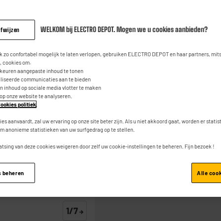
Wafelijzer TEFAL
(0)
Contacteer 
Geen
scorewaarde.
WELKOM bij ELECTRO DEPOT. Mogen we u cookies aanbieden?
afwijzen
99
€
95
Dezelfde
paginalink.
 zo confortabel mogelijk te laten verlopen, gebruiken ELECTRO DEPOT en haar partners, mit
0
€
05
 cookies om:
Waarvan
rkeuren aangepaste inhoud te tonen
aliseerde communicaties aan te bieden
an inhoud op sociale media vlotter te maken
 op onze website te analyseren.
ookies politiek
.
ies aanvaardt, zal uw ervaring op onze site beter zijn. Als u niet akkoord gaat, worden er stati
m anonieme statistieken van uw surfgedrag op te stellen.
atsing van deze cookies weigeren door zelf uw cookie-instellingen te beheren. Fijn bezoek !
Toevoegen aan mand
s beheren
Alle coo
1/7