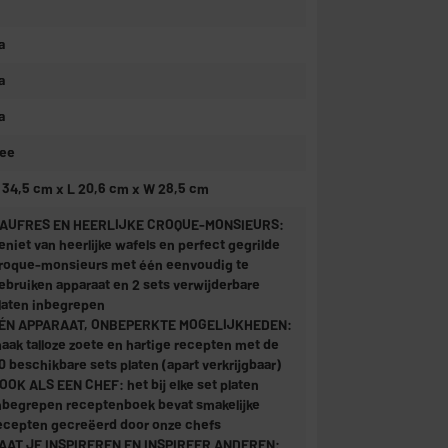
a
a
a
ee
 34,5 cm x L 20,6 cm x W 28,5 cm
AUFRES EN HEERLIJKE CROQUE-MONSIEURS:
eniet van heerlijke wafels en perfect gegrilde
roque-monsieurs met één eenvoudig te
ebruiken apparaat en 2 sets verwijderbare
laten inbegrepen
ÉN APPARAAT, ONBEPERKTE MOGELIJKHEDEN:
aak talloze zoete en hartige recepten met de
0 beschikbare sets platen (apart verkrijgbaar)
OOK ALS EEN CHEF: het bij elke set platen
nbegrepen receptenboek bevat smakelijke
ecepten gecreëerd door onze chefs
AAT JE INSPIREREN EN INSPIREER ANDEREN: