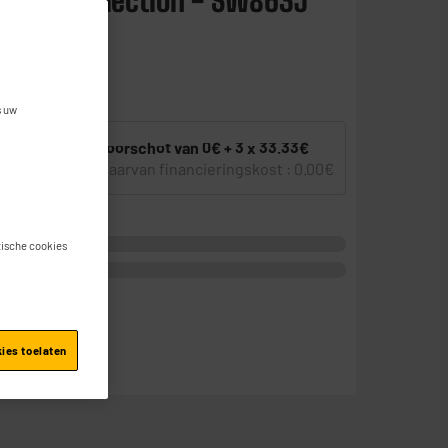
 Snack collection - SW863J
een gebruiker
s uw
Voorschot van
0€ + 3 x
33.33€
3X
of
waarvan financieringskost :
0.00€
stische cookies
je
kies toelaten