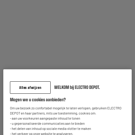
Inbegrepen garantie :
2 jaar
Tot
augustus 2028
Onderdelen en werkuren.
Kenmerken
Merk
.
WELKOM bij ELECTRO DEPOT.
Producttype
Vuilzak
Alles afwijzen
Kleuren
Groen
Mogen we u cookies aanbieden?
Om uw bezoek zo confortabel mogelijk te laten verlopen, gebruiken ELECTRO
Hoofdmateriaal
Plastique
DEPOT en haar partners, mits uw toestemming, cookies om:
- aan uw voorkeuren aangepaste inhoud te tonen
Afmetingen product
H 5 cm x L 22,5 cm x D 5 cm
- u gepersonaliseerde communicaties aan te bieden
- het delen van inhoud op sociale media vlotter te maken
Afmetingen pakje
H 5 cm x L 22,25 cm x W 5 cm
- het verkeer op onze website te analyseren.