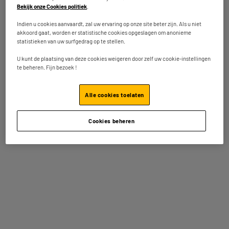
Bekijk onze Cookies politiek
.
Aanvullende kenmerken
50L vuilniszakken van
gerecycled plastic
Indien u cookies aanvaardt, zal uw ervaring op onze site beter zijn. Als u niet
Trekkoorden
akkoord gaat, worden er statistische cookies opgeslagen om anonieme
statistieken van uw surfgedrag op te stellen.
Afmetingen 68x70cm
U kunt de plaatsing van deze cookies weigeren door zelf uw cookie-instellingen
Nettogewicht
0,35kg
te beheren. Fijn bezoek !
Naam van de fabrikant,
CARTINDUSTRIA VENETA
bedrijfsnaam of geregistreerd
S.R.L
Alle cookies toelaten
handelsmerk
Postadres
VIA MONTE GRAPPA 5 36050
Cookies beheren
QUINTO VICENTINO (VI)
E-mailadres
INFO@VENETACART.COM
Artikelcode
981601
Andere bekeken ook