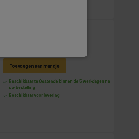
379
€
95
Betaal in
meerdere keren
Toevoegen aan mandje
Beschikbaar te Oostende binnen de 5 werkdagen na
uw bestelling
Beschikbaar voor levering