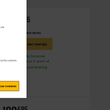
299
€
95
s uw
Betaal in
meerdere keren
Toevoegen aan mandje
Op voorraad te Oostende
stische cookies
Bestel en haal na 1u gratis af
Beschikbaar voor levering
kies toelaten
€
95