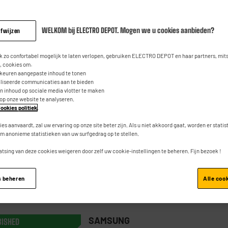
WELKOM bij ELECTRO DEPOT. Mogen we u cookies aanbieden?
afwijzen
SAMSUNG
BISHED
Smartphone SAMSUNG Galaxy S23
 zo confortabel mogelijk te laten verlopen, gebruiken ELECTRO DEPOT en haar partners, mit
128Gb Zwart Refurbished grade A+
 cookies om:
rkeuren aangepaste inhoud te tonen
Nieuwe batterij
aliseerde communicaties aan te bieden
an inhoud op sociale media vlotter te maken
★★★★★
★★★★★
4
/5
(
5
)
 op onze website te analyseren.
ookies politiek
.
Scherm : 5,4"
ies aanvaardt, zal uw ervaring op onze site beter zijn. Als u niet akkoord gaat, worden er stati
Processor : 3,36 Ghz Octa-Core, RAM 8
m anonieme statistieken van uw surfgedrag op te stellen.
Capaciteit van de batterij (mAh) : 3900
mAh
atsing van deze cookies weigeren door zelf uw cookie-instellingen te beheren. Fijn bezoek !
Vergelijk
s beheren
Alle coo
SAMSUNG
BISHED