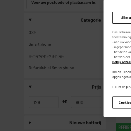
Voer uw postcode of plaatsnaam in.
Alles 
Categorie
REFUR
Om uw bezoek
GSM
toestemming,
- aan uw voo
Smartphone
- u geperson
- het delen v
Refurbished iPhone
- het verkeer
Bekijk onze C
Refurbished Smartphone
Indien u cook
opgeslagen o
Prijs
U kunt de pla
en
Cookie
Nieuwe batterij
REFUR