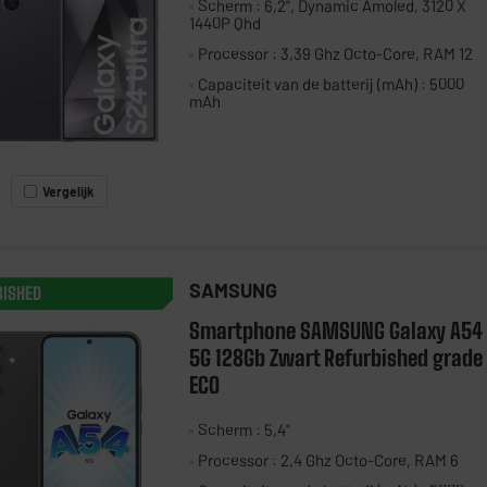
Scherm : 6,2", Dynamic Amoled, 3120 X
1440P Qhd
Processor : 3,39 Ghz Octo-Core, RAM 12
Capaciteit van de batterij (mAh) : 5000
mAh
Vergelijk
SAMSUNG
BISHED
Smartphone SAMSUNG Galaxy A54
5G 128Gb Zwart Refurbished grade
ECO
Scherm : 5,4"
Processor : 2,4 Ghz Octo-Core, RAM 6