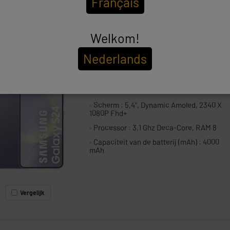
Français
Vergelijk
Welkom!
SAMSUNG
BISHED
Nederlands
Smartphone SAMSUNG S24 128 Gb
Paars Refurbished grade ECO
Scherm : 5,4", Dynamic Amoled, 2340 X
1080P Fhd+
Processor : 3,1 Ghz Deca-Core, RAM 8
Capaciteit van de batterij (mAh) : 4000
mAh
Vergelijk