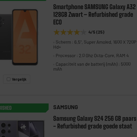
Smartphone SAMSUNG Galaxy A32
128GB Zwart – Refurbished grade
ECO
★★★★★
★★★★★
4
/5
(
25
)
Scherm : 6,5", Super Amoled, 1600 X 720P
Hd+
Processor : 2.0 Ghz Octa-Core, RAM 4
Capaciteit van de batterij (mAh) : 5000
mAh
Vergelijk
SAMSUNG
BISHED
Samsung Galaxy S24 256 GB paars
- Refurbished grade goede staat