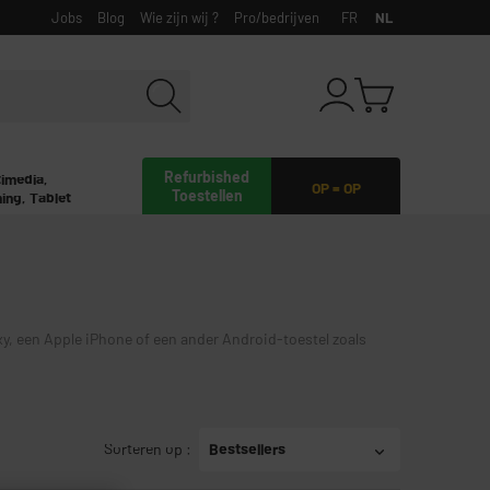
Jobs
Blog
Wie zijn wij ?
Pro/bedrijven
FR
NL
Refurbished
timedia,
OP = OP
Toestellen
ing, Tablet
, een Apple iPhone of een ander Android-toestel zoals
Sorteren op
:
Bestsellers