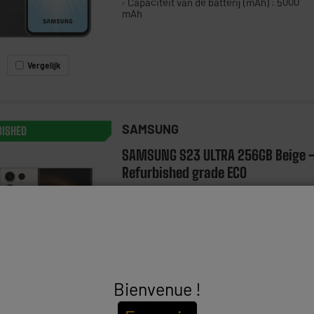
Capaciteit van de batterij (mAh) : 5000
mAh
Vergelijk
SAMSUNG
BISHED
SAMSUNG S23 ULTRA 256GB Beige 
Refurbished grade ECO
Scherm : 6,8", Dynamic Amoled, 3088 X
1440P
Processor : 3,36 Ghz Octa-Core, RAM 8
Capaciteit van de batterij (mAh) : 5000
mAh
Bienvenue !