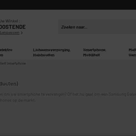
Uw Winkel :
OOSTENDE
Aanpassen
 elektro
Lichaamsverzorging,
Smartphone,
Mul
en
Huishouden
Mobiliteit
Gam
shed Smartphone
oducten)
den om uw smartphone te vervangen? Of het nu gaat om een Samsung Galaxy
phones op de markt.