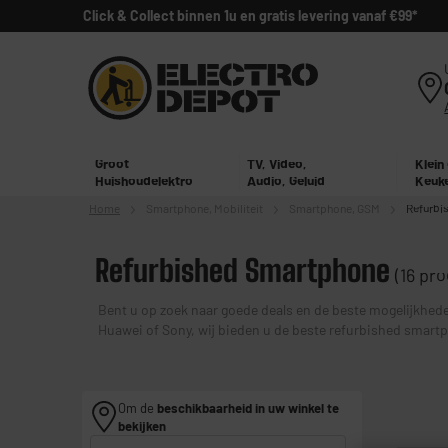
Click & Collect binnen 1u en gratis levering vanaf €99*
Groot
TV, Video,
Klein
Huishoudelektro
Audio, Geluid
Keuk
Home
Smartphone,
Mobiliteit
Smartphone, GSM
Refurbi
Refurbished Smartphone
(16 pr
Bent u op zoek naar goede deals en de beste mogelijkhe
Huawei of Sony, wij bieden u de beste refurbished smart
Om de
beschikbaarheid in uw winkel te
bekijken