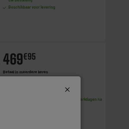
Beschikbaar voor levering
469
€
95
-
Betaal in
meerdere keren
Toevoegen aan mandje
Beschikbaar te Oostende binnen de 5 werkdagen na
uw bestelling
Beschikbaar voor levering