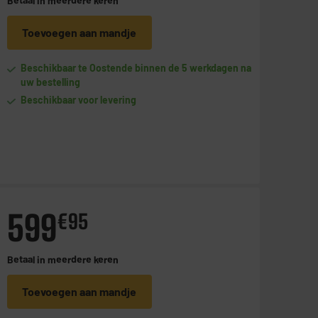
Betaal in
meerdere keren
Toevoegen aan mandje
Beschikbaar te Oostende binnen de 5 werkdagen na
uw bestelling
Beschikbaar voor levering
599
€
95
Betaal in
meerdere keren
Toevoegen aan mandje