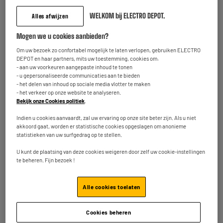
REFURBISHED
WELKOM bij ELECTRO DEPOT.
Alles afwijzen
Mogen we u cookies aanbieden?
Om uw bezoek zo confortabel mogelijk te laten verlopen, gebruiken ELECTRO
DEPOT en haar partners, mits uw toestemming, cookies om:
- aan uw voorkeuren aangepaste inhoud te tonen
- u gepersonaliseerde communicaties aan te bieden
- het delen van inhoud op sociale media vlotter te maken
APPLE iPhone 13 128
Pack WE GEHARDEND
- het verkeer op onze website te analyseren.
GB Blauw -
GLAS + COVER IPHONE
Bekijk onze Cookies politiek
.
Refurbished grade
13
329
15
€95
€95
goede staat - Nieuwe
Indien u cookies aanvaardt, zal uw ervaring op onze site beter zijn. Als u niet
Batterij
akkoord gaat, worden er statistische cookies opgeslagen om anonieme
statistieken van uw surfgedrag op te stellen.
Totaalbedrag :
345.90€
U kunt de plaatsing van deze cookies weigeren door zelf uw cookie-instellingen
te beheren. Fijn bezoek !
Voeg deze 2 artikelen toe in uw mandje
Alle cookies toelaten
Betaal dit toestel in onze winkels
Cookies beheren
met ecocheques