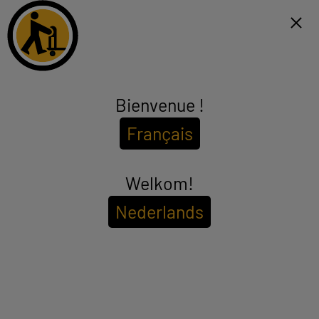
Click & Collect binnen 1u en gratis levering vanaf €99*
FR
Menu
Bienvenue !
Let op, geld lenen kost ook geld.
Français
Representatief voorbeeld : KREDIETOPENING VAN ONBEPAALDE DUUR van
1.500,00 EUR aan een JAARLIJKS KOSTENPERCENTAGE van 14,50% waarvan
Welkom!
0,02% maandelijkse kaartkosten van het geleende kapitaal (VARIABELE
debetrentevoet van 14,23%)
Nederlands
Refurbished iPhone
REFURBISHED
APPLE iPhone 13 128 GB Blauw - Refurbished grade
goede staat - Nieuwe Batterij