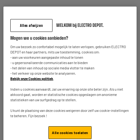
7
3
Totaalbedrag :
11.90€
WELKOM bij ELECTRO DEPOT.
Alles afwijzen
Voeg deze 2 artikelen toe in uw mandje
Mogen we u cookies aanbieden?
Om uw bezoek zo confortabel mogelijk te laten verlopen, gebruiken ELECTRO
DEPOT en haar partners, mits uw toestemming, cookies om:
- aan uw voorkeuren aangepaste inhoud te tonen
Terugname van uw oud toestel
- u gepersonaliseerde communicaties aan te bieden
We nemen uw oud toestel
gratis
terug mee.
- het delen van inhoud op sociale media vlotter te maken
Meer weten
- het verkeer op onze website te analyseren.
Bekijk onze Cookies politiek
.
Indien u cookies aanvaardt, zal uw ervaring op onze site beter zijn. Als u niet
Kenmerken
akkoord gaat, worden er statistische cookies opgeslagen om anonieme
statistieken van uw surfgedrag op te stellen.
Merk
EDENWOOD
U kunt de plaatsing van deze cookies weigeren door zelf uw cookie-instellingen
te beheren. Fijn bezoek !
Producttype
Ondersteuning
Kleuren
Zwart
Alle cookies toelaten