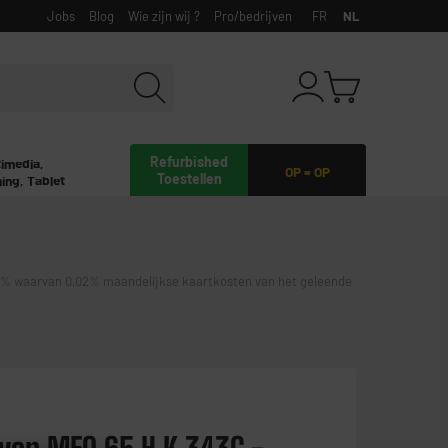
Jobs
Blog
Wie zijn wij ?
Pro/bedrijven
FR
NL
Refurbished
timedia,
OP = OP
Toestellen
ing, Tablet
waarvan 0,02% maandelijkse kaartkosten van het geleende