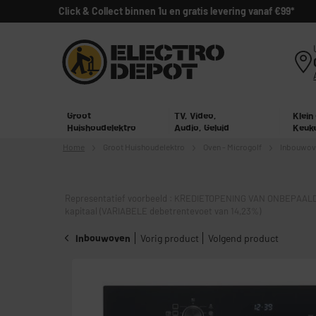
Click & Collect binnen 1u en gratis levering vanaf €99*
Groot
TV, Video,
Klein
Huishoudelektro
Audio, Geluid
Keuk
Home
Groot
Huishoudelektro
Oven - Microgolf
Inbouwov
Representatief voorbeeld : KREDIETOPENING VAN ONBEPAALD
kapitaal (VARIABELE debetrentevoet van 14,23%)
Inbouwoven
Vorig product
Volgend product