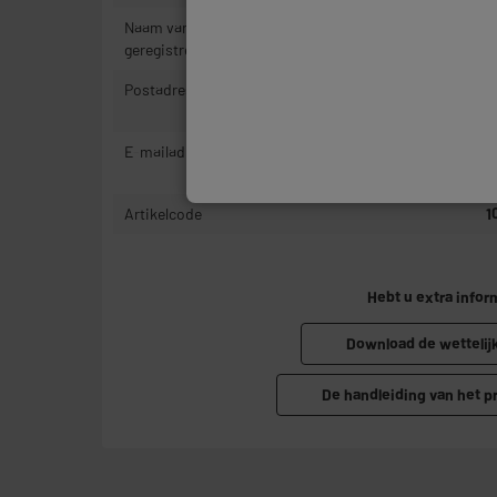
Naam van de fabrikant, bedrijfsnaam of
E
geregistreerd handelsmerk
Postadres
1
T
E-mailadres
P
R
Artikelcode
1
Hebt u extra infor
Download de wettelij
De handleiding van het 