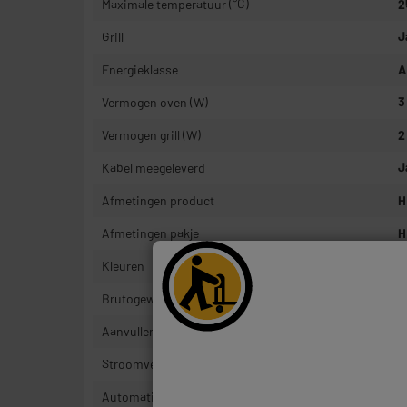
Maximale temperatuur (°C)
2
Grill
J
Energieklasse
A
Vermogen oven (W)
3
Vermogen grill (W)
2
Kabel meegeleverd
J
Afmetingen product
H
Afmetingen pakje
H
Kleuren
Z
Brutogewicht
3
Aanvullende kenmerken
O
Stroomverbruik in stand-bymodus
0
Automatisch uitschakelen
2