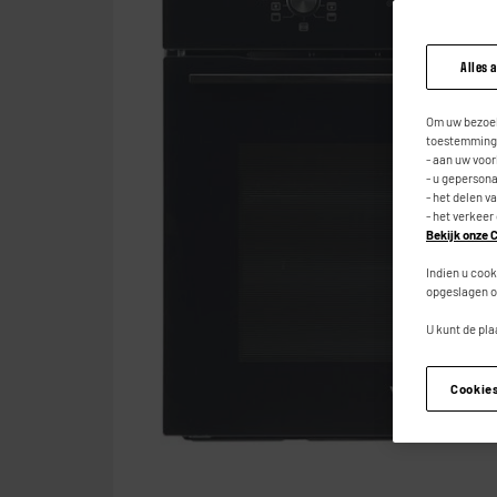
Alles 
Om uw bezoek
toestemming,
- aan uw voo
- u geperson
- het delen v
- het verkeer
Bekijk onze C
Indien u cook
opgeslagen o
U kunt de pla
Cookie