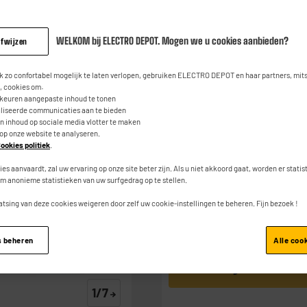
Valberg Inbouwo
Hydrolyse - 65L
WELKOM bij ELECTRO DEPOT. Mogen we u cookies aanbieden?
afwijzen
3.6
(5)
Contact
Lees
5
219
beoordeli
€
95
 zo confortabel mogelijk te laten verlopen, gebruiken ELECTRO DEPOT en haar partners, mit
Dezelfde
 cookies om:
paginalink.
rkeuren aangepaste inhoud te tonen
aliseerde communicaties aan te bieden
1
€
Waarvan
an inhoud op sociale media vlotter te maken
 op onze website te analyseren.
ookies politiek
.
Product Info Fiche
ies aanvaardt, zal uw ervaring op onze site beter zijn. Als u niet akkoord gaat, worden er stati
m anonieme statistieken van uw surfgedrag op te stellen.
atsing van deze cookies weigeren door zelf uw cookie-instellingen te beheren. Fijn bezoek !
s beheren
Alle coo
Toevoegen aan mand
1/7