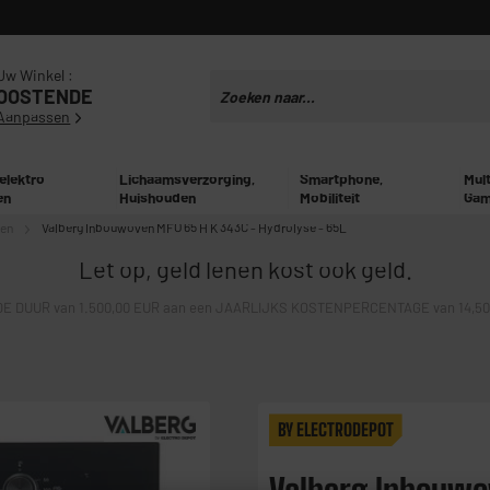
Uw Winkel :
OOSTENDE
Aanpassen
 elektro
Lichaamsverzorging,
Smartphone,
Mul
en
Huishouden
Mobiliteit
Gam
en
Valberg Inbouwoven MFO 65 H K 343C - Hydrolyse - 65L
Let op, geld lenen kost ook geld.
E DUUR van 1.500,00 EUR aan een JAARLIJKS KOSTENPERCENTAGE van 14,50% 
BY ELECTRODEPOT