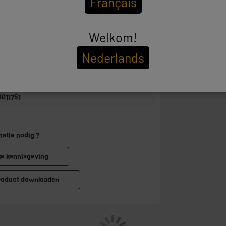
Français
LECTRO DEPOT FRANCE
Welkom!
 ROUTE DE VENDEVILLE 59155 FACHES
HUMESNIL
Nederlands
RODUCTSUPPORT@CONTACT.ELECTRODEPOT.F
0011751
matie nodig ?
ke kennisgeving
product downloaden