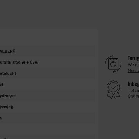
ALBERG
Teru
ultifunctionele Oven
We ne
Meer 
etelucht
Inbe
5L
Tot
a
ydrolyse
Onder
lassiek
a