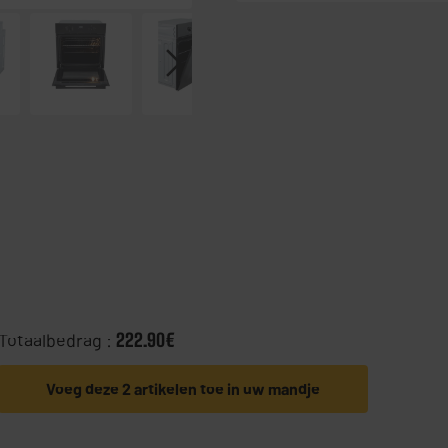
Totaalbedrag :
222.90€
Voeg deze 2 artikelen toe in uw mandje