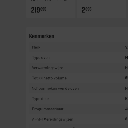
Hydrolyse - 65L
219
2
€95
€95
Kenmerken
Merk
V
Type oven
M
Verwarmingswijze
H
Totaal netto volume
6
Schoonmaken van de oven
H
Type deur
K
Programmeerbaar
J
Aantal bereidingswijzen
8