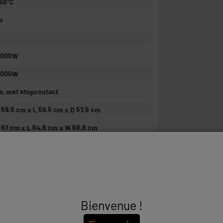
50°C
a
 000W
 000W
a, met stopcontact
 59,5 cm x L 59,5 cm x D 57,5 cm
 67 cm x L 64,8 cm x W 68,8 cm
wart
6kg
ntdooien,Dubbele Grill
,8W
Bienvenue !
0min