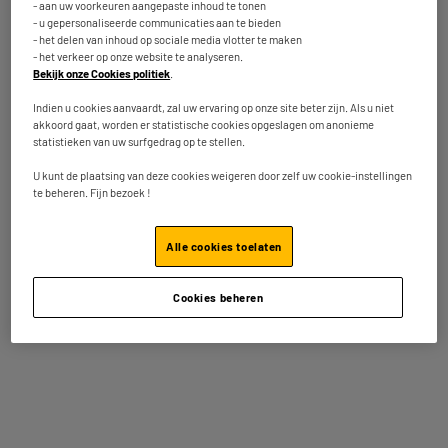
- aan uw voorkeuren aangepaste inhoud te tonen
- u gepersonaliseerde communicaties aan te bieden
- het delen van inhoud op sociale media vlotter te maken
- het verkeer op onze website te analyseren.
Kenmerken
Bekijk onze Cookies politiek
.
Merk
ACER
Indien u cookies aanvaardt, zal uw ervaring op onze site beter zijn. Als u niet
akkoord gaat, worden er statistische cookies opgeslagen om anonieme
Grootte scherm
15,6"
statistieken van uw surfgedrag op te stellen.
Grootte scherm in cm
39,62cm
U kunt de plaatsing van deze cookies weigeren door zelf uw cookie-instellingen
te beheren. Fijn bezoek !
Gebruik
Prestaties & Ontwerp
Schermdefinitie
FHD
Alle cookies toelaten
Tactiel
Nee
Cookies beheren
Processor brand
Amd
Processor
Amd Ryzen 7 - 5825U
Snelheid van de processor
2GHz
(GHz)
Snelheid van de processor in
4,5GHz