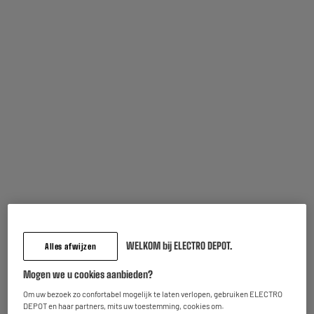
93.57€
7,4
OPLADER
NIET
WELKOM bij ELECTRO DEPOT.
Alles afwijzen
INBEGREPEN
Mogen we u cookies aanbieden?
Inbegrepen garantie :
2 jaar
Om uw bezoek zo confortabel mogelijk te laten verlopen, gebruiken ELECTRO
Tot
augustus 2028
DEPOT en haar partners, mits uw toestemming, cookies om:
Onderdelen en werkuren.