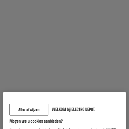
Inbegrepen garantie :
2 jaar
Tot
augustus 2028
Onderdelen en werkuren.
Kenmerken
Merk
.
Producttype
Bakvorm
Hoofdmateriaal
silicone
Vaatwasserbestendig
Ja
WELKOM bij ELECTRO DEPOT.
Alles afwijzen
Kleuren
Nb
Mogen we u cookies aanbieden?
Aanvullende kenmerken
Bakvorm voor airfryer,