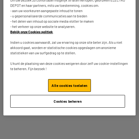
Om uw bezoek zo confortabel mogelijk te laten verlopen, gebruiken ELECTRO
diameter 20 cm
DEPOT en haar partners, mits uw toestemming, cookies om:
De twee handgrepen maken
- aan uw voorkeuren aangepaste inhoud te tonen
het gemakkelijker om de
- u gepersonaliseerde communicaties aan te bieden
bakvorm in en uit de airfryer
- het delen van inhoud op sociale media vlotter te maken
te plaatsen.
- het verkeer op onze website te analyseren.
Bekijk onze Cookies politiek
.
Gelijkmatige garing zonder
kleven
Indien u cookies aanvaardt, zal uw ervaring op onze site beter zijn. Als u niet
akkoord gaat, worden er statistische cookies opgeslagen om anonieme
Afmetingen pakje
H 5 cm x L 20 cm x W 20 cm
statistieken van uw surfgedrag op te stellen.
Brutogewicht
0,28kg
U kunt de plaatsing van deze cookies weigeren door zelf uw cookie-instellingen
te beheren. Fijn bezoek !
Naam van de fabrikant,
GROUPE CMP
bedrijfsnaam of geregistreerd
handelsmerk
Alle cookies toelaten
Postadres
157 AV. CHARLES FLOQUET
Cookies beheren
BATIMENT 93150 LE BLANC-
MESNIL
E-mailadres
CONTACT@CMP-PARIS.COM
Artikelcode
10004412