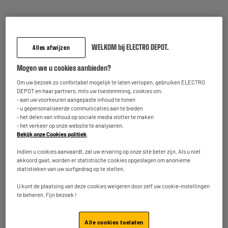
Totaalbedrag :
46.90€
Voeg deze 2 artikelen toe in uw mandje
WELKOM bij ELECTRO DEPOT.
Alles afwijzen
Mogen we u cookies aanbieden?
Terugname van uw oud toestel
Om uw bezoek zo confortabel mogelijk te laten verlopen, gebruiken ELECTRO
We nemen uw oud toestel
gratis
terug mee.
DEPOT en haar partners, mits uw toestemming, cookies om:
Meer weten
- aan uw voorkeuren aangepaste inhoud te tonen
- u gepersonaliseerde communicaties aan te bieden
Inbegrepen garantie :
2 jaar
- het delen van inhoud op sociale media vlotter te maken
- het verkeer op onze website te analyseren.
Tot
augustus 2028
Bekijk onze Cookies politiek
.
Onderdelen en werkuren.
Indien u cookies aanvaardt, zal uw ervaring op onze site beter zijn. Als u niet
akkoord gaat, worden er statistische cookies opgeslagen om anonieme
statistieken van uw surfgedrag op te stellen.
Kenmerken
U kunt de plaatsing van deze cookies weigeren door zelf uw cookie-instellingen
Merk
SPIRIT OF GAMER
te beheren. Fijn bezoek !
Systeem
Bedrade Hoofdtelefoon Met
Micro
Alle cookies toelaten