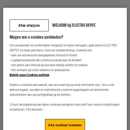
WELKOM bij ELECTRO DEPOT.
Alles afwijzen
Mogen we u cookies aanbieden?
Om uw bezoek zo confortabel mogelijk te laten verlopen, gebruiken ELECTRO
DEPOT en haar partners, mits uw toestemming, cookies om:
Kenmerken
- aan uw voorkeuren aangepaste inhoud te tonen
- u gepersonaliseerde communicaties aan te bieden
Merk
POPSOCKETS
- het delen van inhoud op sociale media vlotter te maken
- het verkeer op onze website te analyseren.
Bekijk onze Cookies politiek
.
Producttype
Telefoon Access Pack
Indien u cookies aanvaardt, zal uw ervaring op onze site beter zijn. Als u niet
Kleuren
Zwart
akkoord gaat, worden er statistische cookies opgeslagen om anonieme
statistieken van uw surfgedrag op te stellen.
Meer product markup
100% LAGE PRIJZEN
U kunt de plaatsing van deze cookies weigeren door zelf uw cookie-instellingen
Referentie constructeur
popgrip poison dart
te beheren. Fijn bezoek !
Nettogewicht
0,1kg
Alle cookies toelaten
Artikelcode
10006072