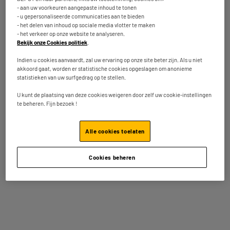
4.3
/5
(
30
)
- aan uw voorkeuren aangepaste inhoud te tonen
Op voorraad te Oostende
- u gepersonaliseerde communicaties aan te bieden
Bestel en haal na 1u gratis af
- het delen van inhoud op sociale media vlotter te maken
Vergelijk
Beschikbaar voor levering
- het verkeer op onze website te analyseren.
Bekijk onze Cookies politiek
.
Indien u cookies aanvaardt, zal uw ervaring op onze site beter zijn. Als u niet
akkoord gaat, worden er statistische cookies opgeslagen om anonieme
REFURBISHED
statistieken van uw surfgedrag op te stellen.
Desktop HP Refurbished 400-i3/16/256/ECO
Processor : Intel Core I3-8100 3,6GHz 4 cores
U kunt de plaatsing van deze cookies weigeren door zelf uw cookie-instellingen
te beheren. Fijn bezoek !
Geheugen : RAM: 16, HDD 256Gb Ssd, SDD 256Gb,
Intel Uhd Graphics 630, Nee toegewijd, Lezer /
Brander
Grafische kaart : Intel Uhd Graphics 630
Alle cookies toelaten
Vergelijk
299
€
95
Cookies beheren
Betaal in
meerdere keren
Beschikbaar te Oostende binnen de 5
werkdagen na uw bestelling
Beschikbaar voor levering