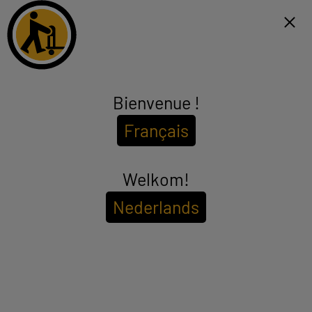
Click & Collect binnen 1u en gratis levering vanaf €99*
FR
Menu
Bienvenue !
Eco-cheques
Français
(221 producten)
Welkom!
Nederlands
MEER INFO
WASMACHINE
DROOGKAST
KOELKAST
VAATWASSER