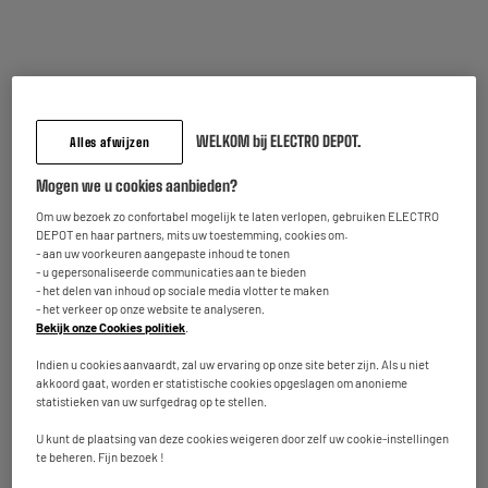
TV,
Smartphone,
Audio
Mobiliteit
Groot
Klein
elektro
elektro
WELKOM bij ELECTRO DEPOT.
Alles afwijzen
Om de
beschikbaarheid in uw winkel te bekijken
Voer uw postcode of plaatsnaam in.
Mogen we u cookies aanbieden?
Om uw bezoek zo confortabel mogelijk te laten verlopen, gebruiken ELECTRO
DEPOT en haar partners, mits uw toestemming, cookies om:
Filter
Sorteer
- aan uw voorkeuren aangepaste inhoud te tonen
- u gepersonaliseerde communicaties aan te bieden
- het delen van inhoud op sociale media vlotter te maken
- het verkeer op onze website te analyseren.
Geen enkel toestel beantwoordt aan de door u gekozen selectie.
Bekijk onze Cookies politiek
.
Indien u cookies aanvaardt, zal uw ervaring op onze site beter zijn. Als u niet
Black Friday
, misschien vraag je je nog af wat is dat nu ?
akkoord gaat, worden er statistische cookies opgeslagen om anonieme
statistieken van uw surfgedrag op te stellen.
Wel Black Friday is overgewaaid uit Amerika. Gedurende 1 dag worden er
kortingen
of promoties
gegeven. Goede aanbiedingen op
huishoud elektro, multimedia,
U kunt de plaatsing van deze cookies weigeren door zelf uw cookie-instellingen
TV en audio
...
te beheren. Fijn bezoek !
Bij Electro Depot zoeken we voor
Black Friday
de beste beschikbare aanbiedingen