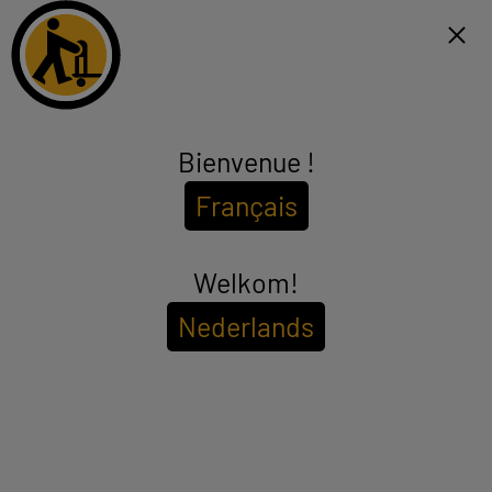
Click & Collect binnen 1u en gratis levering vanaf €99*
FR
Menu
Bienvenue !
TV & Audio
Français
(0 producten)
Je zult je ogen niet geloven. Grote tv's tegen miniprijzen tijdens
Black Friday en het hele jaar door bij Electro Depot. Begeleid uw
nieuwe TV met een goedkope soundbar van hoge kwaliteit voor een
Welkom!
see_more_label
adembenemende audiovisuele ervaring.
Nederlands