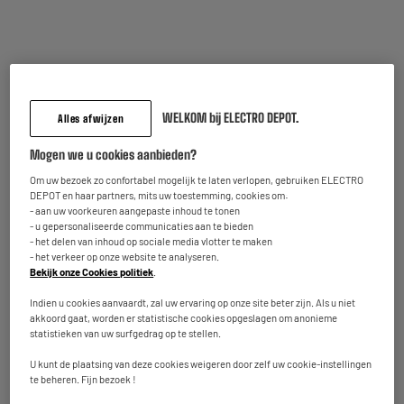
GROS MÉNAGER
WELKOM bij ELECTRO DEPOT.
Alles afwijzen
Mogen we u cookies aanbieden?
Om uw bezoek zo confortabel mogelijk te laten verlopen, gebruiken ELECTRO
DEPOT en haar partners, mits uw toestemming, cookies om:
VOTRE HOTTE
- aan uw voorkeuren aangepaste inhoud te tonen
- u gepersonaliseerde communicaties aan te bieden
Quel type de hotte choisir ?
- het delen van inhoud op sociale media vlotter te maken
• Par évacuation extérieure : envoie directement les odeurs
- het verkeer op onze website te analyseren.
Bekijk onze Cookies politiek
.
et les vapeurs vers l'extérieur grâce à une gaine
d'évacuation de l'air.
Indien u cookies aanvaardt, zal uw ervaring op onze site beter zijn. Als u niet
• Par recyclage : moins puissante mais aucune installation
akkoord gaat, worden er statistische cookies opgeslagen om anonieme
statistieken van uw surfgedrag op te stellen.
particulière n'est nécessaire. L'air est filtré grâce à un filtre
à charbon qu'il faut remplacer tous les 4 à 6 mois.
U kunt de plaatsing van deze cookies weigeren door zelf uw cookie-instellingen
te beheren. Fijn bezoek !
Quelle capacité d'aspiration ?