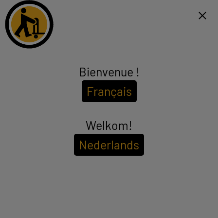
Click & Collect binnen 1u en gratis levering vanaf €99*
FR
Menu
Bienvenue !
TRUCS POUR BIEN ACHETER
Français
INFORMATIQUE MULTIMÉDIA
TÉLÉPHONIE ET GPS
Welkom!
IMAGE ET SON
GROS MÉNAGER
Nederlands
PETIT MÉNAGER
ENTRETIEN DE LA MAISON
SANTÉ - BEAUTÉ