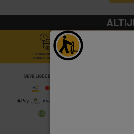
ALTIJ
LEVERING BINNEN DE 48U
CLICK & COLLECT NA 1U
BEVEILIGDE BETALINGEN
14 
Anderlecht (Brussel)
,
Froyennes (Doorni
La Louvière
,
Oostend