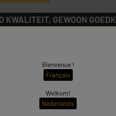
D KWALITEIT, GEWOON GOED
FAQ
EEN DEFECT TOESTEL?
VRAGEN & ANTWOORDEN
DIENST-NA-VERKOOP
Bienvenue !
WINKELS IN BELGIË
SCHRIJF JE IN VOOR ONZE NE
Français
Je vindt ons te:
Awans (Luik)
,
Chatelineau
,
Evere (Brussel)
,
k)
,
Geel
,
Gosselies (Charleroi)
,
Kortrijk
,
e
,
Quaregnon (Bergen)
,
Verviers
,
Waver
en
Welkom!
Wilrijk (Antwerpen)
.
Nederlands