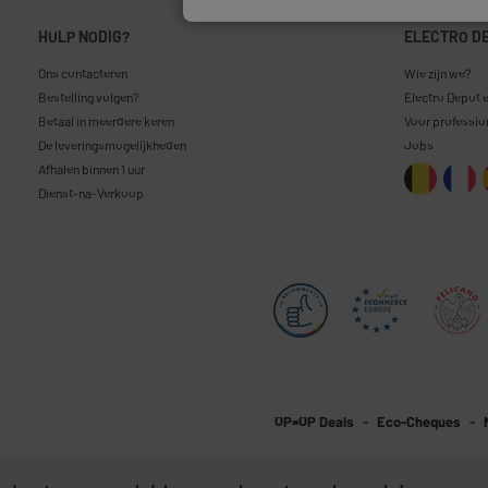
HULP NODIG?
ELECTRO D
Ons contacteren
Wie zijn we?
Bestelling volgen?
Electro Depot 
Betaal in meerdere keren
Voor professio
De leveringsmogelijkheden
Jobs
Afhalen binnen 1 uur
Dienst-na-Verkoop
OP=OP Deals
Eco-Cheques