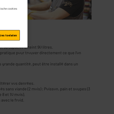
stische cookies
kies toelaten
et sa capacité atteint 90 litres.
pratique pour trouver directement ce que l'on
 grande quantité, peut être installé dans un
altérer vos denrées.
s sans viande (2 mois) ; Poisson, pain et soupes (3
 8 et 10 mois).
 avec le froid.