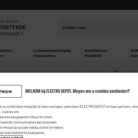
Uw Winkel :
OOSTENDE
Aanpassen
 elektro
Lichaamsverzorging,
Smartphone,
Mul
en
Huishouden
Mobiliteit
Gam
GROS MÉNAG
WELKOM bij ELECTRO DEPOT. Mogen we u cookies aanbieden?
afwijzen
 zo confortabel mogelijk te laten verlopen, gebruiken ELECTRO DEPOT en haar partners, mit
 cookies om:
rkeuren aangepaste inhoud te tonen
aliseerde communicaties aan te bieden
an inhoud op sociale media vlotter te maken
 op onze website te analyseren.
ookies politiek
.