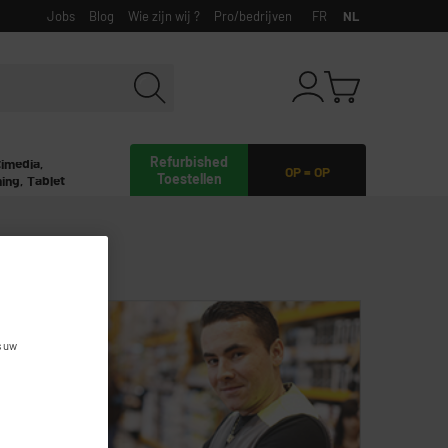
Jobs
Blog
Wie zijn wij ?
Pro/bedrijven
FR
NL
Refurbished
timedia,
OP = OP
Toestellen
ing, Tablet
ER
s uw