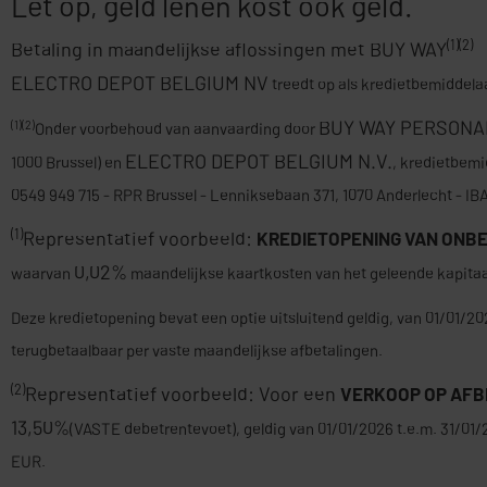
Let op, geld lenen kost ook geld.
(1)(2)
Betaling in maandelijkse aflossingen met BUY WAY
ELECTRO DEPOT BELGIUM NV
treedt op als kredietbemiddela
BUY WAY PERSONAL
(1)(2)
Onder voorbehoud van aanvaarding door
ELECTRO DEPOT BELGIUM N.V.
1000 Brussel) en
, kredietbem
0549 949 715 - RPR Brussel - Lenniksebaan 371, 1070 Anderlecht - IB
(1)
Representatief voorbeeld:
KREDIETOPENING VAN ONB
0,02%
waarvan
maandelijkse kaartkosten van het geleende kapita
Deze kredietopening bevat een optie uitsluitend geldig, van 01/01/2
terugbetaalbaar per vaste maandelijkse afbetalingen.
(2)
Representatief voorbeeld: Voor een
VERKOOP OP AFB
13,50%
(VASTE debetrentevoet), geldig van 01/01/2026 t.e.m. 31/01/
EUR.