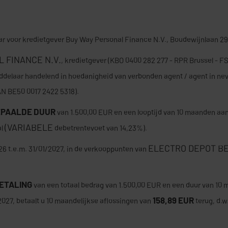
ar voor kredietgever Buy Way Personal Finance N.V., Boudewijnlaan 29 
 FINANCE N.V.
, kredietgever (KBO 0400 282 277 - RPR Brussel - 
iddelaar handelend in hoedanigheid van verbonden agent / agent in n
AN BE50 0017 2422 5318).
EPAALDE DUUR
van 1.500,00 EUR en een looptijd van 10 maanden aa
(VARIABELE
al
debetrentevoet van 14,23%).
ELECTRO DEPOT BE
026 t.e.m. 31/01/2027, in de verkooppunten van
ETALING
van een totaal bedrag van 1.500,00 EUR en een duur van 10
158,89 EUR
2027, betaalt u 10 maandelijkse aflossingen van
terug, d.w