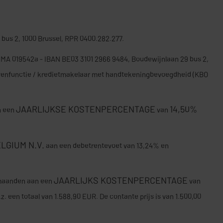
bus 2, 1000 Brussel, RPR 0400.282.277.
FSMA 019542a - IBAN BE03 3101 2966 9484, Boudewijnlaan 29 bus 2,
evenfunctie / kredietmakelaar met handtekeningbevoegdheid (KBO
JAARLIJKSE KOSTENPERCENTAGE
14,50%
n een
van
LGIUM N.V.
aan een debetrentevoet van 13,24% en
JAARLIJKS KOSTENPERCENTAGE
 maanden aan een
van
.z. een totaal van 1.588,90 EUR. De contante prijs is van 1.500,00