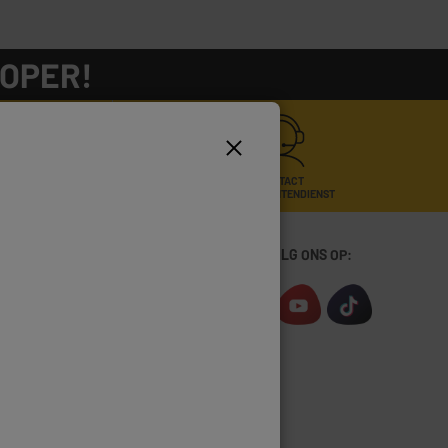
KOPER!
CONTACT
ONZE KLANTENDIENST
WSLETTER!
MIS NIETS! VOLG ONS OP:
Ok