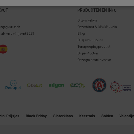
EPOT
PRODUCTEN EN INFO
Onze merken
engageert zich
Onze folder & OP=OP deals
nals en bedrijven (B2B)
Blog
De goedkoopste
Terugroeping product
De producten
Onze geschenkbonnen
Mini Prijsjes
Black Friday
Sinterklaas
Kerstmis
Solden
Valentij