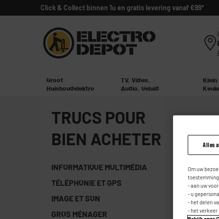
Click & Collect binnen 1u en gratis levering vanaf €99*
Groot
TV, Video,
Klein
Huishoudelektro
Audio, Geluid
Keuk
TRUCS POUR
BIEN ACHETER
Alles 
INFORMATIQUE MULTIMÉDIA
Om uw bezoek
toestemming,
TÉLÉPHONIE ET GPS
- aan uw voo
- u geperson
IMAGE ET SON
- het delen v
- het verkeer
GROS MÉNAGER
Bekijk onze C