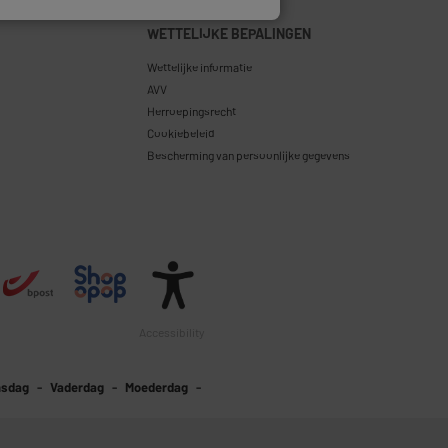
WETTELIJKE BEPALINGEN
Wettelijke informatie
AVV
Herroepingsrecht
Cookiebeleid
Bescherming van persoonlijke gegevens
Accessibility
nsdag
Vaderdag
Moederdag