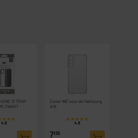
PHONE 13 TRSP
Cover WE voor de Samsung
UR ZWART
A16
★★★★
★★★★
★★★★★
★★★★★
4.8
4.8
7
€95