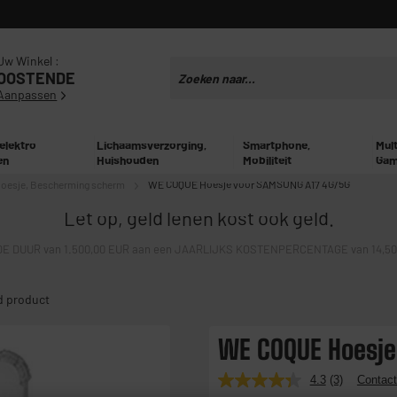
Uw Winkel :
OOSTENDE
Aanpassen
 elektro
Lichaamsverzorging,
Smartphone,
Mul
en
Huishouden
Mobiliteit
Gam
oesje, Bescherming scherm
WE COQUE Hoesje voor SAMSUNG A17 4G/5G
Let op, geld lenen kost ook geld.
E DUUR van 1.500,00 EUR aan een JAARLIJKS KOSTENPERCENTAGE van 14,50% 
d product
WE COQUE Hoesje
4.3
(3)
Contact
Lees