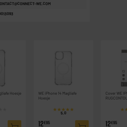
ONTACT@CONNECT-WE.COM
0013093
gSafe Hoesje
WE iPhone 14 MagSafe
Cover WE I
Hoesje
RUGCONTO
★★
★★
★★★★★
★★★★★
★
★
5.0
12
12
€95
€95