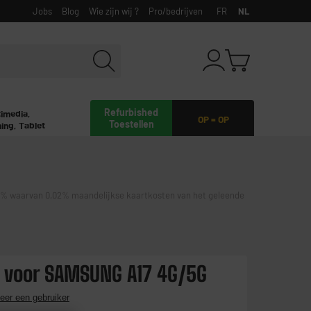
Jobs
Blog
Wie zijn wij ?
Pro/bedrijven
FR
NL
Refurbished
timedia,
OP = OP
Toestellen
ing, Tablet
waarvan 0,02% maandelijkse kaartkosten van het geleende
 voor SAMSUNG A17 4G/5G
eer een gebruiker