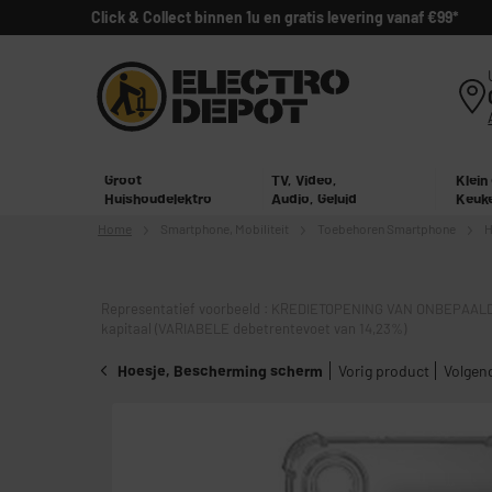
Click & Collect binnen 1u en gratis levering vanaf €99*
Groot
TV, Video,
Klein
Huishoudelektro
Audio, Geluid
Keuk
Home
Smartphone,
Mobiliteit
Toebehoren Smartphone
H
Representatief voorbeeld : KREDIETOPENING VAN ONBEPAALD
kapitaal (VARIABELE debetrentevoet van 14,23%)
Hoesje, Bescherming scherm
Vorig product
Volgen