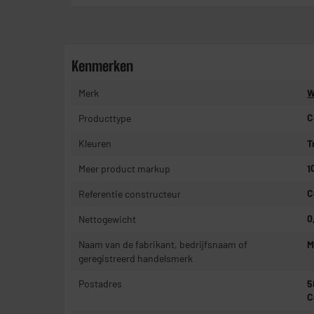
Kenmerken
Merk
W
Producttype
C
Kleuren
T
Meer product markup
1
Referentie constructeur
C
Nettogewicht
0
Naam van de fabrikant, bedrijfsnaam of
M
geregistreerd handelsmerk
Postadres
5
C