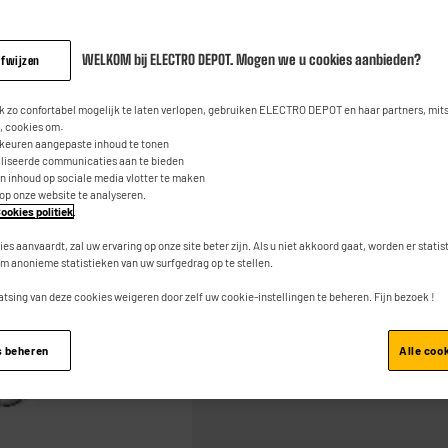
3
7
€
95
beoordeli
Dezelfde
paginalink.
WELKOM bij ELECTRO DEPOT. Mogen we u cookies aanbieden?
afwijzen
 zo confortabel mogelijk te laten verlopen, gebruiken ELECTRO DEPOT en haar partners, mit
 cookies om:
rkeuren aangepaste inhoud te tonen
aliseerde communicaties aan te bieden
an inhoud op sociale media vlotter te maken
 op onze website te analyseren.
Toevoegen aan mand
ookies politiek
.
ies aanvaardt, zal uw ervaring op onze site beter zijn. Als u niet akkoord gaat, worden er stati
m anonieme statistieken van uw surfgedrag op te stellen.
atsing van deze cookies weigeren door zelf uw cookie-instellingen te beheren. Fijn bezoek !
s beheren
Alle coo