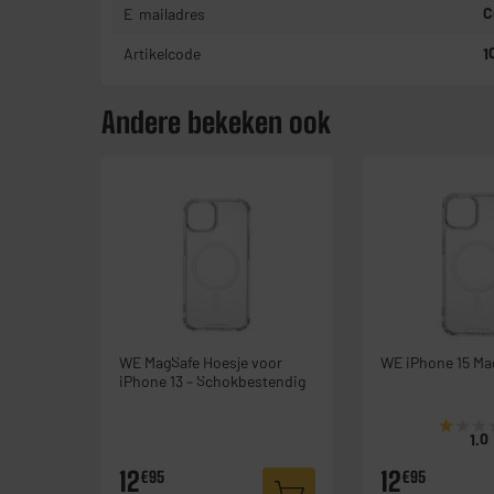
E-mailadres
C
Artikelcode
1
Andere bekeken ook
WE MagSafe Hoesje voor
WE iPhone 15 Ma
iPhone 13 – Schokbestendig
★★★
★★★
1.0
12
12
€95
€95