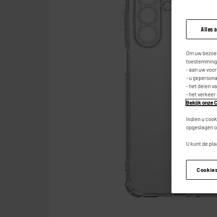
Alles 
Om uw bezoek
toestemming,
- aan uw voo
- u geperson
- het delen v
- het verkeer
Bekijk onze C
Indien u cook
opgeslagen o
U kunt de pla
Cookie