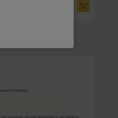
5
€95