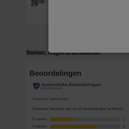
26
6
€95
€95
Reviews, vragen en antwoorden