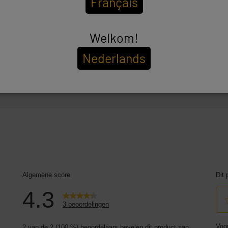
Français
7
19
€95
€95
Welkom!
Nederlands