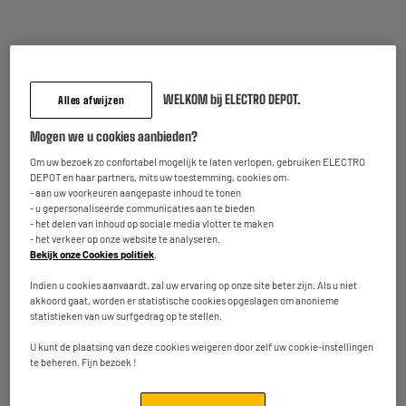
Totaalbedrag :
17.40€
Voeg deze 2 artikelen toe in uw mandje
WELKOM bij ELECTRO DEPOT.
Alles afwijzen
Mogen we u cookies aanbieden?
Terugname van uw oud toestel
We nemen uw oud toestel
gratis
terug mee.
Om uw bezoek zo confortabel mogelijk te laten verlopen, gebruiken ELECTRO
DEPOT en haar partners, mits uw toestemming, cookies om:
Meer weten
- aan uw voorkeuren aangepaste inhoud te tonen
- u gepersonaliseerde communicaties aan te bieden
- het delen van inhoud op sociale media vlotter te maken
- het verkeer op onze website te analyseren.
Kenmerken
Bekijk onze Cookies politiek
.
Merk
MELICONI
Indien u cookies aanvaardt, zal uw ervaring op onze site beter zijn. Als u niet
akkoord gaat, worden er statistische cookies opgeslagen om anonieme
Type
Specifiek Aan Een Merk
statistieken van uw surfgedrag op te stellen.
Aantal toestellen
1
U kunt de plaatsing van deze cookies weigeren door zelf uw cookie-instellingen
te beheren. Fijn bezoek !
Producten die met een
1
afstandsbediening kunnen