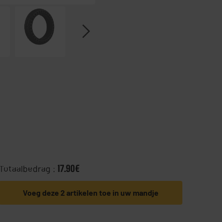
Totaalbedrag :
17.90€
Voeg deze 2 artikelen toe in uw mandje