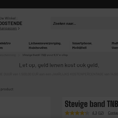
Uw Winkel :
OOSTENDE
Aanpassen
 elektro
Lichaamsverzorging,
Smartphone,
Mul
en
Huishouden
Mobiliteit
Gam
bescherming
Stevige band TNB voor 8,5" e-step
Let op, geld lenen kost ook geld.
E DUUR van 1.500,00 EUR aan een JAARLIJKS KOSTENPERCENTAGE van 14,50% 
 product
Stevige band TNB
4.3
(12)
Contac
Lees