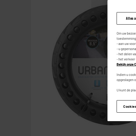
Alles 
Om uw bezoek
toestemming,
- aan uw voo
- u geperson
- het delen v
- het verkeer
Bekijk onze C
Indien u cook
opgeslagen o
U kunt de pla
Cookie