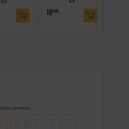
3.6
4.7
19
€95