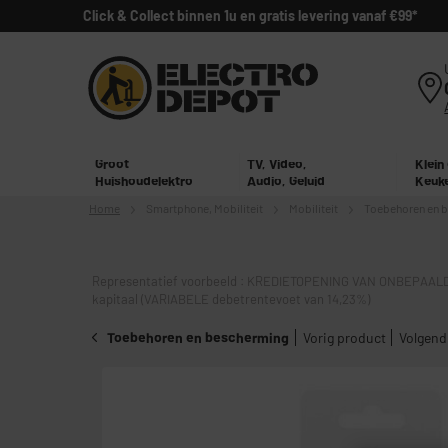
Click & Collect binnen 1u en gratis levering vanaf €99*
Groot
TV, Video,
Klein
Huishoudelektro
Audio, Geluid
Keuk
Home
Smartphone,
Mobiliteit
Mobiliteit
Toebehoren en 
Representatief voorbeeld : KREDIETOPENING VAN ONBEPAALD
kapitaal (VARIABELE debetrentevoet van 14,23%)
Toebehoren en bescherming
Vorig product
Volgend