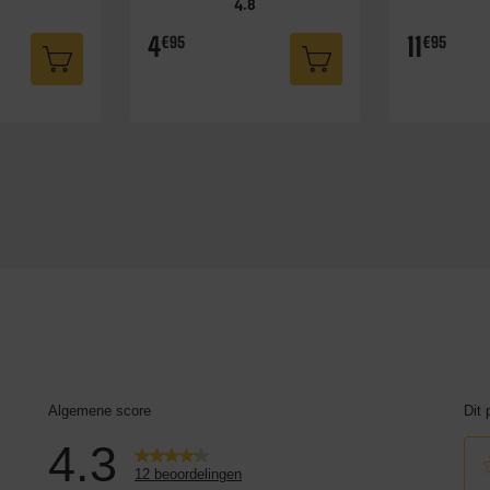
4.8
4
11
€95
€95