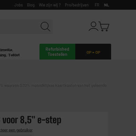
Jobs
Blog
Wie zijn wij ?
Pro/bedrijven
FR
NL
Refurbished
timedia,
OP = OP
Toestellen
ing, Tablet
waarvan 0,02% maandelijkse kaartkosten van het geleende
 voor 8,5" e-step
teer een gebruiker