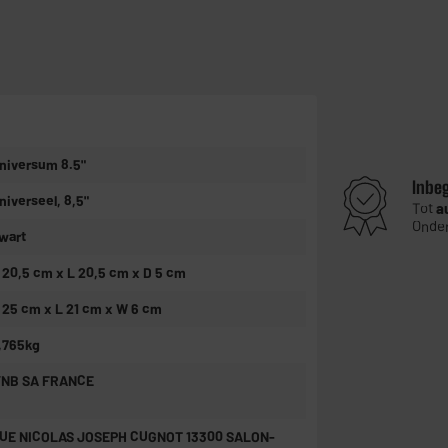
niversum 8.5"
Inbe
niverseel, 8,5"
Tot
a
Onder
wart
 20,5 cm x L 20,5 cm x D 5 cm
 25 cm x L 21 cm x W 6 cm
,765kg
’NB SA FRANCE
UE NICOLAS JOSEPH CUGNOT 13300 SALON-