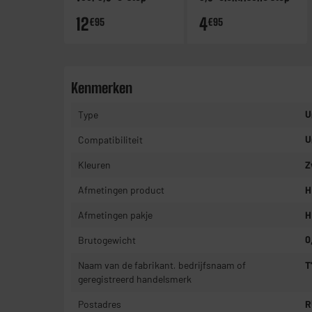
12
4
€95
€95
Kenmerken
Type
U
Compatibiliteit
U
Kleuren
Z
Afmetingen product
H
Afmetingen pakje
H
Brutogewicht
0
Naam van de fabrikant, bedrijfsnaam of
T
geregistreerd handelsmerk
Postadres
R