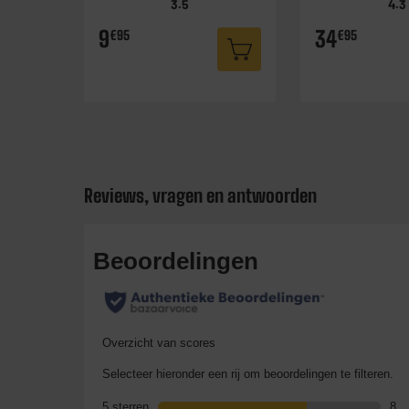
3.5
4.3
9
34
€95
€95
Reviews, vragen en antwoorden