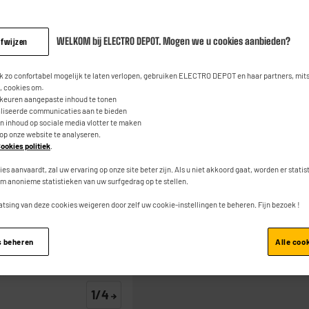
12
12
€
95
beoordeli
Dezelfde
paginalink.
WELKOM bij ELECTRO DEPOT. Mogen we u cookies aanbieden?
afwijzen
 zo confortabel mogelijk te laten verlopen, gebruiken ELECTRO DEPOT en haar partners, mit
 cookies om:
rkeuren aangepaste inhoud te tonen
aliseerde communicaties aan te bieden
an inhoud op sociale media vlotter te maken
 op onze website te analyseren.
Toevoegen aan mand
ookies politiek
.
ies aanvaardt, zal uw ervaring op onze site beter zijn. Als u niet akkoord gaat, worden er stati
m anonieme statistieken van uw surfgedrag op te stellen.
atsing van deze cookies weigeren door zelf uw cookie-instellingen te beheren. Fijn bezoek !
s beheren
Alle coo
1/4