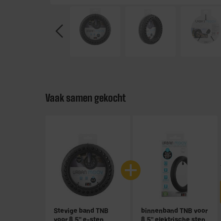
Vaak samen gekocht
Stevige band TNB
binnenband TNB voor
voor 8,5" e-step
8,5" elektrische step