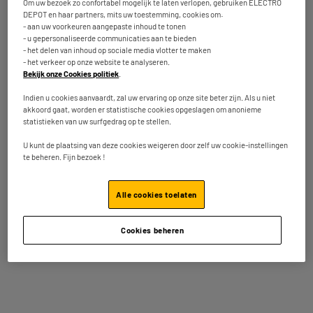
Om uw bezoek zo confortabel mogelijk te laten verlopen, gebruiken ELECTRO
Aanvullende kenmerken
Ontdek ons merk en onze
DEPOT en haar partners, mits uw toestemming, cookies om:
Edenwood-producten
- aan uw voorkeuren aangepaste inhoud te tonen
- u gepersonaliseerde communicaties aan te bieden
Naam van de fabrikant,
ELECTRO DEPOT FRANCE
- het delen van inhoud op sociale media vlotter te maken
bedrijfsnaam of geregistreerd
- het verkeer op onze website te analyseren.
handelsmerk
Bekijk onze Cookies politiek
.
E-mailadres
PRODUCTSUPPORT@CONTAC
Indien u cookies aanvaardt, zal uw ervaring op onze site beter zijn. Als u niet
akkoord gaat, worden er statistische cookies opgeslagen om anonieme
T.ELECTRODEPOT.FR
statistieken van uw surfgedrag op te stellen.
Postadres
1 ROUTE DE VENDEVILLE
U kunt de plaatsing van deze cookies weigeren door zelf uw cookie-instellingen
59155 FACHES THUMESNIL
te beheren. Fijn bezoek !
Artikelcode
971825
Alle cookies toelaten
Andere bekeken ook
Cookies beheren
BY ELECTRODEPOT
BY ELECTRODEPOT