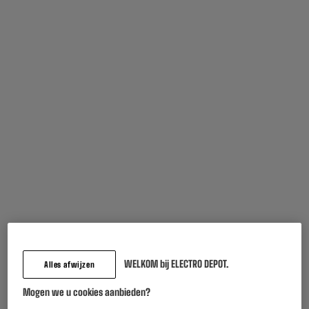
Terugname van uw oud toestel
We nemen uw oud toestel
gratis
terug mee.
Meer weten
Inbegrepen garantie :
2 jaar
Tot
augustus 2028
Kenmerken
WELKOM bij ELECTRO DEPOT.
Merk
EDENWOOD
Alles afwijzen
Type
Kabel voor printer
Mogen we u cookies aanbieden?