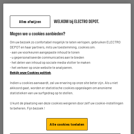
WELKOM bij ELECTRO DEPOT.
Alles afwijzen
Mogen we u cookies aanbieden?
Om de
beschikbaarheid in uw winkel te bekijken
Om uw bezoek zo confortabel mogelijk te laten verlopen, gebruiken ELECTRO
Voer uw postcode of plaatsnaam in.
DEPOT en haar partners, mits uw toestemming, cookies om:
- aan uw voorkeuren aangepaste inhoud te tonen
- u gepersonaliseerde communicaties aan te bieden
Filter
Sorteer
- het delen van inhoud op sociale media vlotter te maken
- het verkeer op onze website te analyseren.
Bekijk onze Cookies politiek
.
Geen enkel toestel beantwoordt aan de door u gekozen selectie.
Indien u cookies aanvaardt, zal uw ervaring op onze site beter zijn. Als u niet
akkoord gaat, worden er statistische cookies opgeslagen om anonieme
statistieken van uw surfgedrag op te stellen.
U kunt de plaatsing van deze cookies weigeren door zelf uw cookie-instellingen
ALTIJD KWALITEIT,
te beheren. Fijn bezoek !
GEWOON GOEDKOPER!
Alle cookies toelaten