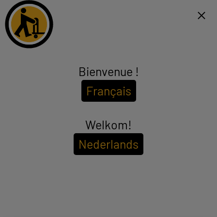
Click & Collect binnen 1u en gratis levering vanaf €99*
FR
Menu
Bienvenue !
Keuken & Koken
Français
(0 producten)
Welkom!
Nederlands
GROOT ELEKTRO
TELEVISIE
SMARTPHONE & MOBILITEIT
KEUKEN & KOKEN
GELUID
VERZORGING & HUISHOUDEN