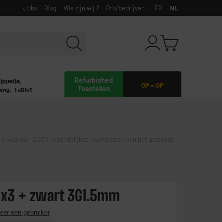
Jobs
Blog
Wie zijn wij ?
Pro/bedrijven
FR
NL
Refurbished
timedia,
OP = OP
Toestellen
ing, Tablet
waarvan 0,02% maandelijkse kaartkosten van het geleende
 x3 + zwart 3G1.5mm
eer een gebruiker