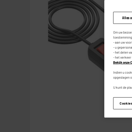
Alles 
Om uw bezoek
toestemming,
- aan uw voo
- u geperson
- het delen v
- het verkeer
Bekijk onze C
Indien u cook
opgeslagen o
U kunt de pla
Cookie