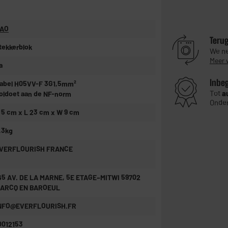
AO
Teru
tekkerblok
We ne
Meer 
a
Inbe
abel H05VV-F 3G1,5mm²
Tot
a
oldoet aan de NF-norm
Onder
 5 cm x L 23 cm x W 9 cm
,3kg
VERFLOURISH FRANCE
65 AV. DE LA MARNE, 5E ETAGE–MITWI 59702
ARCQ EN BAROEUL
NFO@EVERFLOURISH.FR
0012153