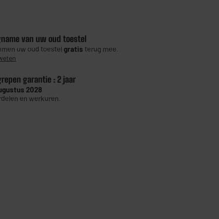
gname van uw oud toestel
men uw oud toestel
gratis
terug mee.
weten
grepen garantie :
2 jaar
ugustus 2028
delen en werkuren.