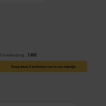
Totaalbedrag :
7.40€
Voeg deze 2 artikelen toe in uw mandje