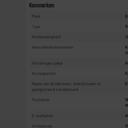
Kenmerken
Merk
G
Type
S
Kinderveiligheid
J
Aanvullende kenmerken
K
V
Afmetingen pakje
H
Brutogewicht
0
Naam van de fabrikant, bedrijfsnaam of
E
geregistreerd handelsmerk
Postadres
1
M
E-mailadres
I
Artikelcode
1