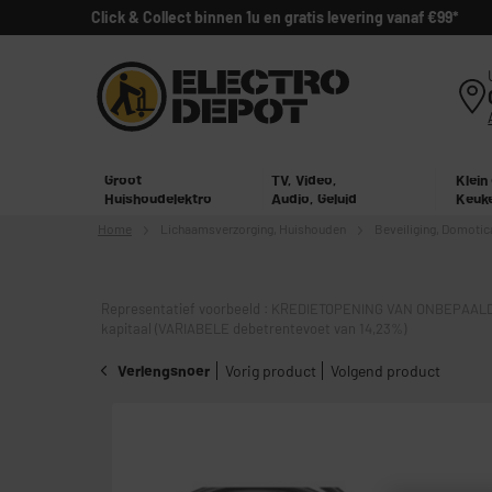
Click & Collect binnen 1u en gratis levering vanaf €99*
Groot
TV, Video,
Klein
Huishoudelektro
Audio, Geluid
Keuk
Home
Lichaamsverzorging,
Huishouden
Beveiliging, Domotic
Representatief voorbeeld : KREDIETOPENING VAN ONBEPAALD
kapitaal (VARIABELE debetrentevoet van 14,23%)
Verlengsnoer
Vorig product
Volgend product