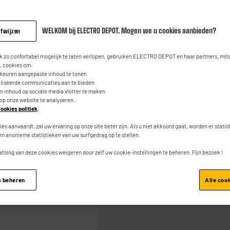
4
3
€
45
beoordeli
Dezelfde
paginalink.
WELKOM bij ELECTRO DEPOT. Mogen we u cookies aanbieden?
afwijzen
0
€
01
Waarvan
 zo confortabel mogelijk te laten verlopen, gebruiken ELECTRO DEPOT en haar partners, mit
 cookies om:
rkeuren aangepaste inhoud te tonen
aliseerde communicaties aan te bieden
an inhoud op sociale media vlotter te maken
 op onze website te analyseren.
ookies politiek
.
Toevoegen aan mand
ies aanvaardt, zal uw ervaring op onze site beter zijn. Als u niet akkoord gaat, worden er stati
m anonieme statistieken van uw surfgedrag op te stellen.
atsing van deze cookies weigeren door zelf uw cookie-instellingen te beheren. Fijn bezoek !
s beheren
Alle coo