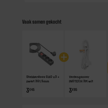
Vaak samen gekocht
Stekkerdoos GAO x3 +
Verlengsnoer
zwart 3G1.5mm
INOTECH 3M wit
3
3
€45
€95