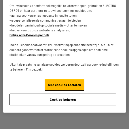
Om uw bezoek zo confortabel mogelijk te laten verlopen, gebruiken ELECTRO
DEPOT en haar partners, mits uw toestemming, cookies om:
Voeg deze 2 artikelen toe in uw mandje
- aan uw voorkeuren aangepaste inhoud te tonen
- u gepersonaliseerde communicaties aan te bieden
- het delen van inhoud op sociale media vlotter te maken
- het verkeer op onze website te analyseren.
Bekijk onze Cookies politiek
.
Kenmerken
Indien u cookies aanvaardt, zal uw ervaring op onze site beter zijn. Als u niet
akkoord gaat, worden er statistische cookies opgeslagen om anonieme
statistieken van uw surfgedrag op te stellen.
Merk
CANON
U kunt de plaatsing van deze cookies weigeren door zelf uw cookie-instellingen
Referentie
PG-545/CL-546
te beheren. Fijn bezoek !
Verbruiksartikelen
Afkomst
Alle cookies toelaten
Kleur
Zwart + Kleur + Papier
Afmetingen pakje
H 24 cm x L 33 cm x W 27 cm
Cookies beheren
Brutogewicht
0,3kg
Waarschuwing
Gevaar. Volg de
waarschuwingen bij gebruik.