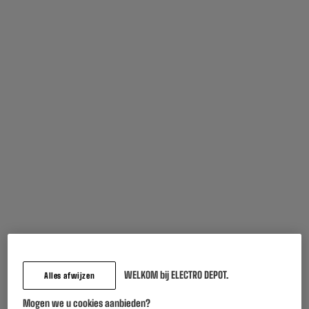
Vaak samen gekocht
MultiPack CANON PG-
Papier XEROX A4 80gr
545/CL-546 PVP
Performer
ALARME
45
3
€95
€95
WELKOM bij ELECTRO DEPOT.
Alles afwijzen
Totaalbedrag :
49.90€
Mogen we u cookies aanbieden?