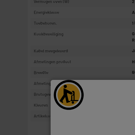
Vermogen oven (W)
2
Energieklasse
A
Toebehoren.
1
Kookbeveiliging
G
R
Kabel meegeleverd
J
Afmetingen product
H
Breedte
6
Afmetingen pakje
H
Brutogewicht
5
Kleuren
G
Artikelcode
1