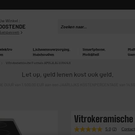
Uw Winkel :
OOSTENDE
Aanpassen
 elektro
Lichaamsverzorging,
Smartphone,
Mul
en
Huishouden
Mobiliteit
Gam
Vitrokeramische Fornuis AMICA ACV3504X
Let op, geld lenen kost ook geld.
E DUUR van 1.500,00 EUR aan een JAARLIJKS KOSTENPERCENTAGE van 14,50% 
Vitrokeramische
5.0
(2)
Contact
Lees