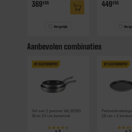
369
449
€95
€95
Vergelijk
Verge
Aanbevolen combinaties
BY ELECTRODEPOT
BY ELECTRODEPOT
Set van 2 pannen VALBERG
Pannenkoekenp
16 en 20 cm keramiek
26 cm + 2 keuke
★★★★★
★★★★★
★★★
★★★
4.5
4.3