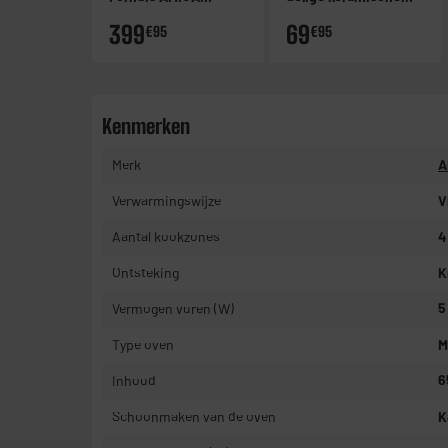
ACV3504X
kookset
399
69
€95
€95
Kenmerken
Merk
A
Verwarmingswijze
V
Aantal kookzones
4
Ontsteking
K
Vermogen vuren (W)
5
Type oven
M
Inhoud
6
Schoonmaken van de oven
K