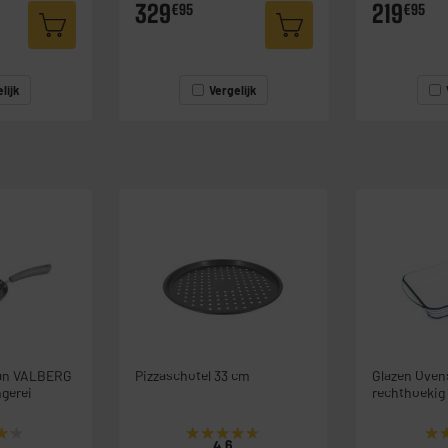
329
219
€95
€95
lijk
Vergelijk
an VALBERG
Pizzaschotel 33 cm
Glazen Oven
ngerei
rechthoekig
★★
★★
★★★★★
★★★★★
★
★
4.6