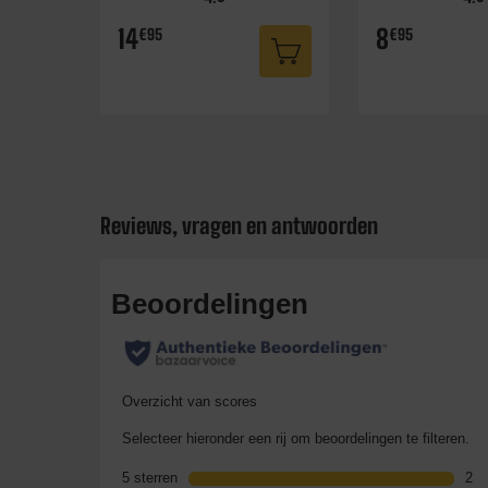
14
8
€95
€95
Reviews, vragen en antwoorden