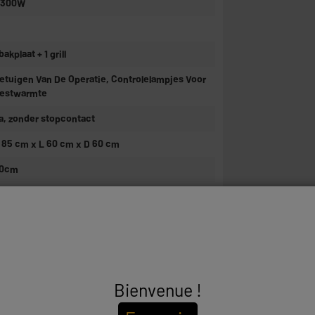
 300W
 bakplaat + 1 grill
etuigen Van De Operatie, Controlelampjes Voor
estwarmte
a, zonder stopcontact
 85 cm x L 60 cm x D 60 cm
0cm
 98 cm x L 63 cm x W 71 cm
0kg
rijs
0017857
Bienvenue !