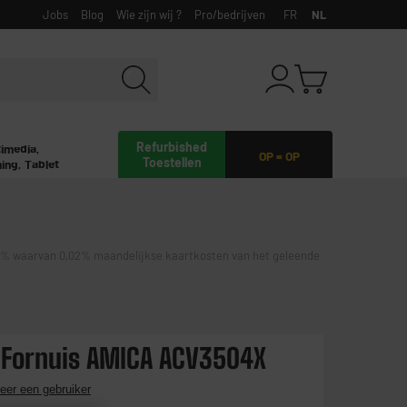
Jobs
Blog
Wie zijn wij ?
Pro/bedrijven
FR
NL
Refurbished
timedia,
OP = OP
Toestellen
ing, Tablet
waarvan 0,02% maandelijkse kaartkosten van het geleende
 Fornuis AMICA ACV3504X
eer een gebruiker