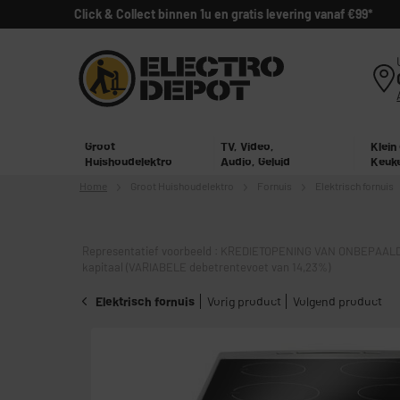
Click & Collect binnen 1u en gratis levering vanaf €99*
Groot
TV, Video,
Klein
Huishoudelektro
Audio, Geluid
Keuk
Home
Groot
Huishoudelektro
Fornuis
Elektrisch fornuis
Representatief voorbeeld : KREDIETOPENING VAN ONBEPAALD
kapitaal (VARIABELE debetrentevoet van 14,23%)
Elektrisch fornuis
Vorig product
Volgend product