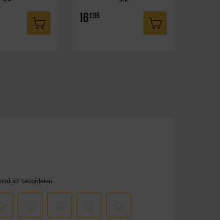
16
€95