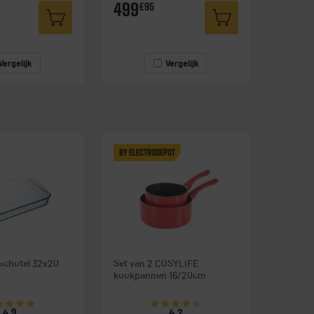
499
€95
Vergelijk
Vergelijk
BY ELECTRODEPOT
schotel 32x20
Set van 2 COSYLIFE
kookpannen 16/20cm
★★★★
★★★★
★★★★★
★★★★★
4.9
4.2