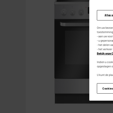
Alles 
Om uw bezoek
toestemming,
- aan uw voo
- u geperson
- het delen v
- het verkeer
Bekijk onze C
Indien u cook
opgeslagen o
U kunt de pla
Cookie