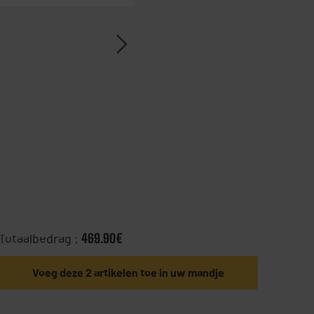
Totaalbedrag :
469.90€
Voeg deze 2 artikelen toe in uw mandje