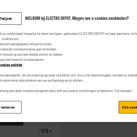
2
399
beoordeli
€
95
Dezelfde
paginalink.
WELKOM bij ELECTRO DEPOT. Mogen we u cookies aanbieden?
afwijzen
1
€
Waarvan
 zo confortabel mogelijk te laten verlopen, gebruiken ELECTRO DEPOT en haar partners, mit
 cookies om:
rkeuren aangepaste inhoud te tonen
Product Info Fiche
aliseerde communicaties aan te bieden
an inhoud op sociale media vlotter te maken
 op onze website te analyseren.
ookies politiek
.
ies aanvaardt, zal uw ervaring op onze site beter zijn. Als u niet akkoord gaat, worden er stati
m anonieme statistieken van uw surfgedrag op te stellen.
atsing van deze cookies weigeren door zelf uw cookie-instellingen te beheren. Fijn bezoek !
Toevoegen aan mand
s beheren
Alle coo
1/2