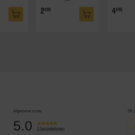
2
4
€95
€95