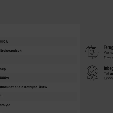
MICA
Teru
itrokeramisch
We ne
Meer 
Inbe
nop
Tot
a
 800W
Onder
ultifunctionele Katalyse-Oven
5L
atalyse