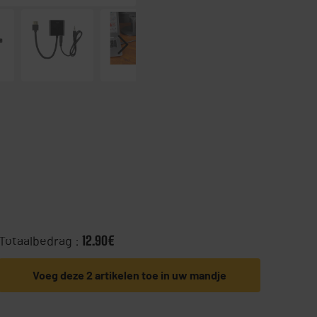
Totaalbedrag :
12.90€
Voeg deze 2 artikelen toe in uw mandje