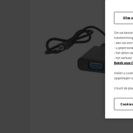
Alles 
Om uw bezoek
toestemming,
- aan uw voo
- u geperson
- het delen v
- het verkeer
Bekijk onze C
Indien u cook
opgeslagen o
U kunt de pla
Cookie