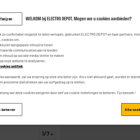
19
8
€
95
beoordeli
Dezelfde
paginalink.
WELKOM bij ELECTRO DEPOT. Mogen we u cookies aanbieden?
afwijzen
 zo confortabel mogelijk te laten verlopen, gebruiken ELECTRO DEPOT en haar partners, mit
 cookies om:
rkeuren aangepaste inhoud te tonen
aliseerde communicaties aan te bieden
an inhoud op sociale media vlotter te maken
 op onze website te analyseren.
Toevoegen aan mand
ookies politiek
.
ies aanvaardt, zal uw ervaring op onze site beter zijn. Als u niet akkoord gaat, worden er stati
m anonieme statistieken van uw surfgedrag op te stellen.
atsing van deze cookies weigeren door zelf uw cookie-instellingen te beheren. Fijn bezoek !
s beheren
Alle coo
1/7