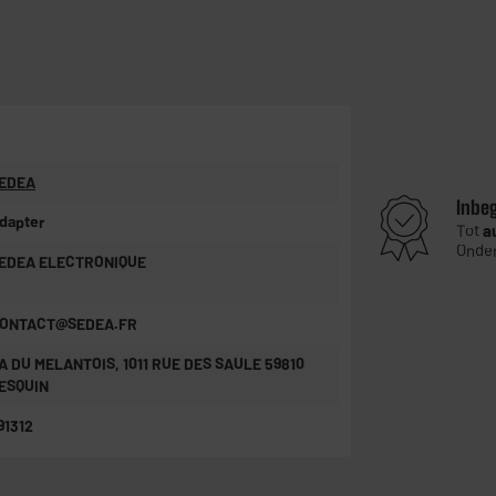
EDEA
Inbe
dapter
Tot
a
Onder
EDEA ELECTRONIQUE
ONTACT@SEDEA.FR
A DU MELANTOIS, 1011 RUE DES SAULE 59810
ESQUIN
91312