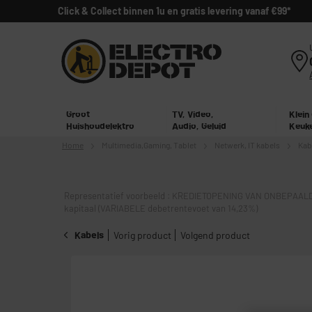
Click & Collect binnen 1u en gratis levering vanaf €99*
Groot
TV, Video,
Klein
Huishoudelektro
Audio, Geluid
Keuk
Home
Multimedia,
Gaming, Tablet
Netwerk, IT kabels
Kab
Representatief voorbeeld : KREDIETOPENING VAN ONBEPAALD
kapitaal (VARIABELE debetrentevoet van 14,23%)
Kabels
Vorig product
Volgend product