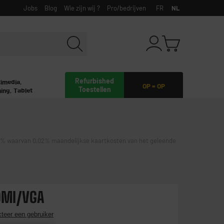
Jobs
Blog
Wie zijn wij ?
Pro/bedrijven
FR
NL
Refurbished
timedia,
OP = OP
Toestellen
ing, Tablet
waarvan 0,02% maandelijkse kaartkosten van het geleende
DMI/VGA
teer een gebruiker