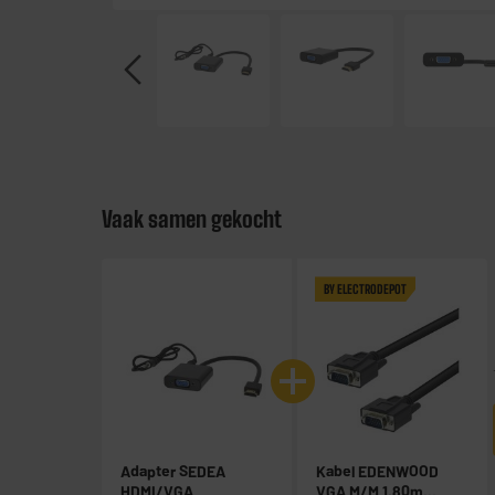
Vaak samen gekocht
BY ELECTRODEPOT
Adapter SEDEA
Kabel EDENWOOD
HDMI/VGA
VGA M/M 1,80m