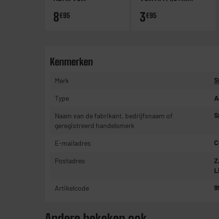
afgeschermd
8
3
€95
€95
Kenmerken
Merk
S
Type
A
Naam van de fabrikant, bedrijfsnaam of
S
geregistreerd handelsmerk
E-mailadres
C
Postadres
Z
L
Artikelcode
9
Andere bekeken ook