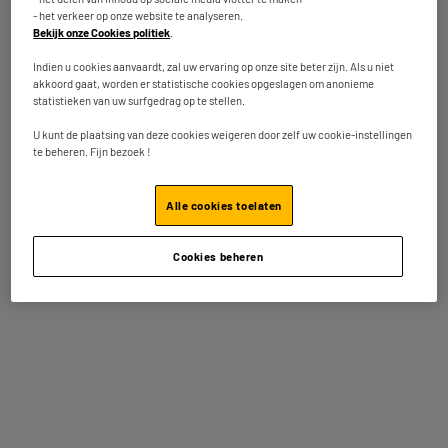
- het verkeer op onze website te analyseren.
handelsmerk
Bekijk onze Cookies politiek
.
Postadres
58 RUE DE LAMIRAULT ZI DE
Indien u cookies aanvaardt, zal uw ervaring op onze site beter zijn. Als u niet
LAMIRAULT 77090 COLLEGIEN
akkoord gaat, worden er statistische cookies opgeslagen om anonieme
statistieken van uw surfgedrag op te stellen.
E-mailadres
CONTACT@CONNECT-WE.COM
U kunt de plaatsing van deze cookies weigeren door zelf uw cookie-instellingen
Artikelcode
975986
te beheren. Fijn bezoek !
Andere bekeken ook
Alle cookies toelaten
Cookies beheren
WE iPhone 14 MagSafe Hoesje
Cover WE IPHONE 13 TRSP
RUGCONTOUR ZWART
★★★★★
★★★★★
★★★★★
★★★★★
5.0
4.8