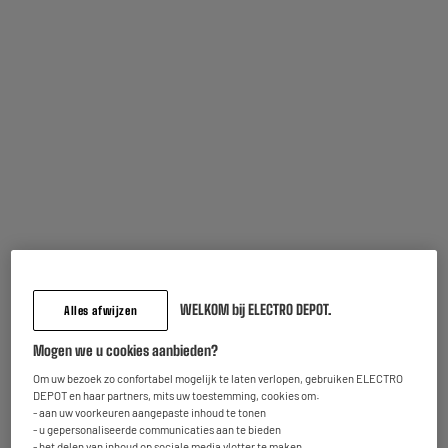
Kenmerken
Merk
WE
Producttype
Cover
Geschikt voor
Iphone 14
Kleuren
Transparant
WELKOM bij ELECTRO DEPOT.
Alles afwijzen
Meer product markup
100% LAGE PRIJZEN
Mogen we u cookies aanbieden?
Referentie constructeur
IPHONE 14
Om uw bezoek zo confortabel mogelijk te laten verlopen, gebruiken ELECTRO
Nettogewicht
0,1kg
DEPOT en haar partners, mits uw toestemming, cookies om:
- aan uw voorkeuren aangepaste inhoud te tonen
Naam van de fabrikant,
MGF - GROUPE WE CONNECT
- u gepersonaliseerde communicaties aan te bieden
bedrijfsnaam of geregistreerd
- het delen van inhoud op sociale media vlotter te maken