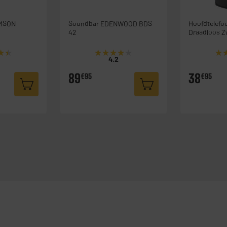
Soundbar EDENWOOD BDS
Hoofdtelef
42
Draadloos Z
★★
★★
★★★★★
★★★★★
★
★
4.2
89
38
€95
€95