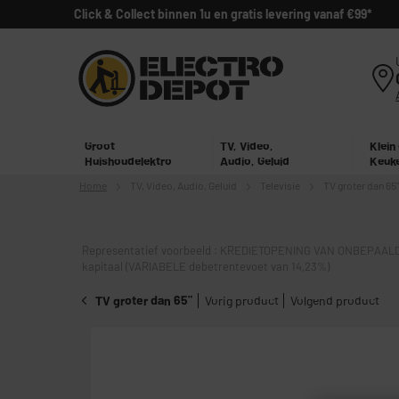
Click & Collect binnen 1u en gratis levering vanaf €99*
Groot
TV, Video,
Klein
Huishoudelektro
Audio, Geluid
Keuk
Home
TV, Video,
Audio, Geluid
Televisie
TV groter dan 65"
Representatief voorbeeld : KREDIETOPENING VAN ONBEPAALD
kapitaal (VARIABELE debetrentevoet van 14,23%)
TV groter dan 65"
Vorig product
Volgend product