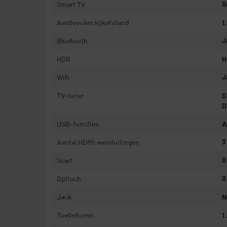
Smart TV
S
Aanbevolen kijkafstand
1
Bluetooth
J
HDR
H
Wifi
J
TV-tuner
D
D
USB-functies
A
Aantal HDMI-aansluitingen
3
Scart
0
Optisch
0
Jack
N
Toebehoren.
1