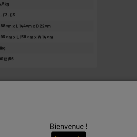
4,5kg
3, F3, D3
 88cm x L 144cm x D 22cm
 93 cm x L 158 cm x W 14 cm
1kg
0012156
A
A
G
G
G
G
Bienvenue !