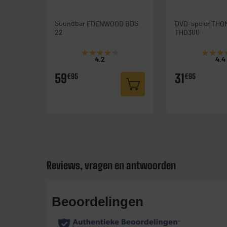
Soundbar EDENWOOD BDS
DVD-speler THOMSON
22
THD300
★★★★★
★★★★★
★★★
★★★
4.2
4.4
59
31
€95
€95
Reviews, vragen en antwoorden