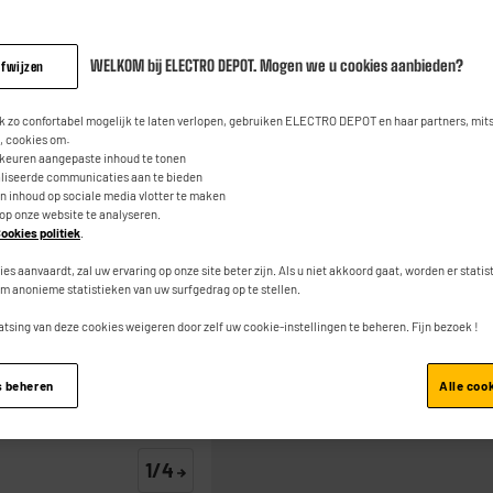
2
479
beoordeli
€
95
Dezelfde
paginalink.
WELKOM bij ELECTRO DEPOT. Mogen we u cookies aanbieden?
afwijzen
5
€
Waarvan
 zo confortabel mogelijk te laten verlopen, gebruiken ELECTRO DEPOT en haar partners, mit
 cookies om:
rkeuren aangepaste inhoud te tonen
Product Info Fiche
aliseerde communicaties aan te bieden
an inhoud op sociale media vlotter te maken
 op onze website te analyseren.
ookies politiek
.
ies aanvaardt, zal uw ervaring op onze site beter zijn. Als u niet akkoord gaat, worden er stati
m anonieme statistieken van uw surfgedrag op te stellen.
atsing van deze cookies weigeren door zelf uw cookie-instellingen te beheren. Fijn bezoek !
Toevoegen aan mand
s beheren
Alle coo
1/4