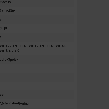
mart TV
,97 - 2,30M
a
dr 10
a
VB-T2 / TNT_HD, DVB-T / TNT_HD, DVB-S2,
VB-S, DVB-C
udio-Speler
ee
 Afstandsbediening