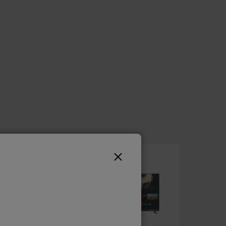
OP = OP
A
F
G