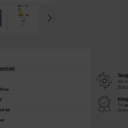
AMSUNG
Teru
We ne
Meer 
65cm
Inbe
5"
Tot
a
hd 4K
Onder
ed