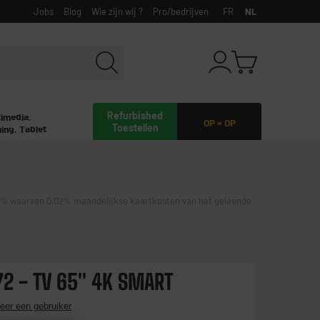
Jobs
Blog
Wie zijn wij ?
Pro/bedrijven
FR
NL
Refurbished
timedia,
OP = OP
Toestellen
ing, Tablet
waarvan 0,02% maandelijkse kaartkosten van het geleende
 - TV 65" 4K SMART
eer een gebruiker