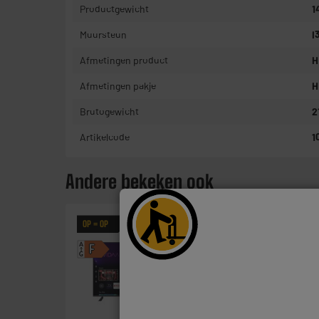
Productgewicht
1
Muursteun
I
Afmetingen product
H
Afmetingen pakje
H
Brutogewicht
2
Artikelcode
1
Andere bekeken ook
OP = OP
OP = OP
A
A
F
F
G
G