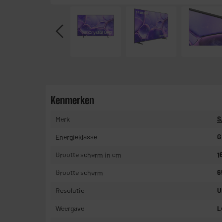
Kenmerken
Merk
S
Energieklasse
G
Grootte scherm in cm
1
Grootte scherm
6
Resolutie
U
Weergave
L