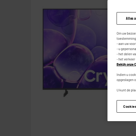
Alles 
Om uw bezoek
toestemming,
- aan uw voo
- u geperson
- het delen v
- het verkeer
Bekijk onze C
Indien u cook
opgeslagen o
U kunt de pla
Cookie