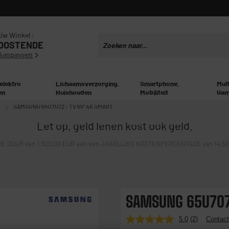
Uw Winkel :
OOSTENDE
Aanpassen
 elektro
Lichaamsverzorging,
Smartphone,
Mul
en
Huishouden
Mobiliteit
Gam
SAMSUNG 65U7072 - TV 65" 4K SMART
Let op, geld lenen kost ook geld.
E DUUR van 1.500,00 EUR aan een JAARLIJKS KOSTENPERCENTAGE van 14,50% 
SAMSUNG 65U7072
5.0
(2)
Contact
Lees