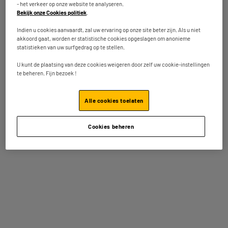
- het verkeer op onze website te analyseren.
Bekijk onze Cookies politiek
.
Andere bekeken ook
Indien u cookies aanvaardt, zal uw ervaring op onze site beter zijn. Als u niet
akkoord gaat, worden er statistische cookies opgeslagen om anonieme
statistieken van uw surfgedrag op te stellen.
U kunt de plaatsing van deze cookies weigeren door zelf uw cookie-instellingen
te beheren. Fijn bezoek !
Ontkalker DURGOL Swiss
Ontkalker DELONGHI ECO
Alle cookies toelaten
expresso 2x125ml
DECALK MINI X2
★★★★★
★★★★★
★★★★★
★★★★★
Cookies beheren
4.8
4.5
7
9
€95
€95
Vergelijk
Vergelijk