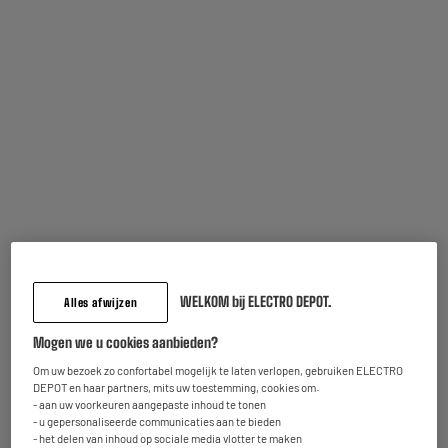
Inbegrepen garantie :
2 jaar
Tot
augustus 2028
Onderdelen en werkuren.
Kenmerken
Merk
.
Producttype
Ontkalker
WELKOM bij ELECTRO DEPOT.
Alles afwijzen
Gebruik
Voor huishoudtoestellen
Mogen we u cookies aanbieden?
Compatibel met
Alle Espressomachines,
Om uw bezoek zo confortabel mogelijk te laten verlopen, gebruiken ELECTRO
Filterkoffiezetapparaten
DEPOT en haar partners, mits uw toestemming, cookies om:
- aan uw voorkeuren aangepaste inhoud te tonen
Artikelcode
970501
- u gepersonaliseerde communicaties aan te bieden
- het delen van inhoud op sociale media vlotter te maken