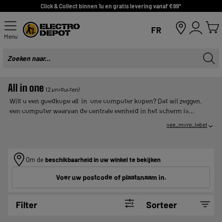
Click & Collect binnen 1u en gratis levering vanaf €99*
FR
Menu
All in one
(2 producten)
Wilt u een goedkope all-in-one computer kopen? Dat wil zeggen,
een computer waarvan de centrale eenheid in het scherm is
geïntegreerd. Dit type alles-in-één computer is niet alleen zeer
see_more_label
stijlvol en compact, maar bevrijdt u ook van veel lelijke draden.
Ontdek hieronder al onze modellen goedkope alles-in-één
computers en plaats gemakkelijk uw bestelling!
Om de
beschikbaarheid in uw winkel te bekijken
Voer uw postcode of plaatsnaam in.
Filter
Sorteer