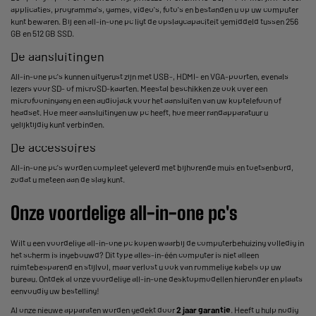
applicaties, programma's, games, video's, foto's en bestanden u op uw computer
kunt bewaren. Bij een all-in-one pc ligt de opslagcapaciteit gemiddeld tussen 256
GB en 512 GB SSD.
De aansluitingen
All-in-one pc's kunnen uitgerust zijn met USB-, HDMI- en VGA-poorten, evenals
lezers voor SD- of microSD-kaarten. Meestal beschikken ze ook over een
microfooningang en een audiojack voor het aansluiten van uw koptelefoon of
headset. Hoe meer aansluitingen uw pc heeft, hoe meer randapparatuur u
gelijktijdig kunt verbinden.
De accessoires
All-in-one pc's worden compleet geleverd met bijhorende muis en toetsenbord,
zodat u meteen aan de slag kunt.
Onze voordelige all-in-one pc's
Wilt u een voordelige all-in-one pc kopen waarbij de computerbehuizing volledig in
het scherm is ingebouwd? Dit type alles-in-één computer is niet alleen
ruimtebesparend en stijlvol, maar verlost u ook van rommelige kabels op uw
bureau. Ontdek al onze voordelige all-in-one desktopmodellen hieronder en plaats
eenvoudig uw bestelling!
Al onze nieuwe apparaten worden gedekt door
2 jaar garantie
. Heeft u hulp nodig