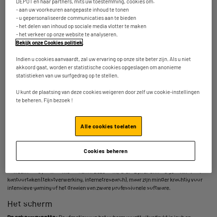
★★★★★
★★★★★
DEPOT en haar partners, mits uw toestemming, cookies om:
Bestel en haal na 1u gratis af
- aan uw voorkeuren aangepaste inhoud te tonen
4.7
/5
(
19
)
- u gepersonaliseerde communicaties aan te bieden
Leverbaar voor bepaalde postcodes
- het delen van inhoud op sociale media vlotter te maken
Vergelijk
- het verkeer op onze website te analyseren.
Bekijk onze Cookies politiek
.
Indien u cookies aanvaardt, zal uw ervaring op onze site beter zijn. Als u niet
akkoord gaat, worden er statistische cookies opgeslagen om anonieme
statistieken van uw surfgedrag op te stellen.
Wat is een all-in-one pc (alles-in-één
U kunt de plaatsing van deze cookies weigeren door zelf uw cookie-instellingen
computer)?
te beheren. Fijn bezoek !
All-in-one pc's zijn desktopcomputers waarvan de centrale eenheid (systeemkast)
Alle cookies toelaten
volledig is geïntegreerd in het beeldscherm. Deze apparaten nemen erg weinig
ruimte in beslag en voorkomen een overdaad aan kabels in uw interieur. Bovendien
hebben all-in-one pc's een uiterst stijlvol design, waardoor ze een echte blikvanger
Cookies beheren
vormen op uw werkplek. Als hybride tussen een traditionele desktop en een laptop
biedt de all-in-one computer over het algemeen wat minder algemene rekenkracht
dan een losse pc-kast met scherm. Deze computers zijn uitermate geschikt voor
kantoortaken (tekstverwerking, internetresearch), maar zijn minder krachtig voor
intensieve gaming of het draaien van zware professionele software.
Het scherm