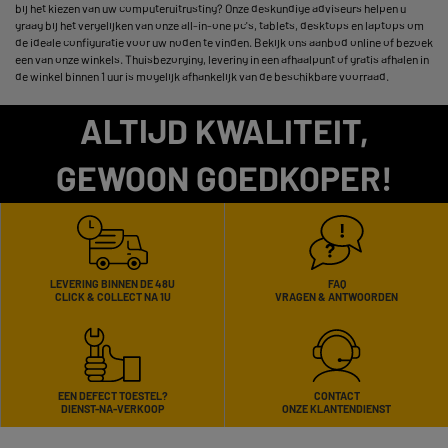
bij het kiezen van uw computeruitrusting? Onze deskundige adviseurs helpen u
graag bij het vergelijken van onze all-in-one pc's, tablets, desktops en laptops om
de ideale configuratie voor uw noden te vinden. Bekijk ons aanbod online of bezoek
een van onze winkels. Thuisbezorging, levering in een afhaalpunt of gratis afhalen in
de winkel binnen 1 uur is mogelijk afhankelijk van de beschikbare voorraad.
ALTIJD KWALITEIT,
GEWOON GOEDKOPER!
LEVERING BINNEN DE 48U
FAQ
CLICK & COLLECT NA 1U
VRAGEN & ANTWOORDEN
EEN DEFECT TOESTEL?
CONTACT
DIENST-NA-VERKOOP
ONZE KLANTENDIENST