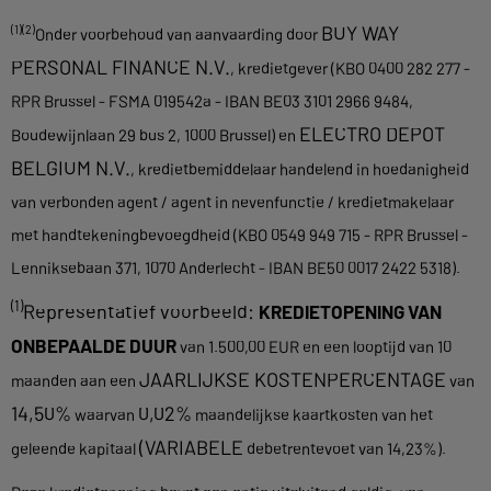
BUY WAY
(1)(2)
Onder voorbehoud van aanvaarding door
PERSONAL FINANCE N.V.
, kredietgever (KBO 0400 282 277 -
RPR Brussel - FSMA 019542a - IBAN BE03 3101 2966 9484,
ELECTRO DEPOT
Boudewijnlaan 29 bus 2, 1000 Brussel) en
BELGIUM N.V.
, kredietbemiddelaar handelend in hoedanigheid
van verbonden agent / agent in nevenfunctie / kredietmakelaar
met handtekeningbevoegdheid (KBO 0549 949 715 - RPR Brussel -
Lenniksebaan 371, 1070 Anderlecht - IBAN BE50 0017 2422 5318).
(1)
Representatief voorbeeld:
KREDIETOPENING VAN
ONBEPAALDE DUUR
van 1.500,00 EUR en een looptijd van 10
JAARLIJKSE KOSTENPERCENTAGE
maanden aan een
van
14,50%
0,02%
waarvan
maandelijkse kaartkosten van het
(VARIABELE
geleende kapitaal
debetrentevoet van 14,23%).