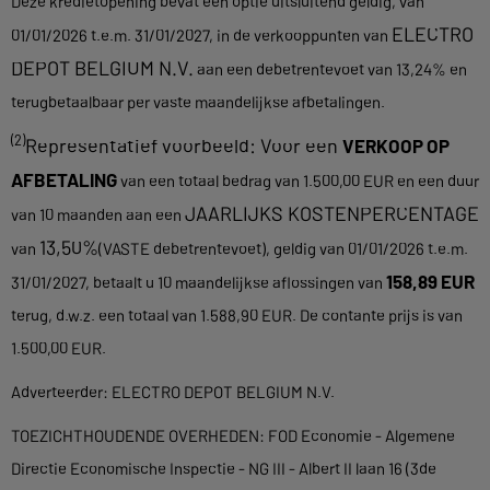
Deze kredietopening bevat een optie uitsluitend geldig, van
ELECTRO
01/01/2026 t.e.m. 31/01/2027, in de verkooppunten van
DEPOT BELGIUM N.V.
aan een debetrentevoet van 13,24% en
terugbetaalbaar per vaste maandelijkse afbetalingen.
(2)
Representatief voorbeeld: Voor een
VERKOOP OP
AFBETALING
van een totaal bedrag van 1.500,00 EUR en een duur
JAARLIJKS KOSTENPERCENTAGE
van 10 maanden aan een
13,50%
van
(VASTE debetrentevoet), geldig van 01/01/2026 t.e.m.
158,89 EUR
31/01/2027, betaalt u 10 maandelijkse aflossingen van
terug, d.w.z. een totaal van 1.588,90 EUR. De contante prijs is van
1.500,00 EUR.
Adverteerder: ELECTRO DEPOT BELGIUM N.V.
TOEZICHTHOUDENDE OVERHEDEN: FOD Economie - Algemene
Directie Economische Inspectie - NG III - Albert II laan 16 (3de