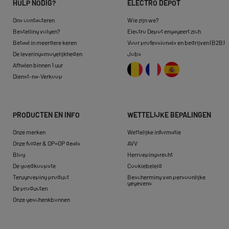
HULP NODIG?
ELECTRO DEPOT
Ons contacteren
Wie zijn we?
Bestelling volgen?
Electro Depot engageert zich
Betaal in meerdere keren
Voor professionals en bedrijven (B2B)
De leveringsmogelijkheden
Jobs
Afhalen binnen 1 uur
Dienst-na-Verkoop
PRODUCTEN EN INFO
WETTELIJKE BEPALINGEN
Onze merken
Wettelijke informatie
Onze folder & OP=OP deals
AVV
Blog
Herroepingsrecht
De goedkoopste
Cookiebeleid
Terugroeping product
Bescherming van persoonlijke
gegevens
De producten
Onze geschenkbonnen