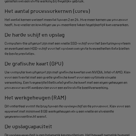
genieten van een vlotte werking bij dagelijks gebruik.
Het aantal processorkernen (cores)
Het aantal kernen varieert meestal tussen 2 en 24. Hoe meer kernen uw processor
heeft, hoe sneller en krachtiger uw pc meerdere taken tegelijkertijd kan verwerken.
De harde schijf en opslag
Computers die uitgerust zijn met een snelle SSD-schijf voor het besturingssysteem
en eventueel een HDD-schijf voor het opslaan van grote hoeveelheden data bieden
de beste prestaties.
De grafische kaart (GPU)
Uw computer kan uitgerust zijn met grafische kaarten van NVIDIA, Intel of AMD. Kies
voor een toestel met een goede grafische kaart voor een optimale visuele
verwerking. Een toegewijde (dedicate) grafische kaart met een eigen geheugen en
processor wordt aanbevolen voor een extra vlotte beeldverwerking.
Het werkgeheugen (RAM)
Dit onderdeel vormt de brug tussen de opslagschijf en de processor. Kies voor een
apparaat met minimaal 8 GB werkgeheugen als u een snelle en vloeiende
gegevensoverdracht wenst.
De opslagcapaciteit
De opslagcapaciteit is een belangrijk keuzecriterium. Het bepaalt namelijk hoeveel