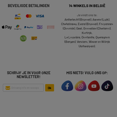
BEVEILIGDE BETALINGEN
14 WINKELS IN BELGIË
Je vindt ons te:
Anderlecht (Brussel)
,
Awans (Luik)
,
Chatelineau
,
Evere (Brussel)
,
Froyennes
(Doornik)
,
Geel
,
Gosselies (Charleroi)
,
Kortrijk
,
La Louvière
,
Oostende
,
Quaregnon
(Bergen)
,
Verviers
,
Waver
en
Wilrijk
(Antwerpen)
.
SCHRIJF JE IN VOOR ONZE
MIS NIETS! VOLG ONS OP:
NEWSLETTER!
Ok