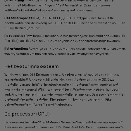
De schermgrootte:
De afmeting van het scherm wordt uitgedrukt in inch en
schommelt bij all-in-one pc's gemiddeld tussen 20 en 27 inch. Zorg voor
voldoende kijkafstand als u kiest voor een groot pc-scherm.
Het schermpaneel:
VA, IPS, TN, OLED, QLED… Het type paneel bepaalt de
beeldkwaliteit en kleurweergave. OLED- en QLED-panelen behoren tot de absolute
top op de huidige markt.
De resolutie:
Deze bepaalt de scherpte van de weergave. Kies voor een pc met HD,
Full HD, Quad HD of 4K-resolutie om te genieten van beelden van hoge kwaliteit.
Extra functies:
Sommige all-in-one computers beschikken over een touchscreen,
wat erg handig is om met een eenvoudige tik van uw vinger te navigeren.
Het besturingssysteem
Windows of macOS? De keuze is aan u. Als pionier op het gebied van all-in-one
apparaten biedt Apple verschillende iMacs aan die draaien op macOS. Deze
toestellen zijn zeer intuïtief in gebruik en uiterst presterend, maar vereisen wat
aanpassing als u enkel Windows gewend bent. Windows-pc's zijn op hun beurt
verkrijgbaar in een enorme waaier aan modellen en merken. De nieuwste apparaten
bieden uitstekende prestaties. Kies primair op basis van uw persoonlijke
behoeften en de software die u wilt gebruiken.
De processor (CPU)
De processor beïnvloedt rechtstreeks de snelheid en prestaties van uw apparaat.
Kies voor een pc met minimaal een Intel Core i3- of Intel Celeron-processor om te