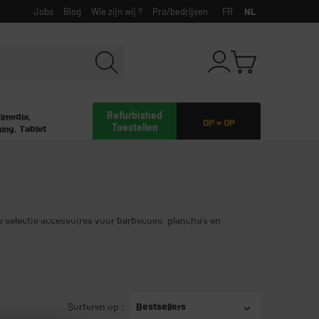
Jobs
Blog
Wie zijn wij ?
Pro/bedrijven
FR
NL
Refurbished
timedia,
OP = OP
Toestellen
ing, Tablet
e selectie accessoires voor barbecues, plancha's en
Sorteren op
:
Bestsellers