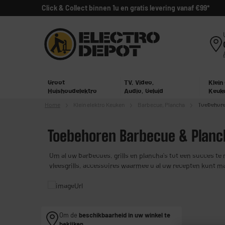
Click & Collect binnen 1u en gratis levering vanaf €99*
Groot
TV, Video,
Klein
Huishoudelektro
Audio, Geluid
Keuk
Home
Klein elektro
Keuken
Barbecue, Plancha
Toebehore
Toebehoren Barbecue & Planc
Om al uw barbecues, grills en plancha's tot een succes t
vleesgrills, accessoires waarmee u al uw recepten kunt 
Om de
beschikbaarheid in uw winkel te
bekijken