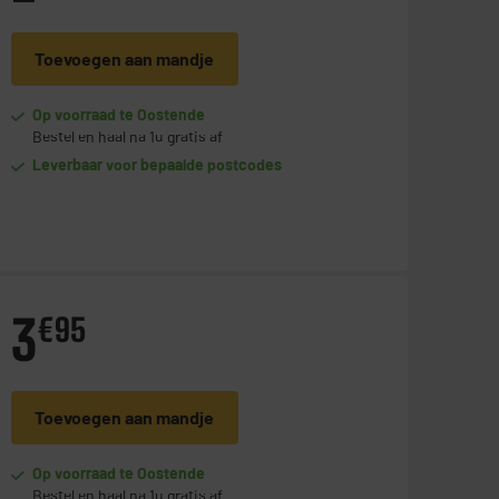
Toevoegen aan mandje
Op voorraad te Oostende
Bestel en haal na 1u gratis af
Leverbaar voor bepaalde postcodes
3
€
95
Toevoegen aan mandje
Op voorraad te Oostende
Bestel en haal na 1u gratis af