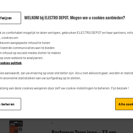
WELKOM bij ELECTRO DEPOT. Mogen we u cookies aanbieden?
afwijzen
.
 zo confortabel mogelijk te laten verlopen, gebruiken ELECTRO DEPOT en haar partners, mit
Houtskool 10 kg -
 cookies om:
rkeuren aangepaste inhoud te tonen
Restaurantkwaliteit
aliseerde communicaties aan te bieden
★★★★★
★★★★★
an inhoud op sociale media vlotter te maken
4
/5
(
6
)
 op onze website te analyseren.
ookies politiek
.
Type : Houtskool
ies aanvaardt, zal uw ervaring op onze site beter zijn. Als u niet akkoord gaat, worden er stati
m anonieme statistieken van uw surfgedrag op te stellen.
atsing van deze cookies weigeren door zelf uw cookie-instellingen te beheren. Fijn bezoek !
Vergelijk
s beheren
Alle coo
.
Barbecue Tang inox - 33 cm