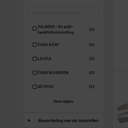
VALBERG : De prijs-
(4)
kwaliteitverhouding
COOK N EAT
(4)
LEVICA
(2)
COOK'IN GARDEN
(2)
ACTIFEU
(2)
Meer kijken
Beoordeling van de toestellen