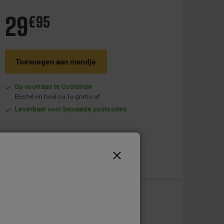
29
€
95
Toevoegen aan mandje
Op voorraad te Oostende
Bestel en haal na 1u gratis af
Leverbaar voor bepaalde postcodes
1
€
95