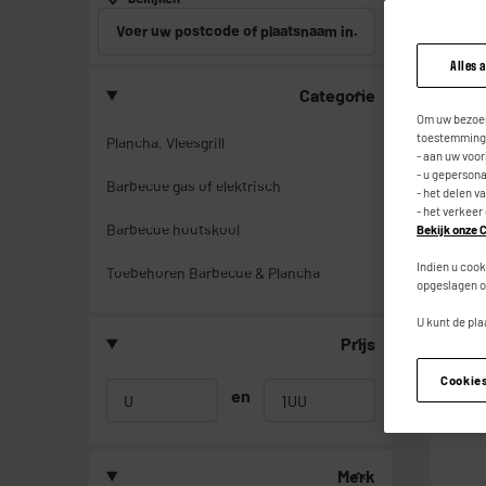
Voer uw postcode of plaatsnaam in.
Alles 
Categorie
Om uw bezoek
toestemming,
Plancha, Vleesgrill
- aan uw voo
- u geperson
Barbecue gas of elektrisch
- het delen v
- het verkeer
Barbecue houtskool
Bekijk onze C
Indien u cook
Toebehoren Barbecue & Plancha
opgeslagen o
U kunt de pla
Prijs
Cookie
en
Merk