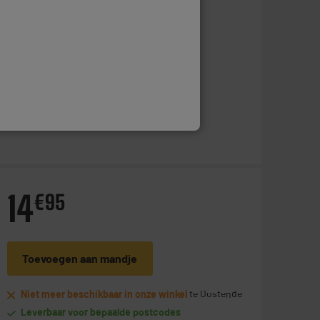
Toevoegen aan mandje
Op voorraad te Oostende
Bestel en haal na 1u gratis af
Leverbaar voor bepaalde postcodes
14
€
95
Toevoegen aan mandje
Niet meer beschikbaar in onze winkel
te Oostende
Leverbaar voor bepaalde postcodes