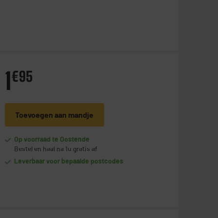
1
€
95
Toevoegen aan mandje
Op voorraad te Oostende
Bestel en haal na 1u gratis af
Leverbaar voor bepaalde postcodes