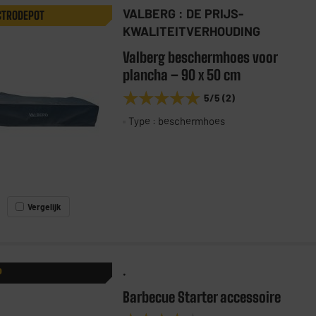
VALBERG : DE PRIJS-
CTRODEPOT
KWALITEITVERHOUDING
Valberg beschermhoes voor
plancha – 90 x 50 cm
★★★★★
★★★★★
5
/5
(
2
)
Type : beschermhoes
Vergelijk
.
P
Barbecue Starter accessoire