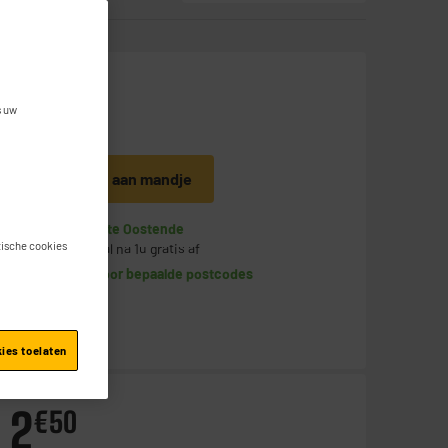
13
€
95
s uw
Toevoegen aan mandje
Op voorraad te Oostende
stische cookies
Bestel en haal na 1u gratis af
Leverbaar voor bepaalde postcodes
kies toelaten
2
€
50