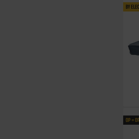
BY ELE
OP = O