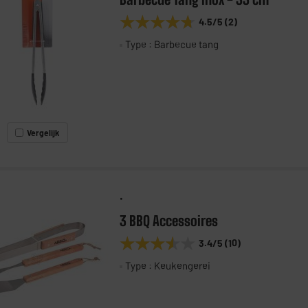
★★★★★
★★★★★
4.5
/5
(
2
)
Type : Barbecue tang
Vergelijk
.
3 BBQ Accessoires
★★★★★
★★★★★
3.4
/5
(
10
)
Type : Keukengerei