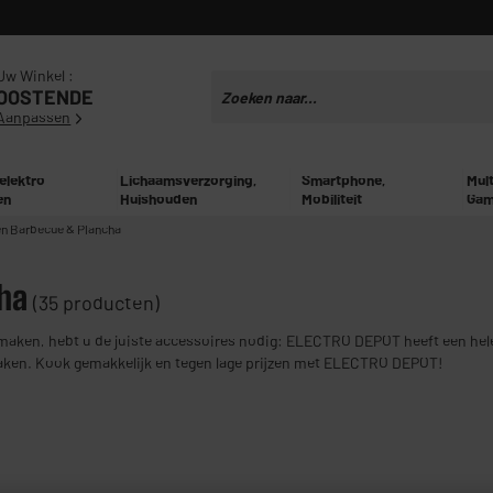
Uw Winkel :
OOSTENDE
Aanpassen
 elektro
Lichaamsverzorging,
Smartphone,
Mul
en
Huishouden
Mobiliteit
Gam
n Barbecue & Plancha
ha
(35 producten)
e maken, hebt u de juiste accessoires nodig: ELECTRO DEPOT heeft een hel
maken. Kook gemakkelijk en tegen lage prijzen met ELECTRO DEPOT!