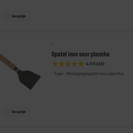
Vergelijk
.
Spatel inox voor plancha
★★★★★
★★★★★
4.7
/5
(
23
)
Type : Reinigingsspatel voor plancha
Vergelijk