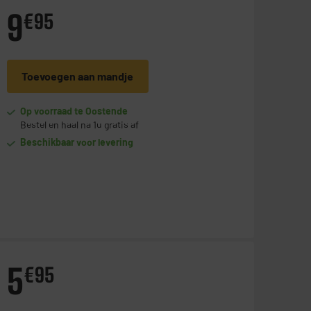
9
€
95
Toevoegen aan mandje
Op voorraad te Oostende
Bestel en haal na 1u gratis af
Beschikbaar voor levering
5
€
95